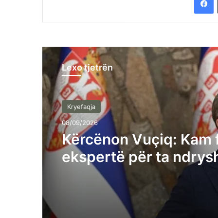
Lexo tjetrën
Kryefaqja
08/09/2026
Kërcënon Vuçiq: Kam 
ekspertë për ta ndrys
rrjedhën e Ibrit, po ma
popullin tonë – të sho
sillen shqiptarët