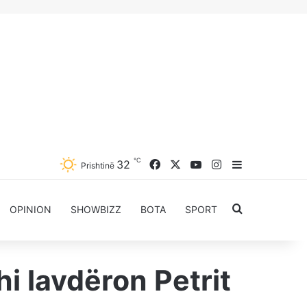
℃
Facebook
X
YouTube
Instagram
32
Sidebar
Prishtinë
Kërkoni për..
OPINION
SHOWBIZZ
BOTA
SPORT
i lavdëron Petrit