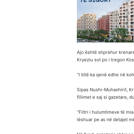
Ajo është shprehur krenare 
Kryeziu sot po i tregon Ko
“I tillë ka qenë edhe në k
Sipas Nushi-Muhaxhirit, Kry
fillimet e saj si gazetare
“Filtri i hulumtimeve të mia
lëshuar pe as në detajet më