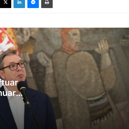
Kërcënon Vuçiq: Kam ftuar ekspertë për 
ndryshuar rrjedhën e Ibrit, po malltretojn
popullin tonë – të shohim si do sillen
shqiptarët
Enver Hoxhaj: PDK-ja nuk merr pjesë në
takime, as nuk lodhemi çfarë shkruan Alb
Kurti
ftuar
Zelensky tha në Serbi se Ukraina nuk e
njeh Kosovën, largohet flamuri ukrainas 
huar
Hotel Grand
lltretojnë
Arben Gashi: Marrëveshja me VV-në
him si do
pothuajse e pamundur – pushteti të ndah
3 me 1, Presidenti t’i takojë LDK-së