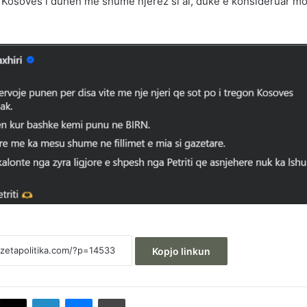
e Kosovës i duhen më shumë njerëz si ai, duke e konsideruar m
Kopjo linkun
acebook
X
LinkedIn
Messenger
Printoje