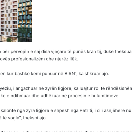
për përvojën e saj disa vjeçare të punës krah tij, duke theksua
sovës profesionalizëm dhe njerëzillëk.
ohën kur bashkë kemi punuar në BIRN”, ka shkruar ajo.
eziu, i angazhuar në zyrën ligjore, ka luajtur rol të rëndësishë
, duke e ndihmuar dhe udhëzuar në procesin e hulumtimeve.
 kalonte nga zyra ligjore e shpesh nga Petriti, i cili asnjëherë nu
 të vogla”, theksoi ajo.