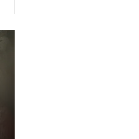
ta
ë
in
nga
et