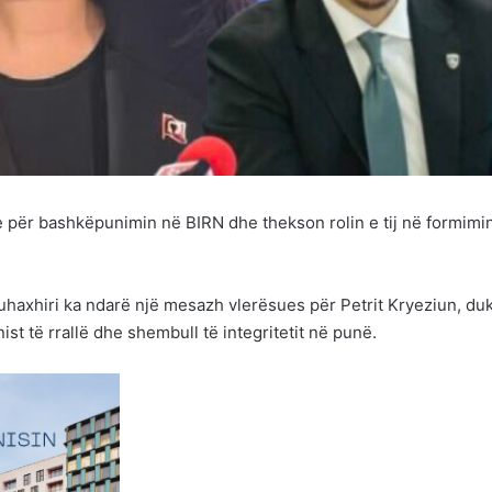
 për bashkëpunimin në BIRN dhe thekson rolin e tij në formimin
haxhiri ka ndarë një mesazh vlerësues për Petrit Kryeziun, du
nist të rrallë dhe shembull të integritetit në punë.