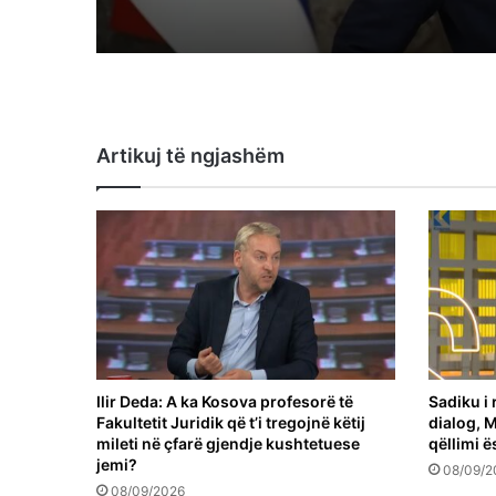
Artikuj të ngjashëm
Ilir Deda: A ka Kosova profesorë të
Sadiku i 
Fakultetit Juridik që t’i tregojnë këtij
dialog, M
mileti në çfarë gjendje kushtetuese
qëllimi ë
jemi?
08/09/2
08/09/2026