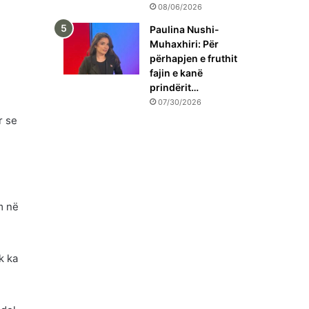
08/06/2026
Paulina Nushi-
Muhaxhiri: Për
përhapjen e fruthit
fajin e kanë
prindërit…
07/30/2026
r se
m në
k ka