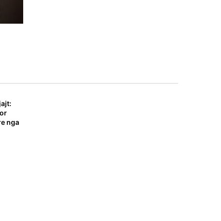
e,
ajt:
por
re nga