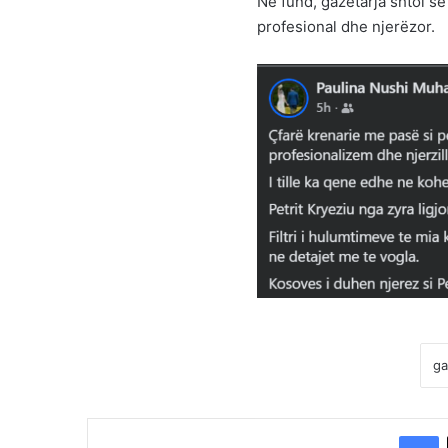
Në fund, gazetarja shtoi s
profesional dhe njerëzor.
F