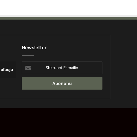
Newsletter
Shkruani
yefaqja
Lajme
Opinion
Pa 
E-
mailin