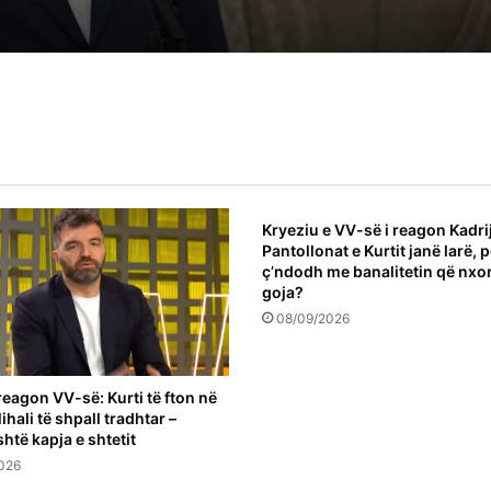
Flaka Surroi: Jemi në krizë të thellë politik
era zgjedhje në dhjetor
Kryeziu e VV-së i reagon Kadrij
Pantollonat e Kurtit janë larë, 
ç’ndodh me banalitetin që nxo
goja?
08/09/2026
reagon VV-së: Kurti të fton në
ihali të shpall tradhtar –
shtë kapja e shtetit
026