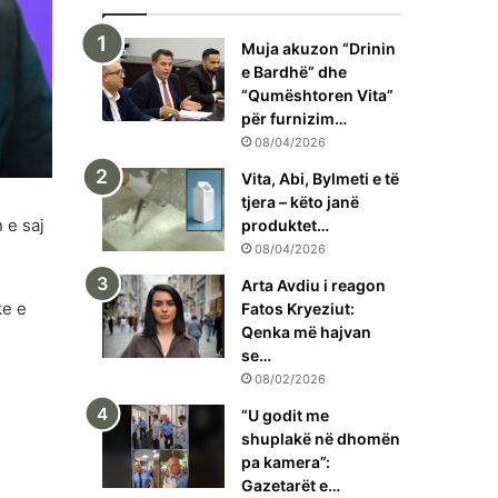
Muja akuzon “Drinin
e Bardhë” dhe
“Qumështoren Vita”
për furnizim…
08/04/2026
Vita, Abi, Bylmeti e të
tjera – këto janë
 e saj
produktet…
08/04/2026
Arta Avdiu i reagon
ke e
Fatos Kryeziut:
Qenka më hajvan
se…
08/02/2026
“U godit me
shuplakë në dhomën
pa kamera”:
Gazetarët e…