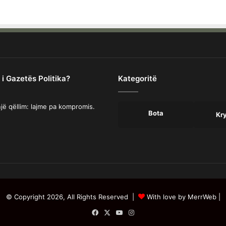
 i Gazetës Politika?
Kategoritë
jë qëllim: lajme pa kompromis.
Bota
Kr
© Copyright 2026, All Rights Reserved |
With love by MerrWeb
|
Facebook
X
YouTube
Instagram