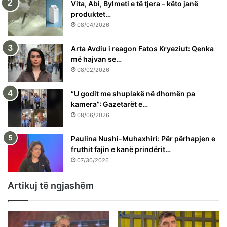
Vita, Abi, Bylmeti e të tjera – këto janë
produktet…
08/04/2026
Arta Avdiu i reagon Fatos Kryeziut: Qenka
më hajvan se…
08/02/2026
“U godit me shuplakë në dhomën pa
kamera”: Gazetarët e…
08/06/2026
Paulina Nushi-Muhaxhiri: Për përhapjen e
fruthit fajin e kanë prindërit…
07/30/2026
Artikuj të ngjashëm