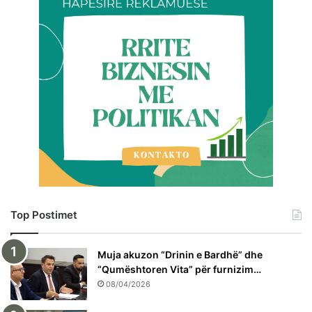
Top Postimet
Muja akuzon “Drinin e Bardhë” dhe
“Qumështoren Vita” për furnizim…
08/04/2026