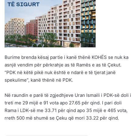
Burime brenda kësaj partie i kanë thënë KOHËS se nuk ka
asnjë vendim për përkrahje as të Ramës e as të Çekut.
“PDK në këtë pikë nuk është e ndarë e të tjerat janë
spekulime”, kanë thënë në PDK.
Në raundin e parë të zgjedhjeve Uran Ismaili i PDK-së doli i
treti me 29 mijë e 91 vota apo 27.65 për qind. I pari doli
Rama i LDK-së me 33.71 për qind apo 35 mijë e 465 vota,
rreth 500 më shumë se Çeku që mori 33.22 për qind.