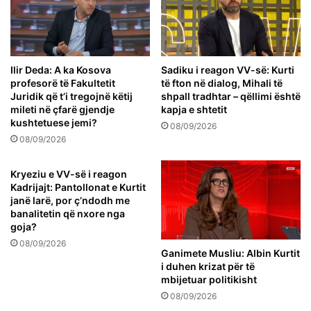
Ilir Deda: A ka Kosova
Sadiku i reagon VV-së: Kurti
profesorë të Fakultetit
të fton në dialog, Mihali të
Juridik që t’i tregojnë këtij
shpall tradhtar – qëllimi është
mileti në çfarë gjendje
kapja e shtetit
kushtetuese jemi?
08/09/2026
08/09/2026
Kryeziu e VV-së i reagon
Kadrijajt: Pantollonat e Kurtit
janë larë, por ç’ndodh me
banalitetin që nxore nga
goja?
08/09/2026
Ganimete Musliu: Albin Kurtit
i duhen krizat për të
mbijetuar politikisht
08/09/2026