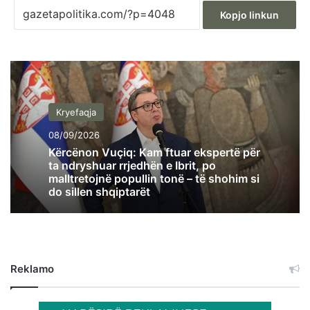
Kopjo linkun
Kryefaqja
08/09/2026
Kërcënon Vuçiq: Kam ftuar ekspertë për
ta ndryshuar rrjedhën e Ibrit, po
malltretojnë popullin tonë – të shohim si
do sillen shqiptarët
Reklamo