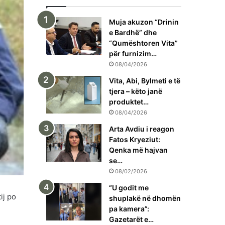
Muja akuzon “Drinin
e Bardhë” dhe
“Qumështoren Vita”
për furnizim…
08/04/2026
Vita, Abi, Bylmeti e të
tjera – këto janë
produktet…
08/04/2026
Arta Avdiu i reagon
Fatos Kryeziut:
Qenka më hajvan
se…
08/02/2026
“U godit me
ij po
shuplakë në dhomën
pa kamera”:
Gazetarët e…