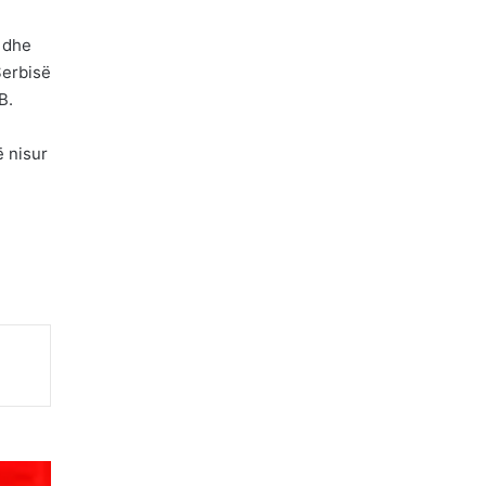
t dhe
Serbisë
B.
ë nisur