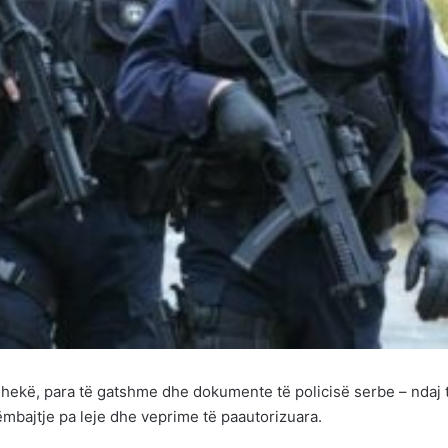
ishekë, para të gatshme dhe dokumente të policisë serbe – ndaj t
mbajtje pa leje dhe veprime të paautorizuara.