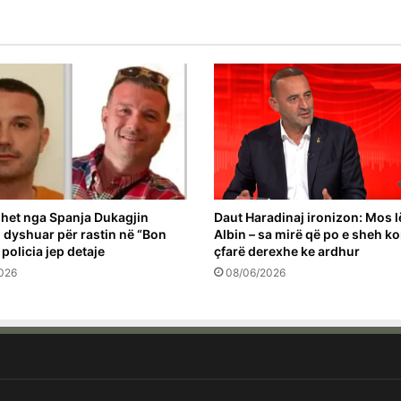
het nga Spanja Dukagjin
Daut Haradinaj ironizon: Mos l
 i dyshuar për rastin në “Bon
Albin – sa mirë që po e sheh k
 policia jep detaje
çfarë derexhe ke ardhur
026
08/06/2026