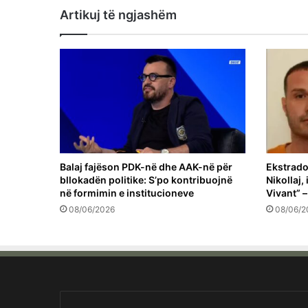
Artikuj të ngjashëm
Balaj fajëson PDK-në dhe AAK-në për
Ekstrado
bllokadën politike: S’po kontribuojnë
Nikollaj,
në formimin e institucioneve
Vivant” –
08/06/2026
08/06/2