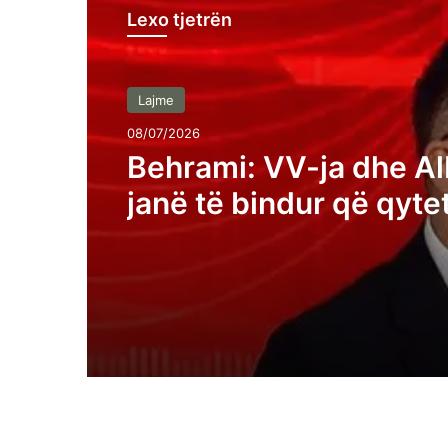
Lexo tjetrën
Lajme
08/07/2026
Behrami: VV-ja dhe Al
janë të bindur që qyte
Kosovës janë analfabe
funksionalë