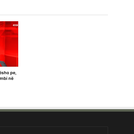
ësho pe,
ombi në