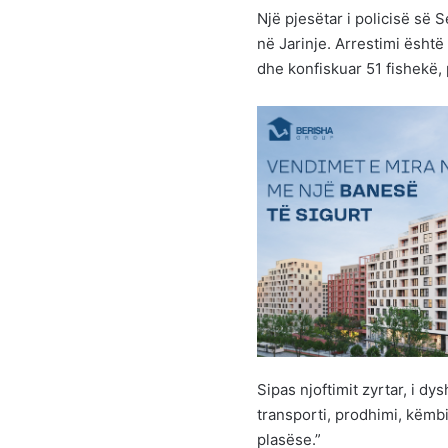
Një pjesëtar i policisë së 
në Jarinje. Arrestimi është 
dhe konfiskuar 51 fishekë,
Sipas njoftimit zyrtar, i dy
transporti, prodhimi, këmb
plasëse.”