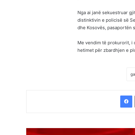
Nga ai janë sekuestruar gj
distinktivin e policisë së S
dhe Kosovës, pasaportën se
Me vendim të prokurorit, i
hetimet për zbardhjen e plot
F