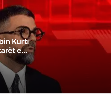
analfabetë funksionalë
Kryeziu e VV-së: Posti i presidentit nuk
duhet t’i takojë LDK-së
Pozhari: Albin Kurti duhet t’ia japë
bin Kurti
presidentin opozitës, kështu tregohet
tarët e
madhështia e ruhet demokracia
të
Ganimeta Musliu: Albin Kurti po e çon
Kosovën në zgjedhje të reja
Ermal Sadiku: Asnjë parti nuk i ka fituar 6
deputetë, atëherë të kemi një kryeminist
konsensual