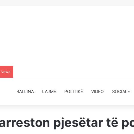
g News
BALLINA
LAJME
POLITIKË
VIDEO
SOCIALE
arreston pjesëtar të p