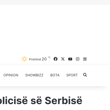
℃
Facebook
X
YouTube
Instagram
20
Sidebar
Prishtinë
Kërkoni për..
OPINION
SHOWBIZZ
BOTA
SPORT
olicisë së Serbisë