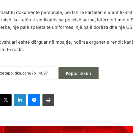
ithashtu dokumente personale, përfshirë kartelën e identifikimi
erbisë, kartelën e sindikatës së policisë serbe, letërnjoftimet e 
rbe, një palë spaleta të uniformës, një palë dorëza dhe një US
 dyshuari është dërguar në mbajtje, ndërsa organet e rendit kan
ë të rastit.
Kopjo linkun
acebook
X
LinkedIn
Messenger
Printoje
Behrami: VV-ja dhe Albin Kurti janë të
bindur që qytetarët e Kosovës janë