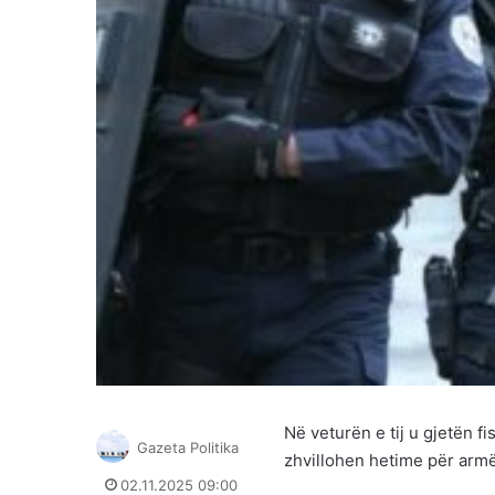
Në veturën e tij u gjetën f
Gazeta Politika
zhvillohen hetime për armë
02.11.2025 09:00