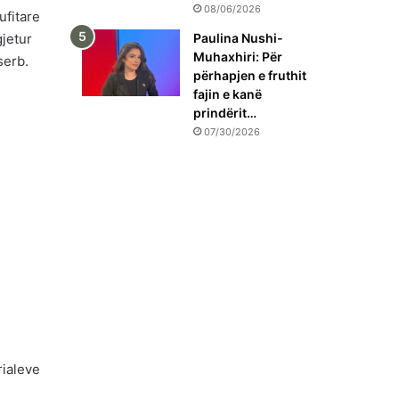
08/06/2026
ufitare
Paulina Nushi-
gjetur
Muhaxhiri: Për
serb.
përhapjen e fruthit
fajin e kanë
prindërit…
07/30/2026
,
rialeve