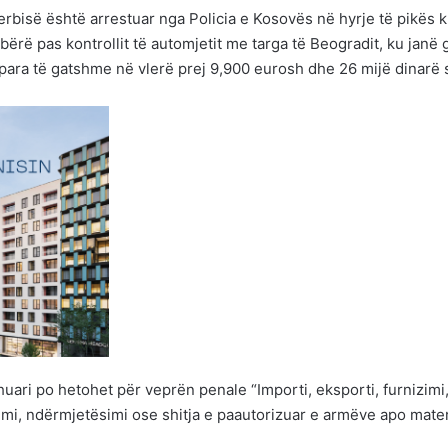
Serbisë është arrestuar nga Policia e Kosovës në hyrje të pikës k
bërë pas kontrollit të automjetit me targa të Beogradit, ku janë 
 para të gatshme në vlerë prej 9,900 eurosh dhe 26 mijë dinarë 
shuari po hetohet për veprën penale “Importi, eksporti, furnizimi
imi, ndërmjetësimi ose shitja e paautorizuar e armëve apo mate