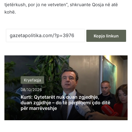
tjetërkush, por jo ne vetveten”, shkruante Qosja në atë
kohë.
Kopjo linkun
Kryefaqja
08/10/2026
Kurti: Qytetarët nuk duan zgjedhje,
duan zgjidhje – do të përpiqemi çdo ditë
për marrëveshje