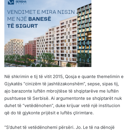
Në shkrimin e tij të vitit 2015, Qosja e quante themelimin e
Gjykatës “cinizëm të jashtëzakonshëm”, sepse, sipas tij,
ajo barazonte luftën mbrojtëse të shqiptarëve me luftën
pushtuese të Serbisë. Ai argumentonte se shqiptarët nuk
duhet të “vetëdënohen”, duke krijuar vetë një institucion
që do të gjykonte prijësit e luftës çlirimtare.
“S’duhet të vetëdënohemi përsëri. Jo. Le të na dënojë