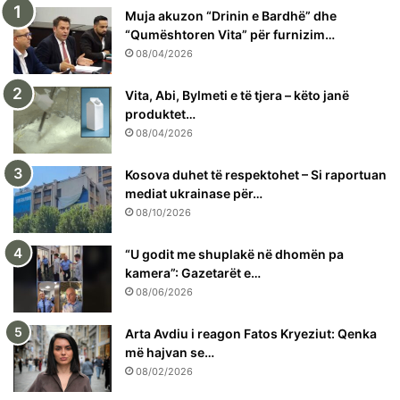
Muja akuzon “Drinin e Bardhë” dhe
“Qumështoren Vita” për furnizim…
08/04/2026
Vita, Abi, Bylmeti e të tjera – këto janë
produktet…
08/04/2026
Kosova duhet të respektohet – Si raportuan
mediat ukrainase për…
08/10/2026
“U godit me shuplakë në dhomën pa
kamera”: Gazetarët e…
08/06/2026
Arta Avdiu i reagon Fatos Kryeziut: Qenka
më hajvan se…
08/02/2026