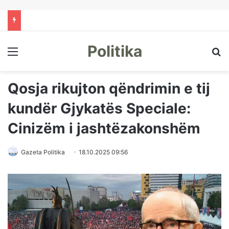
Politika
Menu
Kë
Qosja rikujton qëndrimin e tij
kundër Gjykatës Speciale:
Cinizëm i jashtëzakonshëm
Gazeta Politika
18.10.2025 09:56