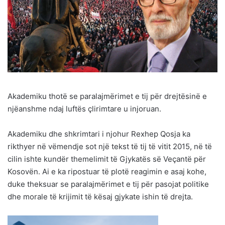
Akademiku thotë se paralajmërimet e tij për drejtësinë e
njëanshme ndaj luftës çlirimtare u injoruan.
Akademiku dhe shkrimtari i njohur Rexhep Qosja ka
rikthyer në vëmendje sot një tekst të tij të vitit 2015, në të
cilin ishte kundër themelimit të Gjykatës së Veçantë për
Kosovën. Ai e ka ripostuar të plotë reagimin e asaj kohe,
duke theksuar se paralajmërimet e tij për pasojat politike
dhe morale të krijimit të kësaj gjykate ishin të drejta.