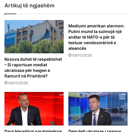
Artikuj të ngjashëm
Mediumi amerikan alarmon:
Putini mund ta sulmojë një
anëtar të NAT0-s për të
testuar vendosmërinë e
aleancës
08/10/2026
Kosova duhet të respektohet
– Si raportuan mediat
ukrainase për heqjen e
flamurit në Prishtinë?
08/10/2026
Daut Haradinaj paralajmëron
Deputeti ukrainas i reagon