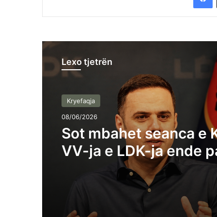
Lexo tjetrën
Kryefaqja
08/06/2026
Sot mbahet seanca e K
VV-ja e LDK-ja ende p
marrëveshje