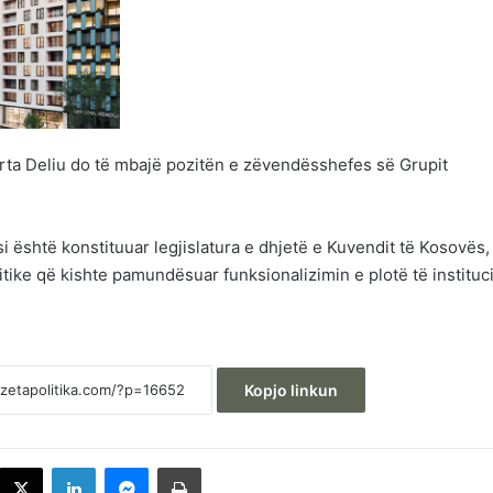
rta Deliu do të mbajë pozitën e zëvendësshefes së Grupit
asi është konstituuar legjislatura e dhjetë e Kuvendit të Kosovës,
itike që kishte pamundësuar funksionalizimin e plotë të instituc
Kopjo linkun
acebook
X
LinkedIn
Messenger
Printoje