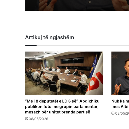
Artikuj të ngjashëm
“Me 18 deputetët e LDK-së”, Abdixhiku
Nuk ka m
publikon foto me grupin parlamentar,
mes Albi
mesazh për unitet brenda partisë
08/05/2
08/05/2026