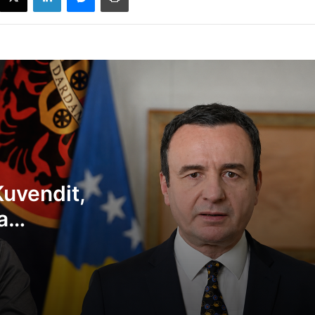
Sot mbahet seanca e Kuvendit, VV-ja e
LDK-ja ende pa marrëveshje
Gani Geci: Nëse Albin Kurti s’do me i bë
institucionet, po e çon vendin drejt
falimentimit kushtetues
Haki Abazi: Albin Kurti ka doktrinë të maj
uvendit,
ekstreme, ka qëllim shkatërrimin e
a
pluralizmit politik
Mimoza Kusari: Pas analizave të AUV-së,
nga nesër nisin kontrolle intensive në të
gjitha qumështoret dhe marketet
Bulliqi: Kam besim që LDK-ja dhe VV-ja d