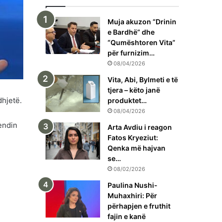
Muja akuzon “Drinin
e Bardhë” dhe
“Qumështoren Vita”
për furnizim…
08/04/2026
Vita, Abi, Bylmeti e të
tjera – këto janë
dhjetë.
produktet…
08/04/2026
endin
Arta Avdiu i reagon
Fatos Kryeziut:
Qenka më hajvan
se…
08/02/2026
Paulina Nushi-
Muhaxhiri: Për
përhapjen e fruthit
fajin e kanë