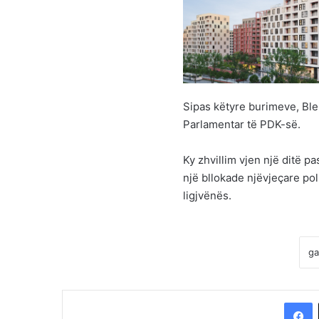
Sipas këtyre burimeve, Ble
Parlamentar të PDK-së.
Ky zhvillim vjen një ditë p
një bllokade njëvjeçare pol
ligjvënës.
F