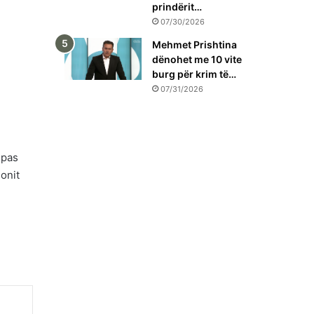
prindërit…
07/30/2026
Mehmet Prishtina
dënohet me 10 vite
burg për krim të…
07/31/2026
 pas
ionit