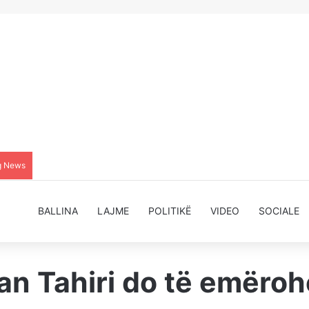
g News
BALLINA
LAJME
POLITIKË
VIDEO
SOCIALE
n Tahiri do të emërohe