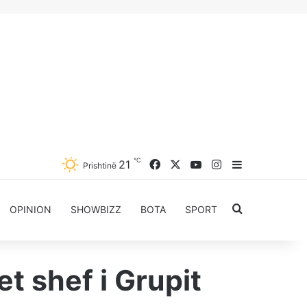
℃
Facebook
X
YouTube
Instagram
21
Sidebar
Prishtinë
Kërkoni për..
OPINION
SHOWBIZZ
BOTA
SPORT
t shef i Grupit