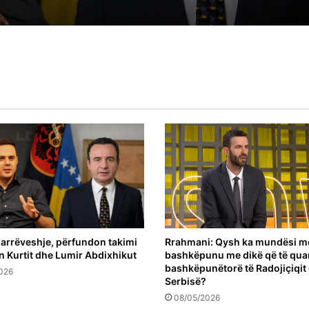
të gjejnë rrugën për marrëveshje
arrëveshje, përfundon takimi
Rrahmani: Qysh ka mundësi m
n Kurtit dhe Lumir Abdixhikut
bashkëpunu me dikë që të qua
bashkëpunëtorë të Radojiçiqit
026
Serbisë?
08/05/2026