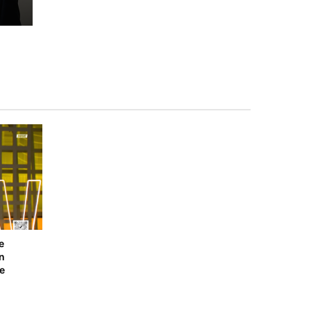
e
n
 e