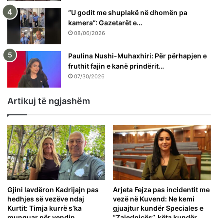
“U godit me shuplakë në dhomën pa
kamera”: Gazetarët e…
08/06/2026
Paulina Nushi-Muhaxhiri: Për përhapjen e
fruthit fajin e kanë prindërit…
07/30/2026
Artikuj të ngjashëm
Gjini lavdëron Kadrijajn pas
Arjeta Fejza pas incidentit me
hedhjes së vezëve ndaj
vezë në Kuvend: Ne kemi
Kurtit: Timja kurrë s’ka
gjuajtur kundër Speciales e
munguar për vendin
“Zajednicës”, këta kundër