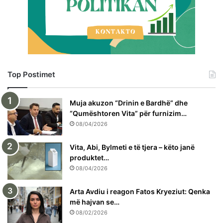
Top Postimet
Muja akuzon “Drinin e Bardhë” dhe
“Qumështoren Vita” për furnizim…
08/04/2026
Vita, Abi, Bylmeti e të tjera – këto janë
produktet…
08/04/2026
Arta Avdiu i reagon Fatos Kryeziut: Qenka
më hajvan se…
08/02/2026