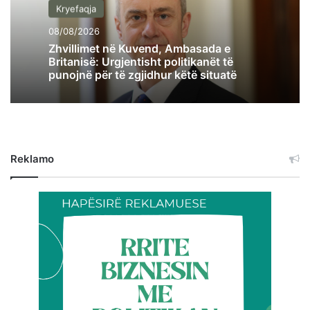
Kryefaqja
08/08/2026
Zhvillimet në Kuvend, Ambasada e
Britanisë: Urgjentisht politikanët të
punojnë për të zgjidhur këtë situatë
Reklamo