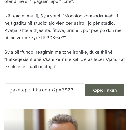
ofendime si “i paguar” apo “i pitë”.
Në reagimin e tij, Syla shtoi: “Monolog komandantash ‘ti
nejt gaditu në studio’ ajo vlen për ushtri, jo për studio.
Pyetja ishte e thjeshtë: fitove, urime… por pse po don me
hi me zor në zyrë të PDK-së?”.
Syla përfundoi reagimin me tone ironike, duke thënë:
“Fatkeqësisht unë s’kam kerr me kali… e as leper s’jam. Fat
e suksese… #albanologji”.
Kopjo linkun