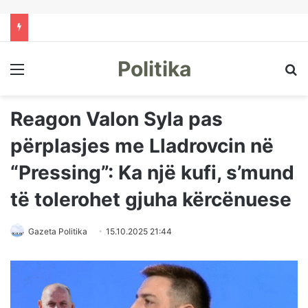
Politika
Menu
Kë
Reagon Valon Syla pas
përplasjes me Lladrovcin në
“Pressing”: Ka një kufi, s’mund
të tolerohet gjuha kërcënuese
Gazeta Politika
15.10.2025 21:44