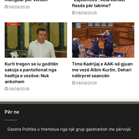
ftesës për takime?
08/08/2026
08/08/2026
Kurti tregon se iu goditën
Time Kadrijaj e AAK-së gjuan
sakoja e pantollonat nga
me vezë Albin Kurtin, Dehari
hedhja e vezëve: Nuk
ndërpret seancën
ankohem
08/08/2026
08/08/2026
Për ne
Gazeta Politika u themelua nga një grup gazetarësh me përvojë.