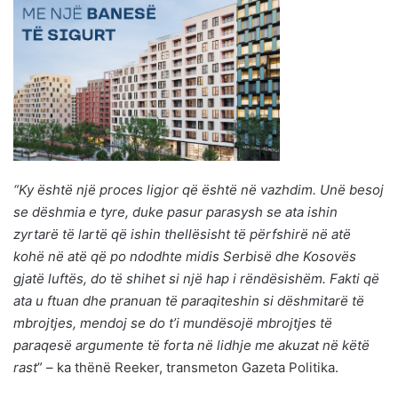
“Ky është një proces ligjor që është në vazhdim. Unë besoj
se dëshmia e tyre, duke pasur parasysh se ata ishin
zyrtarë të lartë që ishin thellësisht të përfshirë në atë
kohë në atë që po ndodhte midis Serbisë dhe Kosovës
gjatë luftës, do të shihet si një hap i rëndësishëm. Fakti që
ata u ftuan dhe pranuan të paraqiteshin si dëshmitarë të
mbrojtjes, mendoj se do t’i mundësojë mbrojtjes të
paraqesë argumente të forta në lidhje me akuzat në këtë
rast
” – ka thënë Reeker, transmeton Gazeta Politika.