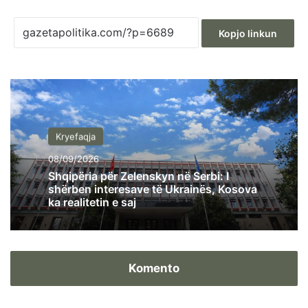
Kopjo linkun
Kryefaqja
08/09/2026
Shqipëria për Zelenskyn në Serbi: I
shërben interesave të Ukrainës, Kosova
ka realitetin e saj
Komento