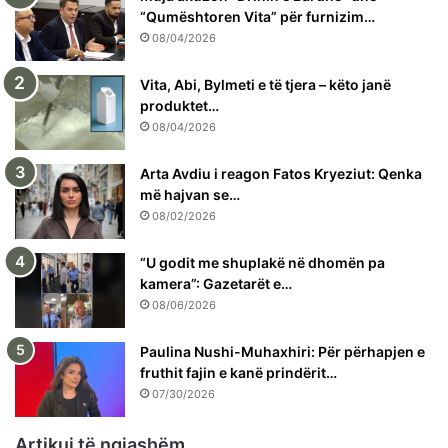
“Qumështoren Vita” për furnizim…
08/04/2026
Vita, Abi, Bylmeti e të tjera – këto janë
produktet…
08/04/2026
Arta Avdiu i reagon Fatos Kryeziut: Qenka
më hajvan se…
08/02/2026
“U godit me shuplakë në dhomën pa
kamera”: Gazetarët e…
08/06/2026
Paulina Nushi-Muhaxhiri: Për përhapjen e
fruthit fajin e kanë prindërit…
07/30/2026
Artikuj të ngjashëm