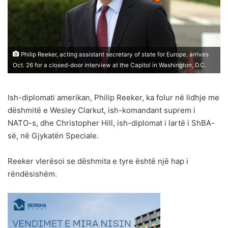
Philip Reeker, acting assistant secretary of state for Europe, arrives
Oct. 26 for a closed-door interview at the Capitol in Washington, D.C.
Ish-diplomati amerikan, Philip Reeker, ka folur në lidhje me
dëshmitë e Wesley Clarkut, ish-komandant suprem i
NATO-s, dhe Christopher Hill, ish-diplomat i lartë i ShBA-
së, në Gjykatën Speciale.
Reeker vlerësoi se dëshmita e tyre është një hap i
rëndësishëm.