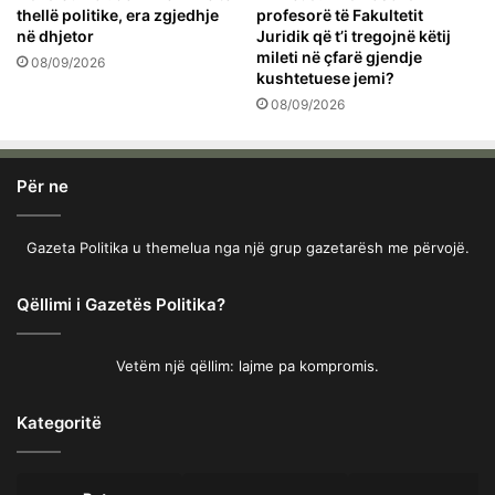
thellë politike, era zgjedhje
profesorë të Fakultetit
në dhjetor
Juridik që t’i tregojnë këtij
mileti në çfarë gjendje
08/09/2026
kushtetuese jemi?
08/09/2026
Për ne
Gazeta Politika u themelua nga një grup gazetarësh me përvojë.
Qëllimi i Gazetës Politika?
Vetëm një qëllim: lajme pa kompromis.
Kategoritë