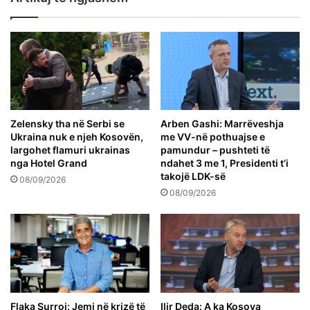
Zelensky tha në Serbi se
Arben Gashi: Marrëveshja
Ukraina nuk e njeh Kosovën,
me VV-në pothuajse e
largohet flamuri ukrainas
pamundur – pushteti të
nga Hotel Grand
ndahet 3 me 1, Presidenti t’i
takojë LDK-së
08/09/2026
08/09/2026
Flaka Surroi: Jemi në krizë të
Ilir Deda: A ka Kosova