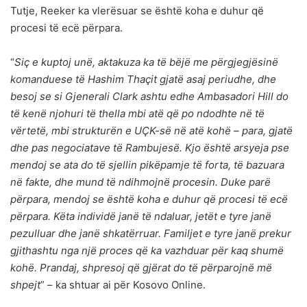
Tutje, Reeker ka vlerësuar se është koha e duhur që
procesi të ecë përpara.
“
Siç e kuptoj unë, aktakuza ka të bëjë me përgjegjësinë
komanduese të Hashim Thaçit gjatë asaj periudhe, dhe
besoj se si Gjenerali Clark ashtu edhe Ambasadori Hill do
të kenë njohuri të thella mbi atë që po ndodhte në të
vërtetë, mbi strukturën e UÇK-së në atë kohë – para, gjatë
dhe pas negociatave të Rambujesë. Kjo është arsyeja pse
mendoj se ata do të sjellin pikëpamje të forta, të bazuara
në fakte, dhe mund të ndihmojnë procesin. Duke parë
përpara, mendoj se është koha e duhur që procesi të ecë
përpara. Këta individë janë të ndaluar, jetët e tyre janë
pezulluar dhe janë shkatërruar. Familjet e tyre janë prekur
gjithashtu nga një proces që ka vazhduar për kaq shumë
kohë. Prandaj, shpresoj që gjërat do të përparojnë më
shpejt
” – ka shtuar ai për Kosovo Online.