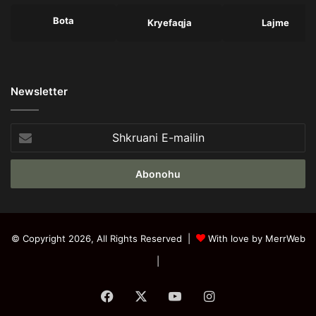
Bota
Kryefaqja
Lajme
Newsletter
Shkruani
E-
mailin
© Copyright 2026, All Rights Reserved |
With love by MerrWeb
|
Facebook
X
YouTube
Instagram