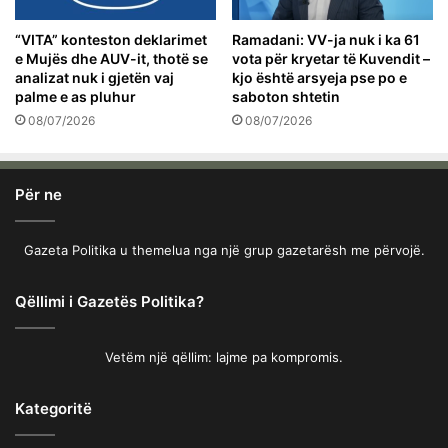
“VITA” konteston deklarimet
Ramadani: VV-ja nuk i ka 61
e Mujës dhe AUV-it, thotë se
vota për kryetar të Kuvendit –
analizat nuk i gjetën vaj
kjo është arsyeja pse po e
palme e as pluhur
saboton shtetin
08/07/2026
08/07/2026
Për ne
Gazeta Politika u themelua nga një grup gazetarësh me përvojë.
Qëllimi i Gazetës Politika?
Vetëm një qëllim: lajme pa kompromis.
Kategoritë