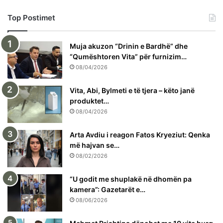
Top Postimet
Muja akuzon “Drinin e Bardhë” dhe
“Qumështoren Vita” për furnizim…
08/04/2026
Vita, Abi, Bylmeti e të tjera – këto janë
produktet…
08/04/2026
Arta Avdiu i reagon Fatos Kryeziut: Qenka
më hajvan se…
08/02/2026
“U godit me shuplakë në dhomën pa
kamera”: Gazetarët e…
08/06/2026