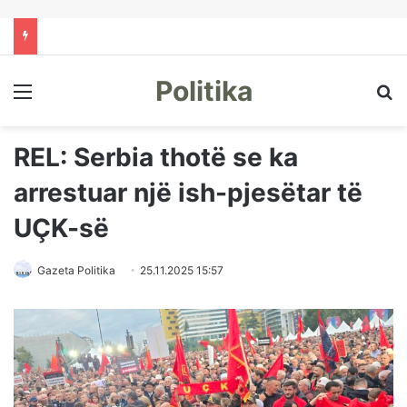
Politika
Menu
Kë
REL: Serbia thotë se ka
arrestuar një ish-pjesëtar të
UÇK-së
Gazeta Politika
25.11.2025 15:57