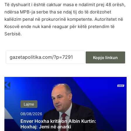
Të dyshuarit i është caktuar masa e ndalimit prej 48 orësh,
ndërsa MPB-ja serbe tha se ndaj tij do të dorëzohet
kallëzim penal në prokurorinë kompetente. Autoritetet në
Kosovë ende nuk kanë reaguar për këtë pretendim të
Serbisë.
Kopjo linkun
Lajme
08/08/2026
Enver Hoxha kritikon Albin Kurtin:
Hoxhaj: Jemi në anarki