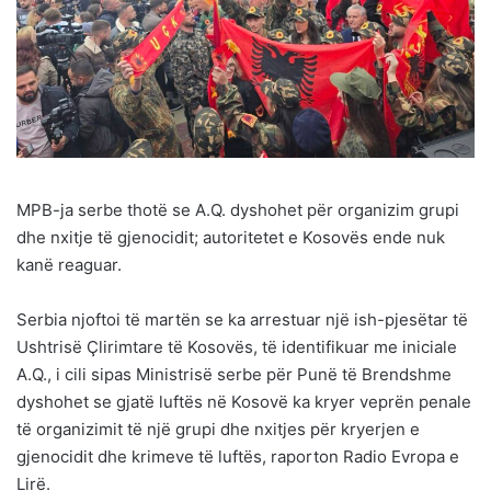
MPB-ja serbe thotë se A.Q. dyshohet për organizim grupi
dhe nxitje të gjenocidit; autoritetet e Kosovës ende nuk
kanë reaguar.
Serbia njoftoi të martën se ka arrestuar një ish-pjesëtar të
Ushtrisë Çlirimtare të Kosovës, të identifikuar me iniciale
A.Q., i cili sipas Ministrisë serbe për Punë të Brendshme
dyshohet se gjatë luftës në Kosovë ka kryer veprën penale
të organizimit të një grupi dhe nxitjes për kryerjen e
gjenocidit dhe krimeve të luftës, raporton Radio Evropa e
Lirë.