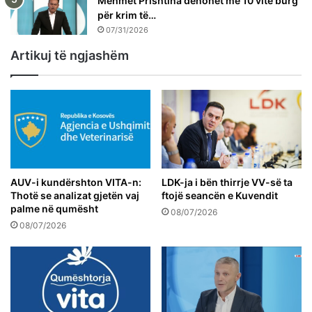
Mehmet Prishtina dënohet me 10 vite burg
për krim të…
07/31/2026
Artikuj të ngjashëm
AUV-i kundërshton VITA-n:
LDK-ja i bën thirrje VV-së ta
Thotë se analizat gjetën vaj
ftojë seancën e Kuvendit
palme në qumësht
08/07/2026
08/07/2026