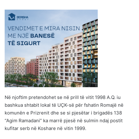
Në njoftim pretendohet se në prill të vitit 1998 A.Q. iu
bashkua shtabit lokal të UÇK-së për fshatin Romajë në
komunën e Prizrenit dhe se si pjesëtar i brigadës 138
“Agim Ramadani” ka marrë pjesë në sulmin ndaj postit
kufitar serb në Koshare në vitin 1999.