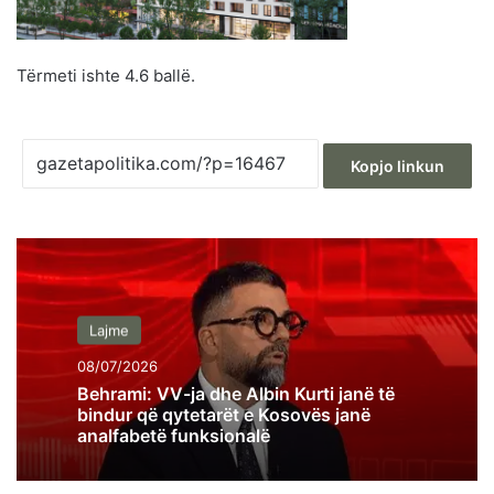
Tërmeti ishte 4.6 ballë.
Kopjo linkun
Lajme
08/07/2026
Behrami: VV-ja dhe Albin Kurti janë të
bindur që qytetarët e Kosovës janë
analfabetë funksionalë