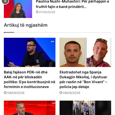
Paulina Nushi-Muhaxhiri: Për përhapjen e
fruthit fajin e kanë prindërit…
07/30/2026
Artikuj të ngjashëm
Balaj fajëson PDK-në dhe
Ekstradohet nga Spanja
AAK-në për bllokadën
Dukagjin Nikollaj, i dyshuar
politike: S’po kontribuojnë në
për rastin në “Bon Vivant” –
formimin e institucioneve
policia jep detaje
08/06/2026
08/06/2026