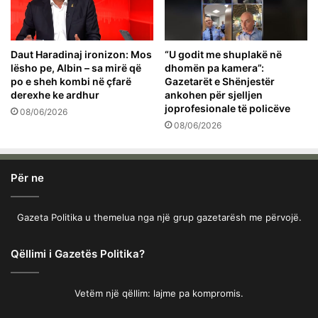
Daut Haradinaj ironizon: Mos
“U godit me shuplakë në
lësho pe, Albin – sa mirë që
dhomën pa kamera”:
po e sheh kombi në çfarë
Gazetarët e Shënjestër
derexhe ke ardhur
ankohen për sjelljen
joprofesionale të policëve
08/06/2026
08/06/2026
Për ne
Gazeta Politika u themelua nga një grup gazetarësh me përvojë.
Qëllimi i Gazetës Politika?
Vetëm një qëllim: lajme pa kompromis.