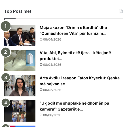
Top Postimet
Muja akuzon “Drinin e Bardhë” dhe
“Qumështoren Vita” për furnizim…
08/04/2026
Vita, Abi, Bylmeti e të tjera – këto janë
produktet…
08/04/2026
Arta Avdiu i reagon Fatos Kryeziut: Qenka
më hajvan se…
08/02/2026
“U godit me shuplakë në dhomën pa
kamera”: Gazetarët e…
08/06/2026