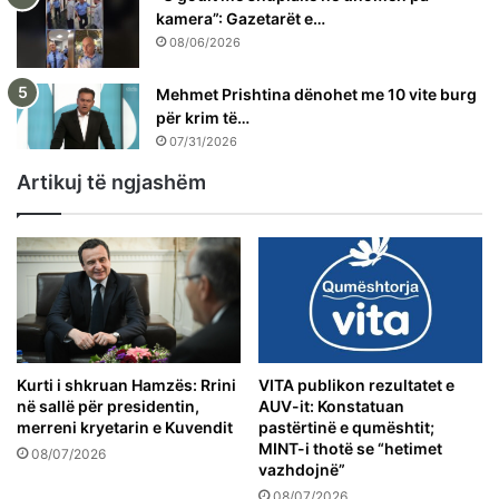
kamera”: Gazetarët e…
08/06/2026
Mehmet Prishtina dënohet me 10 vite burg
për krim të…
07/31/2026
Artikuj të ngjashëm
Kurti i shkruan Hamzës: Rrini
VITA publikon rezultatet e
në sallë për presidentin,
AUV-it: Konstatuan
merreni kryetarin e Kuvendit
pastërtinë e qumështit;
MINT-i thotë se “hetimet
08/07/2026
vazhdojnë”
08/07/2026