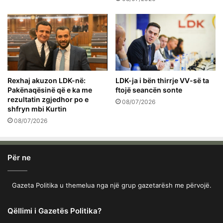
Rexhaj akuzon LDK-në:
LDK-ja i bën thirrje VV-së ta
Pakënaqësinë që e ka me
ftojë seancën sonte
rezultatin zgjedhor po e
08/07/2026
shfryn mbi Kurtin
08/07/2026
Për ne
Gazeta Politika u themelua nga një grup gazetarësh me përvojë.
Qëllimi i Gazetës Politika?