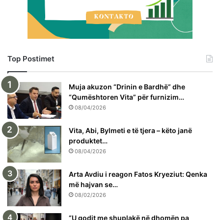
Top Postimet
Muja akuzon “Drinin e Bardhë” dhe
“Qumështoren Vita” për furnizim…
08/04/2026
Vita, Abi, Bylmeti e të tjera – këto janë
produktet…
08/04/2026
Arta Avdiu i reagon Fatos Kryeziut: Qenka
më hajvan se…
08/02/2026
“U godit me shuplakë në dhomën pa