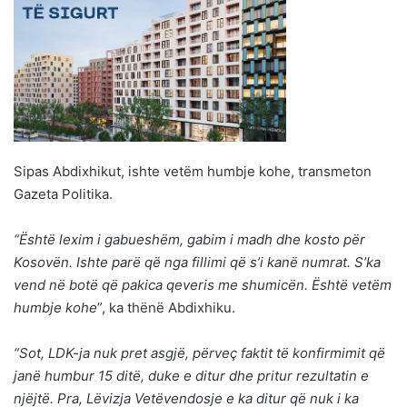
Sipas Abdixhikut, ishte vetëm humbje kohe, transmeton
Gazeta Politika.
“Është lexim i gabueshëm, gabim i madh dhe kosto për
Kosovën. Ishte parë që nga fillimi që s’i kanë numrat. S’ka
vend në botë që pakica qeveris me shumicën. Është vetëm
humbje kohe
”, ka thënë Abdixhiku.
“Sot, LDK-ja nuk pret asgjë, përveç faktit të konfirmimit që
janë humbur 15 ditë, duke e ditur dhe pritur rezultatin e
njëjtë. Pra, Lëvizja Vetëvendosje e ka ditur që nuk i ka