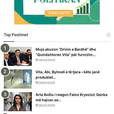
Top Postimet
Muja akuzon “Drinin e Bardhë” dhe
“Qumështoren Vita” për furnizim…
08/04/2026
Vita, Abi, Bylmeti e të tjera – këto janë
produktet…
08/04/2026
Arta Avdiu i reagon Fatos Kryeziut: Qenka
më hajvan se…
08/02/2026