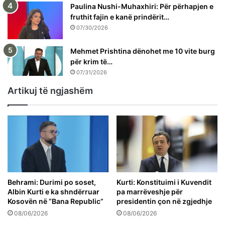
Paulina Nushi-Muhaxhiri: Për përhapjen e
fruthit fajin e kanë prindërit…
07/30/2026
Mehmet Prishtina dënohet me 10 vite burg
për krim të…
07/31/2026
Artikuj të ngjashëm
Behrami: Durimi po soset,
Kurti: Konstituimi i Kuvendit
Albin Kurti e ka shndërruar
pa marrëveshje për
Kosovën në “Bana Republic”
presidentin çon në zgjedhje
08/06/2026
08/06/2026