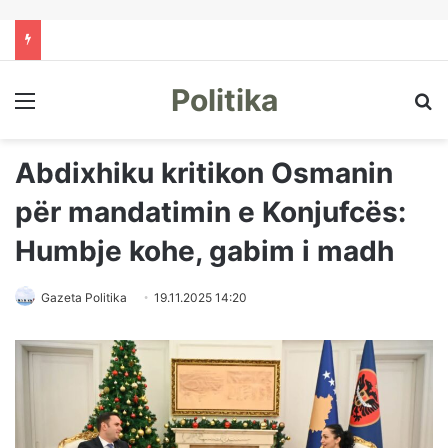
Politika
Menu
Kë
Abdixhiku kritikon Osmanin
për mandatimin e Konjufcës:
Humbje kohe, gabim i madh
Gazeta Politika
19.11.2025 14:20