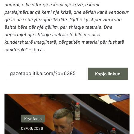
numrat, e ka ditur që e kemi një krizë, e kemi
paralajmëruar që kemi një krizë, dhe sërish kanë vendosur
që të na i shfrytëzojnë 15 ditë. Gjithë ky shpenzim kohe
është bërë për një qëllim, për shfaqje teatrale. Dhe
nëpërmjet një shfaqje teatrale të tillë me disa
kundërshtarë imagjinarë, përgatitën material për fushatë
elektorale”
– tha ai.
Kopjo linkun
Kryefaqja
08/06/2026