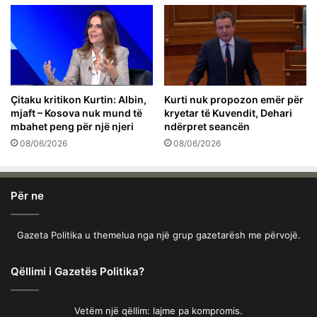
Çitaku kritikon Kurtin: Albin,
Kurti nuk propozon emër për
mjaft – Kosova nuk mund të
kryetar të Kuvendit, Dehari
mbahet peng për një njeri
ndërpret seancën
08/06/2026
08/06/2026
Për ne
Gazeta Politika u themelua nga një grup gazetarësh me përvojë.
Qëllimi i Gazetës Politika?
Vetëm një qëllim: lajme pa kompromis.