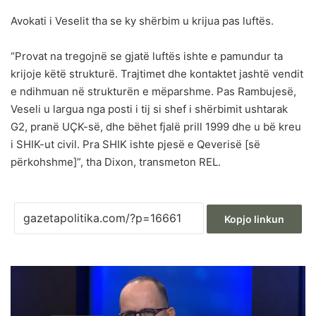
Avokati i Veselit tha se ky shërbim u krijua pas luftës.
“Provat na tregojnë se gjatë luftës ishte e pamundur ta
krijoje këtë strukturë. Trajtimet dhe kontaktet jashtë vendit
e ndihmuan në strukturën e mëparshme. Pas Rambujesë,
Veseli u largua nga posti i tij si shef i shërbimit ushtarak
G2, pranë UÇK-së, dhe bëhet fjalë prill 1999 dhe u bë kreu
i SHIK-ut civil. Pra SHIK ishte pjesë e Qeverisë [së
përkohshme]”, tha Dixon, transmeton REL.
Kopjo linkun