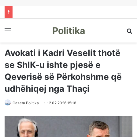
Politika
Menu
Kë
Avokati i Kadri Veselit thotë
se ShIK-u ishte pjesë e
Qeverisë së Përkohshme që
udhëhiqej nga Thaçi
Gazeta Politika
12.02.2026 15:18