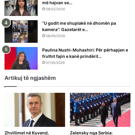
më hajvan se…
08/02/2026
“U godit me shuplakë në dhomën pa
kamera”: Gazetarët e…
08/06/2026
Paulina Nushi-Muhaxhiri: Për përhapjen e
fruthit fajin e kanë prindërit…
07/30/2026
Artikuj të ngjashëm
Zhvillimet në Kuvend,
Zelensky nga Serbia: