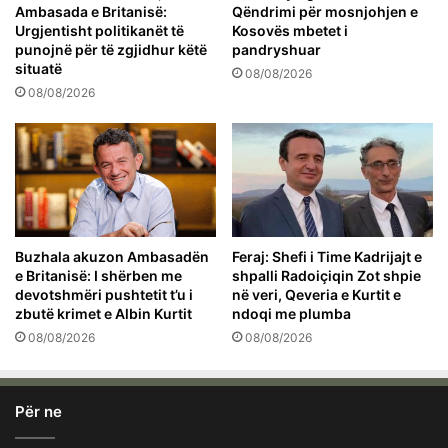
Ambasada e Britanisë:
Qëndrimi për mosnjohjen e
Urgjentisht politikanët të
Kosovës mbetet i
punojnë për të zgjidhur këtë
pandryshuar
situatë
08/08/2026
08/08/2026
Buzhala akuzon Ambasadën
Feraj: Shefi i Time Kadrijajt e
e Britanisë: I shërben me
shpalli Radoiçiqin Zot shpie
devotshmëri pushtetit t’u i
në veri, Qeveria e Kurtit e
zbutë krimet e Albin Kurtit
ndoqi me plumba
08/08/2026
08/08/2026
Për ne