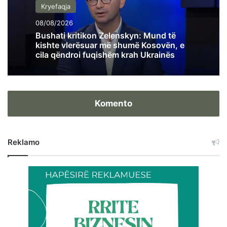
Kryefaqja
08/08/2026
Bushati kritikon Zelenskyn: Mund të
kishte vlerësuar më shumë Kosovën, e
cila qëndroi fuqishëm krah Ukrainës
Komento
Reklamo