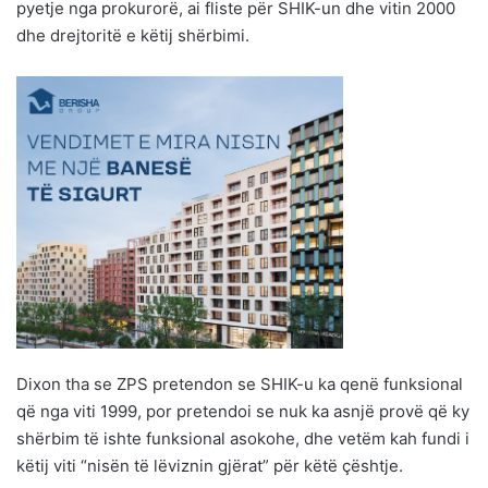
pyetje nga prokurorë, ai fliste për SHIK-un dhe vitin 2000
dhe drejtoritë e këtij shërbimi.
Dixon tha se ZPS pretendon se SHIK-u ka qenë funksional
që nga viti 1999, por pretendoi se nuk ka asnjë provë që ky
shërbim të ishte funksional asokohe, dhe vetëm kah fundi i
këtij viti “nisën të lëviznin gjërat” për këtë çështje.