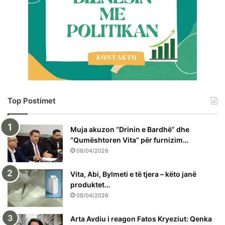
Top Postimet
Muja akuzon “Drinin e Bardhë” dhe
“Qumështoren Vita” për furnizim…
08/04/2026
Vita, Abi, Bylmeti e të tjera – këto janë
produktet…
08/04/2026
Arta Avdiu i reagon Fatos Kryeziut: Qenka