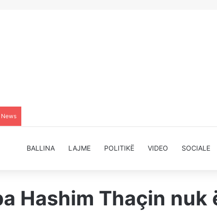
g News
BALLINA
LAJME
POLITIKË
VIDEO
SOCIALE
a Hashim Thaçin nuk ës