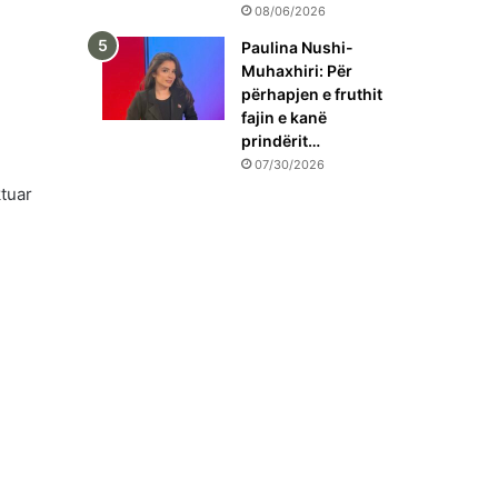
08/06/2026
Paulina Nushi-
Muhaxhiri: Për
përhapjen e fruthit
fajin e kanë
prindërit…
07/30/2026
ktuar