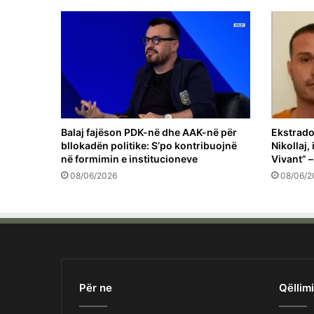
Balaj fajëson PDK-në dhe AAK-në për
Ekstrado
bllokadën politike: S’po kontribuojnë
Nikollaj,
në formimin e institucioneve
Vivant” –
08/06/2026
08/06/2
Për ne
Qëllimi