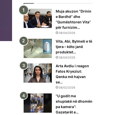
Muja akuzon “Drinin
e Bardhë” dhe
“Qumështoren Vita”
për furnizim…
08/04/2026
Vita, Abi, Bylmeti e të
tjera – këto janë
produktet…
08/04/2026
Arta Avdiu i reagon
Fatos Kryeziut:
Qenka më hajvan
se…
08/02/2026
“U godit me
shuplakë në dhomën
pa kamera”:
Gazetarët e…