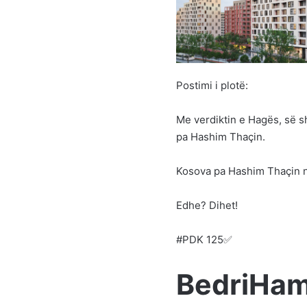
Postimi i plotë:
Me verdiktin e Hagës, së s
pa Hashim Thaçin.
Kosova pa Hashim Thaçin nu
Edhe? Dihet!
#PDK 125✅
BedriHam