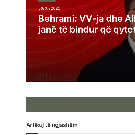
08/07/2026
Behrami: VV-ja dhe Al
janë të bindur që qyte
Kosovës janë analfabe
funksionalë
Artikuj të ngjashëm