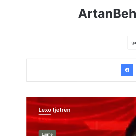
ArtanBeh
F
Lexo tjetrën
Lajme