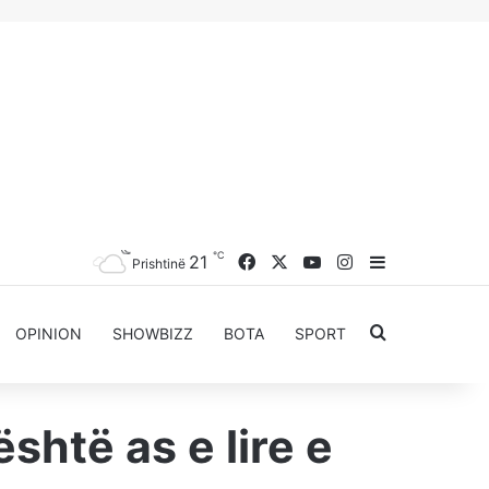
℃
Facebook
X
YouTube
Instagram
21
Sidebar
Prishtinë
Kërkoni për..
OPINION
SHOWBIZZ
BOTA
SPORT
htë as e lire e