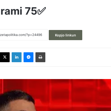
rami 75✅
Kopjo linkun
acebook
X
LinkedIn
Messenger
Printoje
Behrami: VV-ja dhe Albin Kurti janë të
bindur që qytetarët e Kosovës janë
analfabetë funksionalë
Kryeziu e VV-së: Posti i presidentit nuk
duhet t’i takojë LDK-së