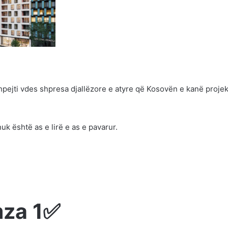
hpejti vdes shpresa djallëzore e atyre që Kosovën e kanë proje
k është as e lirë e as e pavarur.
za 1✅