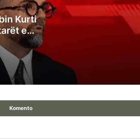
Pozhari: Albin Kurti duhet t’ia japë
bin Kurti
presidentin opozitës, kështu tregohet
tarët e
madhështia e ruhet demokracia
të
Ganimeta Musliu: Albin Kurti po e çon
Kosovën në zgjedhje të reja
Ermal Sadiku: Asnjë parti nuk i ka fituar 6
deputetë, atëherë të kemi një kryeminist
konsensual
Komento