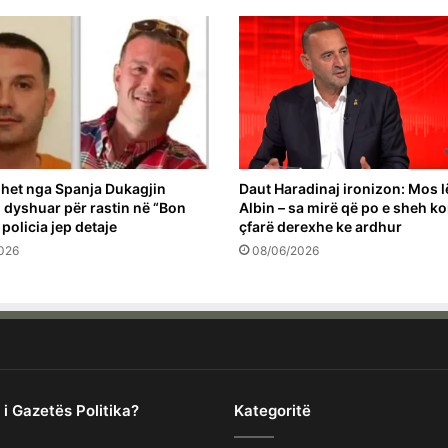
het nga Spanja Dukagjin
Daut Haradinaj ironizon: Mos l
 i dyshuar për rastin në “Bon
Albin – sa mirë që po e sheh k
 policia jep detaje
çfarë derexhe ke ardhur
026
08/06/2026
 i Gazetës Politika?
Kategoritë