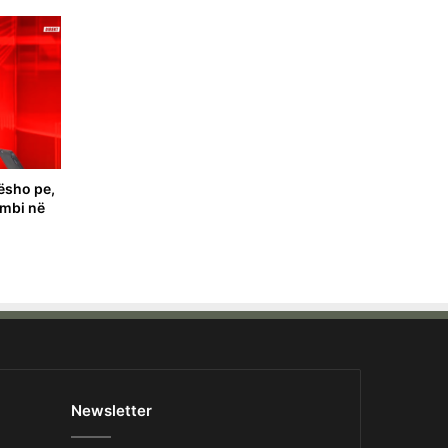
ësho pe,
ombi në
Newsletter