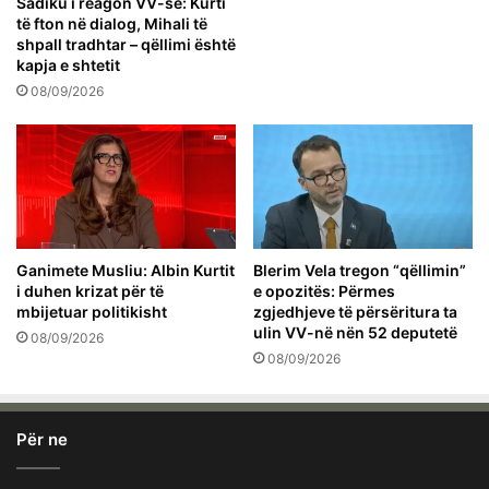
Sadiku i reagon VV-së: Kurti
të fton në dialog, Mihali të
shpall tradhtar – qëllimi është
kapja e shtetit
08/09/2026
Ganimete Musliu: Albin Kurtit
Blerim Vela tregon “qëllimin”
i duhen krizat për të
e opozitës: Përmes
mbijetuar politikisht
zgjedhjeve të përsëritura ta
ulin VV-në nën 52 deputetë
08/09/2026
08/09/2026
Për ne