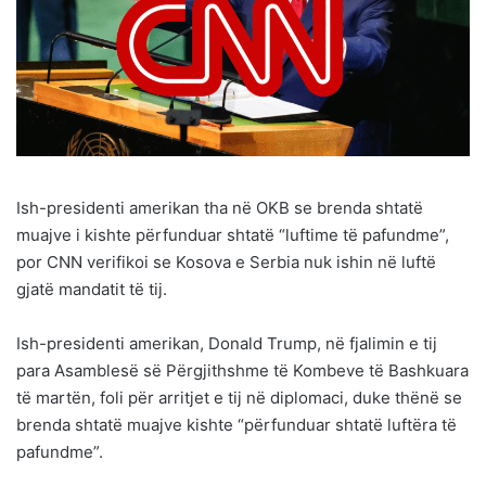
Ish-presidenti amerikan tha në OKB se brenda shtatë
muajve i kishte përfunduar shtatë “luftime të pafundme”,
por CNN verifikoi se Kosova e Serbia nuk ishin në luftë
gjatë mandatit të tij.
Ish-presidenti amerikan, Donald Trump, në fjalimin e tij
para Asamblesë së Përgjithshme të Kombeve të Bashkuara
të martën, foli për arritjet e tij në diplomaci, duke thënë se
brenda shtatë muajve kishte “përfunduar shtatë luftëra të
pafundme”.