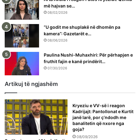
më hajvan se…
08/02/2026
“U godit me shuplakë në dhomën pa
kamera”: Gazetarët e…
08/06/2026
Paulina Nushi-Muhaxhiri: Për përhapjen e
fruthit fajin e kanë prindërit…
07/30/2026
Artikuj të ngjashëm
Kryeziu e VV-së i reagon
Kadrijajt: Pantollonat e Kurtit
janë larë, por ç’ndodh me
banalitetin që nxore nga
goja?
08/09/2026