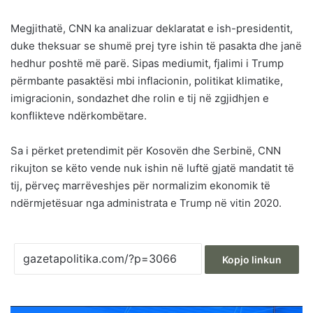
Megjithatë, CNN ka analizuar deklaratat e ish-presidentit,
duke theksuar se shumë prej tyre ishin të pasakta dhe janë
hedhur poshtë më parë. Sipas mediumit, fjalimi i Trump
përmbante pasaktësi mbi inflacionin, politikat klimatike,
imigracionin, sondazhet dhe rolin e tij në zgjidhjen e
konflikteve ndërkombëtare.
Sa i përket pretendimit për Kosovën dhe Serbinë, CNN
rikujton se këto vende nuk ishin në luftë gjatë mandatit të
tij, përveç marrëveshjes për normalizim ekonomik të
ndërmjetësuar nga administrata e Trump në vitin 2020.
Kopjo linkun