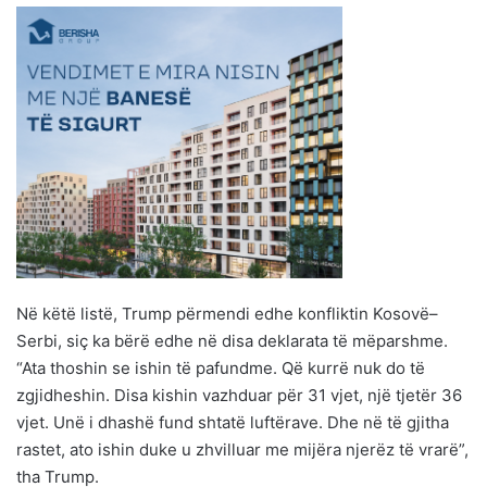
Në këtë listë, Trump përmendi edhe konfliktin Kosovë–
Serbi, siç ka bërë edhe në disa deklarata të mëparshme.
“Ata thoshin se ishin të pafundme. Që kurrë nuk do të
zgjidheshin. Disa kishin vazhduar për 31 vjet, një tjetër 36
vjet. Unë i dhashë fund shtatë luftërave. Dhe në të gjitha
rastet, ato ishin duke u zhvilluar me mijëra njerëz të vrarë”,
tha Trump.