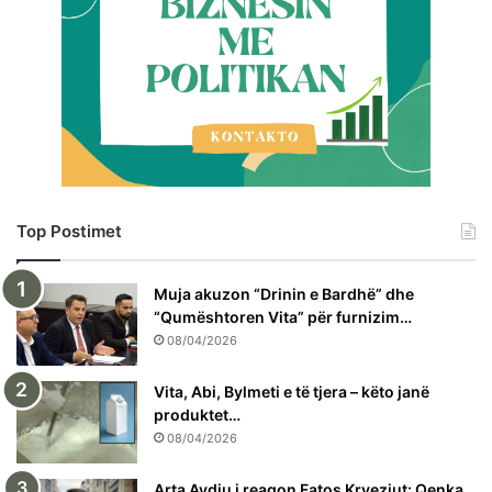
Top Postimet
Muja akuzon “Drinin e Bardhë” dhe
“Qumështoren Vita” për furnizim…
08/04/2026
Vita, Abi, Bylmeti e të tjera – këto janë
produktet…
08/04/2026
Arta Avdiu i reagon Fatos Kryeziut: Qenka