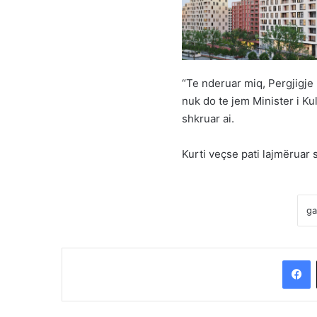
“Te nderuar miq, Pergjigje 
nuk do te jem Minister i Kul
shkruar ai.
Kurti veçse pati lajmëruar
F