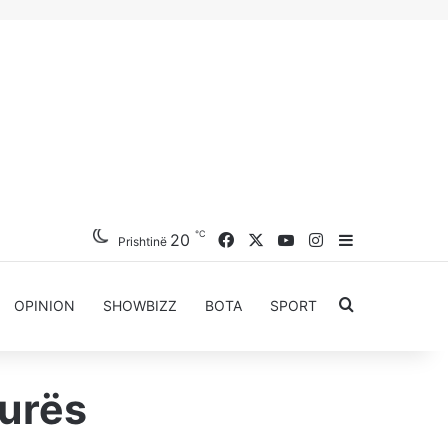
℃
Facebook
X
YouTube
Instagram
20
Sidebar
Prishtinë
Kërkoni për..
OPINION
SHOWBIZZ
BOTA
SPORT
turës