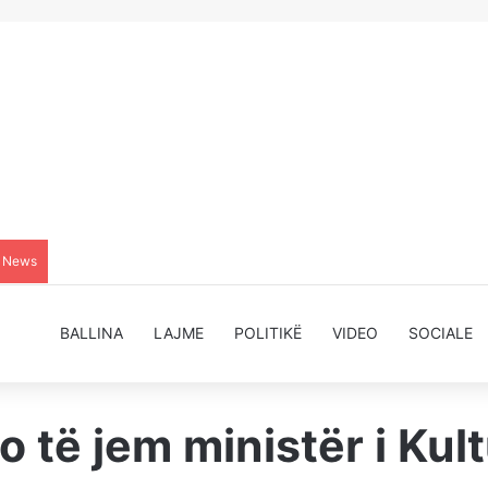
g News
BALLINA
LAJME
POLITIKË
VIDEO
SOCIALE
o të jem ministër i Kul