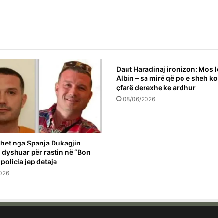
Daut Haradinaj ironizon: Mos l
Albin – sa mirë që po e sheh k
çfarë derexhe ke ardhur
08/06/2026
het nga Spanja Dukagjin
 i dyshuar për rastin në “Bon
 policia jep detaje
026