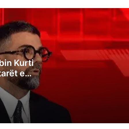
Behrami: VV-ja dhe Albin Kurti janë të
bindur që qytetarët e Kosovës janë
analfabetë funksionalë
Kryeziu e VV-së: Posti i presidentit nuk
duhet t’i takojë LDK-së
Pozhari: Albin Kurti duhet t’ia japë
bin Kurti
presidentin opozitës, kështu tregohet
tarët e
madhështia e ruhet demokracia
të
Ganimeta Musliu: Albin Kurti po e çon
Kosovën në zgjedhje të reja
Ermal Sadiku: Asnjë parti nuk i ka fituar 6
deputetë, atëherë të kemi një kryeminist
konsensual