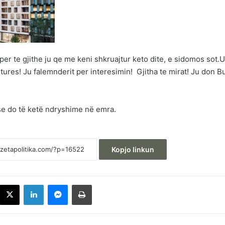
per te gjithe ju qe me keni shkruajtur keto dite, e sidomos sot.
tures! Ju falemnderit per interesimin! Gjitha te mirat! Ju don Bu
 se do të ketë ndryshime në emra.
Kopjo linkun
acebook
X
LinkedIn
Messenger
Printoje