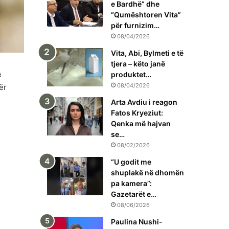
e Bardhë” dhe
“Qumështoren Vita”
për furnizim…
08/04/2026
Vita, Abi, Bylmeti e të
tjera – këto janë
e
produktet…
08/04/2026
ër
Arta Avdiu i reagon
Fatos Kryeziut:
Qenka më hajvan
se…
08/02/2026
“U godit me
shuplakë në dhomën
pa kamera”:
Gazetarët e…
08/06/2026
Paulina Nushi-