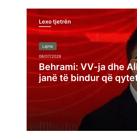
Lexo tjetrën
Lajme
08/07/2026
Behrami: VV-ja dhe Al
janë të bindur që qyte
Kosovës janë analfabe
funksionalë