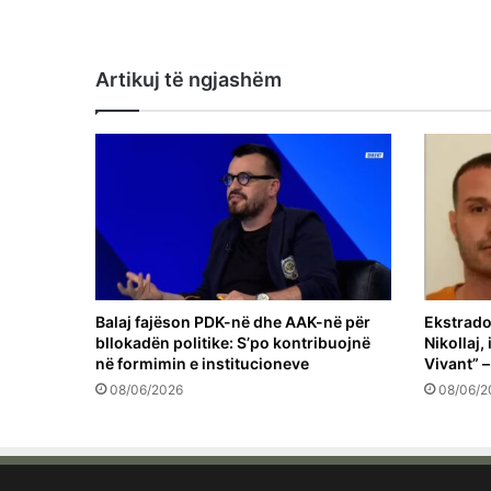
Artikuj të ngjashëm
Balaj fajëson PDK-në dhe AAK-në për
Ekstrado
bllokadën politike: S’po kontribuojnë
Nikollaj,
në formimin e institucioneve
Vivant” –
08/06/2026
08/06/2