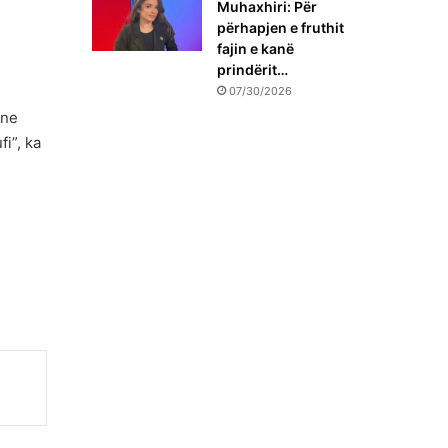
Muhaxhiri: Për
përhapjen e fruthit
fajin e kanë
prindërit…
07/30/2026
Une
fi”, ka