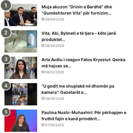
Muja akuzon “Drinin e Bardhë” dhe
“Qumështoren Vita” për furnizim…
08/04/2026
Vita, Abi, Bylmeti e të tjera – këto janë
produktet…
08/04/2026
Arta Avdiu i reagon Fatos Kryeziut: Qenka
më hajvan se…
08/02/2026
“U godit me shuplakë në dhomën pa
kamera”: Gazetarët e…
08/06/2026
Paulina Nushi-Muhaxhiri: Për përhapjen e
fruthit fajin e kanë prindërit…
07/30/2026