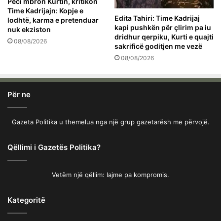
Peci mbron Kurtin, kritikon
Time Kadrijajn: Kopje e
Edita Tahiri: Time Kadrijaj
lodhtë, karma e pretenduar
kapi pushkën për çlirim pa iu
nuk ekziston
dridhur qerpiku, Kurti e quajti
08/08/2026
sakrificë goditjen me vezë
08/08/2026
Për ne
Gazeta Politika u themelua nga një grup gazetarësh me përvojë.
Qëllimi i Gazetës Politika?
Vetëm një qëllim: lajme pa kompromis.
Kategoritë