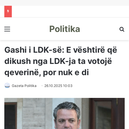
Politika
Menu
Kë
Gashi i LDK-së: E vështirë që
dikush nga LDK-ja ta votojë
qeverinë, por nuk e di
Gazeta Politika
26.10.2025 10:03