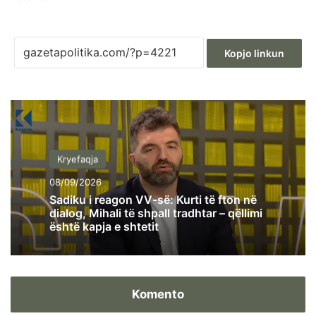
Kopjo linkun
Kryefaqja
08/09/2026
Sadiku i reagon VV-së: Kurti të fton në
dialog, Mihali të shpall tradhtar – qëllimi
është kapja e shtetit
Komento