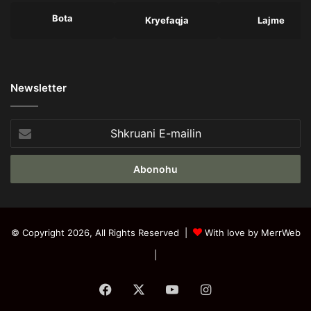
Bota
Kryefaqja
Lajme
Newsletter
Shkruani
E-
mailin
© Copyright 2026, All Rights Reserved |
With love by MerrWeb
|
Facebook
X
YouTube
Instagram