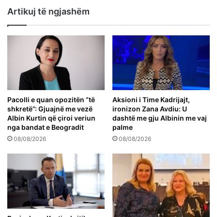
Artikuj të ngjashëm
Pacolli e quan opozitën “të
Aksioni i Time Kadrijajt,
shkretë”: Gjuajnë me vezë
ironizon Zana Avdiu: U
Albin Kurtin që çiroi veriun
dashtë me gju Albinin me vaj
nga bandat e Beogradit
palme
08/08/2026
08/08/2026