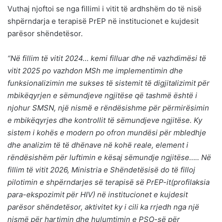
Vuthaj njoftoi se nga fillimi i vitit të ardhshëm do të nisë
shpërndarja e terapisë PrEP në institucionet e kujdesit
parësor shëndetësor.
“Në fillim të vitit 2024… kemi filluar dhe në vazhdimësi të
vitit 2025 po vazhdon MSh me implementimin dhe
funksionalizimin me sukses të sistemit të digjitalizimit për
mbikëqyrjen e sëmundjeve ngjitëse që tashmë është i
njohur SMSN, një nismë e rëndësishme për përmirësimin
e mbikëqyrjes dhe kontrollit të sëmundjeve ngjitëse. Ky
sistem i kohës e modern po ofron mundësi për mbledhje
dhe analizim të të dhënave në kohë reale, element i
rëndësishëm për luftimin e kësaj sëmundje ngjitëse….. Në
fillim të vitit 2026, Ministria e Shëndetësisë do të filloj
pilotimin e shpërndarjes së terapisë së PrEP-it(profilaksia
para-ekspozimit për HIV) në institucionet e kujdesit
parësor shëndetësor, aktivitet ky i cili ka rrjedh nga një
nismë për hartimin dhe hulumtimin e PSO-së për