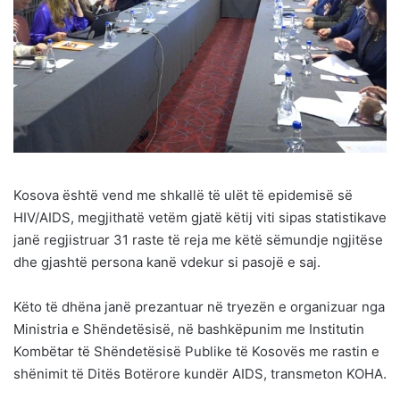
Kosova është vend me shkallë të ulët të epidemisë së
HIV/AIDS, megjithatë vetëm gjatë këtij viti sipas statistikave
janë regjistruar 31 raste të reja me këtë sëmundje ngjitëse
dhe gjashtë persona kanë vdekur si pasojë e saj.
Këto të dhëna janë prezantuar në tryezën e organizuar nga
Ministria e Shëndetësisë, në bashkëpunim me Institutin
Kombëtar të Shëndetësisë Publike të Kosovës me rastin e
shënimit të Ditës Botërore kundër AIDS, transmeton KOHA.