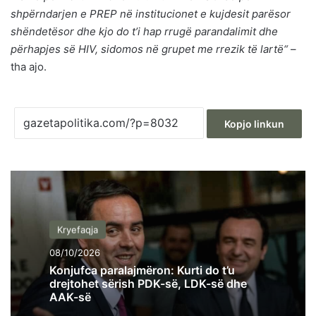
shpërndarjen e PREP në institucionet e kujdesit parësor
shëndetësor dhe kjo do t’i hap rrugë parandalimit dhe
përhapjes së HIV, sidomos në grupet me rrezik të lartë“
–
tha ajo.
Kopjo linkun
Kryefaqja
08/10/2026
Konjufca paralajmëron: Kurti do t’u
drejtohet sërish PDK-së, LDK-së dhe
AAK-së