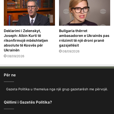
Deklarimi i Zelenskyt,
Bullgaria thërret
Joseph: Albin Kurti të
ambasadoren e Ukrainës pas
rikonfirmojë mbështetjen
rrëzimit të një droni pranë
absolute të Kosvës për
gazsjellësit
Ukrainën
08/09/2026
08/09/2026
Për ne
Gazeta Politika u themelua nga një grup gazetarësh me përvojë.
Qëllimi i Gazetës Politika?