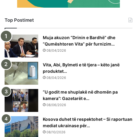
Top Postimet
Muja akuzon “Drinin e Bardhë” dhe
“Qumështoren Vita” për furnizim…
08/04/2026
Vita, Abi, Bylmeti e të tjera – këto janë
produktet…
08/04/2026
“U godit me shuplakë në dhomën pa
kamera”: Gazetarët e…
08/06/2026
Kosova duhet të respektohet – Si raportuan
mediat ukrainase për…
08/10/2026