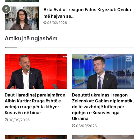
Arta Avdiu i reagon Fatos Kryeziut: Qenka
më hajvan se…
08/02/2026
Artikuj të ngjashëm
Daut Haradinaj paralajmëron
Deputeti ukrainas i reagon
Albin Kurtin: Rruga është e
Zelenskyt: Gabim diplomatik,
vetmja rrugë për ta kthyer
do të vazhdojë luftën për
Kosovën në binar
njohjen e Kosovës nga
Ukraina
08/09/2026
08/09/2026