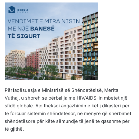
Përfaqësuesja e Ministrisë së Shëndetësisë, Merita
Vuthaj, u shpreh se përballja me HIV/AIDS-in mbetet një
sfidë globale. Ajo theksoi angazhimin e këtij dikasteri për
të forcuar sistemin shëndetësor, në mënyrë që shërbimet
shëndetësore për këtë sëmundje të jenë të qasshme për
të gjithë.