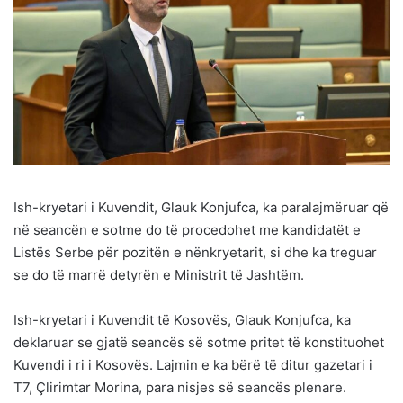
Ish-kryetari i Kuvendit, Glauk Konjufca, ka paralajmëruar që
në seancën e sotme do të procedohet me kandidatët e
Listës Serbe për pozitën e nënkryetarit, si dhe ka treguar
se do të marrë detyrën e Ministrit të Jashtëm.
Ish-kryetari i Kuvendit të Kosovës, Glauk Konjufca, ka
deklaruar se gjatë seancës së sotme pritet të konstituohet
Kuvendi i ri i Kosovës. Lajmin e ka bërë të ditur gazetari i
T7, Çlirimtar Morina, para nisjes së seancës plenare.