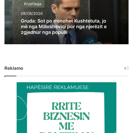
Kryefaqja
08/08/2026
Gruda: Sot po rrënohet Kushtetuta, jo
më nga Millosheviqi por nga njerëzit e
zgjedhur nga populli
Reklamo