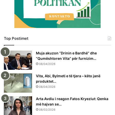
Top Postimet
Muja akuzon “Drinin e Bardhë” dhe
“Qumështoren Vita” për furnizim…
08/04/2026
Vita, Abi, Bylmeti e të tjera – këto janë
produktet…
08/04/2026
Arta Avdiu i reagon Fatos Kryeziut: Qenka
më hajvan se…
08/02/2026