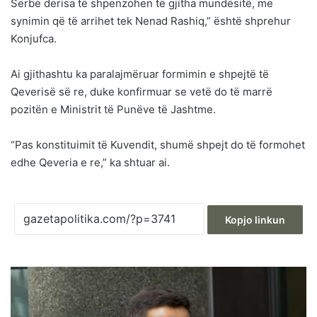
Serbe derisa të shpenzohen të gjitha mundësitë, me
synimin që të arrihet tek Nenad Rashiq,” është shprehur
Konjufca.
Ai gjithashtu ka paralajmëruar formimin e shpejtë të
Qeverisë së re, duke konfirmuar se vetë do të marrë
pozitën e Ministrit të Punëve të Jashtme.
“Pas konstituimit të Kuvendit, shumë shpejt do të formohet
edhe Qeveria e re,” ka shtuar ai.
Kopjo linkun