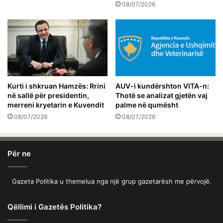
08/07/2026
Kurti i shkruan Hamzës: Rrini
AUV-i kundërshton VITA-n:
në sallë për presidentin,
Thotë se analizat gjetën vaj
merreni kryetarin e Kuvendit
palme në qumësht
08/07/2026
08/07/2026
Për ne
Gazeta Politika u themelua nga një grup gazetarësh me përvojë.
Qëllimi i Gazetës Politika?