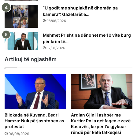
“U godit me shuplakë në dhomën pa
kamera”: Gazetarët e…
08/06/2026
Mehmet Prishtina dënohet me 10 vite burg
për krim të…
07/31/2026
Artikuj të ngjashëm
Bllokada në Kuvend, Bedri
Ardian Gjini i ashpër me
Hamza: Nuk përjashtohen as
Kurtin: Po ia qet faqen e zezë
protestat
Kosovës, ke për t’u gjykuar
rëndë për këtë fatkeqësi
08/08/2026