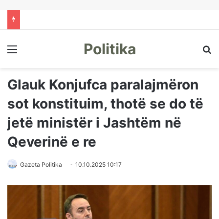
Politika
Menu
Kë
Glauk Konjufca paralajmëron
sot konstituim, thotë se do të
jetë ministër i Jashtëm në
Qeverinë e re
Gazeta Politika
10.10.2025 10:17