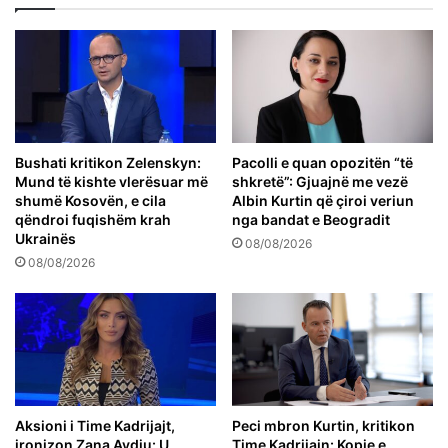
Bushati kritikon Zelenskyn:
Pacolli e quan opozitën “të
Mund të kishte vlerësuar më
shkretë”: Gjuajnë me vezë
shumë Kosovën, e cila
Albin Kurtin që çiroi veriun
qëndroi fuqishëm krah
nga bandat e Beogradit
Ukrainës
08/08/2026
08/08/2026
Aksioni i Time Kadrijajt,
Peci mbron Kurtin, kritikon
ironizon Zana Avdiu: U
Time Kadrijajn: Kopje e