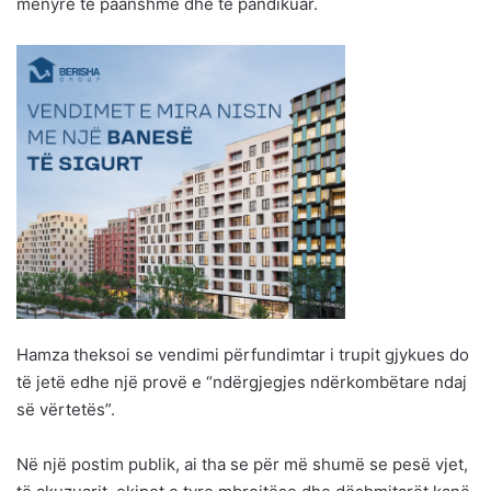
mënyrë të paanshme dhe të pandikuar.
Hamza theksoi se vendimi përfundimtar i trupit gjykues do
të jetë edhe një provë e “ndërgjegjes ndërkombëtare ndaj
së vërtetës”.
Në një postim publik, ai tha se për më shumë se pesë vjet,