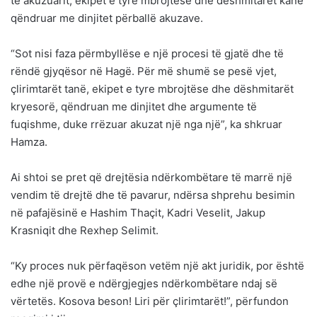
të akuzuarit, ekipet e tyre mbrojtëse dhe dëshmitarët kanë
qëndruar me dinjitet përballë akuzave.
“Sot nisi faza përmbyllëse e një procesi të gjatë dhe të
rëndë gjyqësor në Hagë. Për më shumë se pesë vjet,
çlirimtarët tanë, ekipet e tyre mbrojtëse dhe dëshmitarët
kryesorë, qëndruan me dinjitet dhe argumente të
fuqishme, duke rrëzuar akuzat një nga një”, ka shkruar
Hamza.
Ai shtoi se pret që drejtësia ndërkombëtare të marrë një
vendim të drejtë dhe të pavarur, ndërsa shprehu besimin
në pafajësinë e Hashim Thaçit, Kadri Veselit, Jakup
Krasniqit dhe Rexhep Selimit.
“Ky proces nuk përfaqëson vetëm një akt juridik, por është
edhe një provë e ndërgjegjes ndërkombëtare ndaj së
vërtetës. Kosova beson! Liri për çlirimtarët!”, përfundon