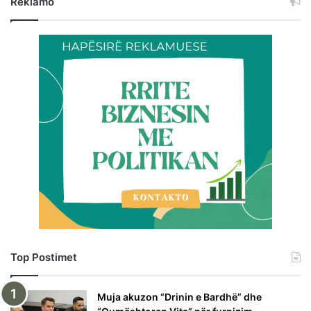
Reklamo
Top Postimet
Muja akuzon “Drinin e Bardhë” dhe