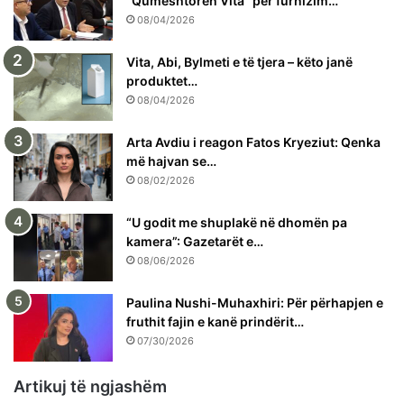
“Qumështoren Vita” për furnizim…
08/04/2026
Vita, Abi, Bylmeti e të tjera – këto janë
produktet…
08/04/2026
Arta Avdiu i reagon Fatos Kryeziut: Qenka
më hajvan se…
08/02/2026
“U godit me shuplakë në dhomën pa
kamera”: Gazetarët e…
08/06/2026
Paulina Nushi-Muhaxhiri: Për përhapjen e
fruthit fajin e kanë prindërit…
07/30/2026
Artikuj të ngjashëm