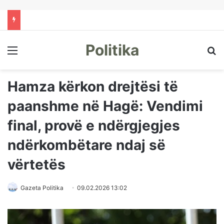
Politika
Menu
Kë
Hamza kërkon drejtësi të
paanshme në Hagë: Vendimi
final, provë e ndërgjegjes
ndërkombëtare ndaj së
vërtetës
Gazeta Politika
09.02.2026 13:02