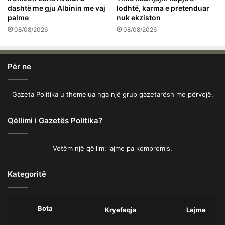
dashtë me gju Albinin me vaj
lodhtë, karma e pretenduar
palme
nuk ekziston
08/08/2026
08/08/2026
Për ne
Gazeta Politika u themelua nga një grup gazetarësh me përvojë.
Qëllimi i Gazetës Politika?
Vetëm një qëllim: lajme pa kompromis.
Kategoritë
Bota
Kryefaqja
Lajme