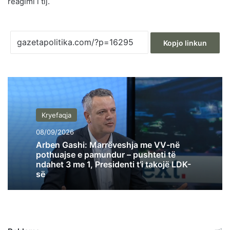
reagimi i tij.
Kopjo linkun
Kryefaqja
08/09/2026
Arben Gashi: Marrëveshja me VV-në
pothuajse e pamundur – pushteti të
ndahet 3 me 1, Presidenti t’i takojë LDK-
së