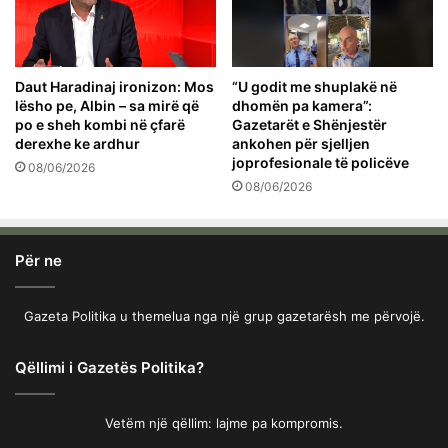
Daut Haradinaj ironizon: Mos
“U godit me shuplakë në
lësho pe, Albin – sa mirë që
dhomën pa kamera”:
po e sheh kombi në çfarë
Gazetarët e Shënjestër
derexhe ke ardhur
ankohen për sjelljen
joprofesionale të policëve
08/06/2026
08/06/2026
Për ne
Gazeta Politika u themelua nga një grup gazetarësh me përvojë.
Qëllimi i Gazetës Politika?
Vetëm një qëllim: lajme pa kompromis.