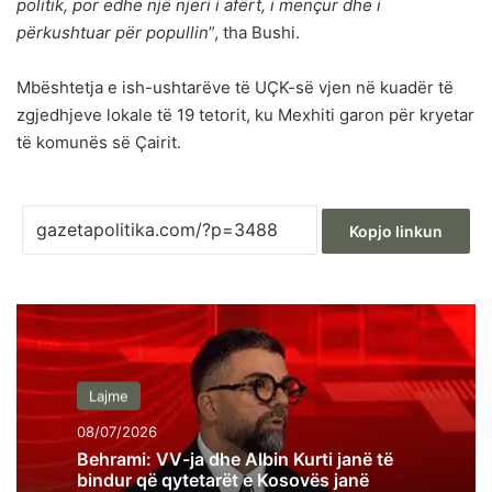
politik, por edhe një njeri i afërt, i mençur dhe i
përkushtuar për popullin
”, tha Bushi.
Mbështetja e ish-ushtarëve të UÇK-së vjen në kuadër të
zgjedhjeve lokale të 19 tetorit, ku Mexhiti garon për kryetar
të komunës së Çairit.
Kopjo linkun
Lajme
08/07/2026
Behrami: VV-ja dhe Albin Kurti janë të
bindur që qytetarët e Kosovës janë