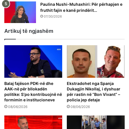
Paulina Nushi-Muhaxhiri: Për përhapjen e
fruthit fajin e kanë prindërit…
07/30/2026
Artikuj të ngjashëm
Balaj fajëson PDK-në dhe
Ekstradohet nga Spanja
AAK-në për bllokadën
Dukagjin Nikollaj, i dyshuar
politike: S’po kontribuojnë në
për rastin në “Bon Vivant” –
formimin e institucioneve
policia jep detaje
08/06/2026
08/06/2026