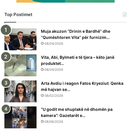
Top Postimet
Muja akuzon “Drinin e Bardhë” dhe
“Qumështoren Vita” për furnizim…
08/04/2026
Vita, Abi, Bylmeti e të tjera – këto janë
produktet…
08/04/2026
Arta Avdiu i reagon Fatos Kryeziut: Qenka
më hajvan se…
08/02/2026
“U godit me shuplakë në dhomën pa
kamera”: Gazetarët e…
08/06/2026