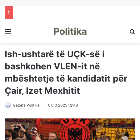
Politika
Menu
Kë
Ish-ushtarë të UÇK-së i
bashkohen VLEN-it në
mbështetje të kandidatit për
Çair, Izet Mexhitit
Gazeta Politika
01.10.2025 12:48