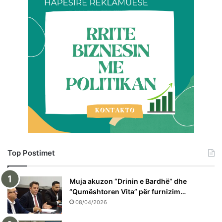
Top Postimet
Muja akuzon “Drinin e Bardhë” dhe
“Qumështoren Vita” për furnizim…
08/04/2026