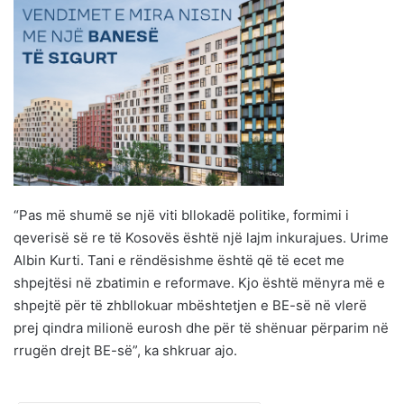
“Pas më shumë se një viti bllokadë politike, formimi i
qeverisë së re të Kosovës është një lajm inkurajues. Urime
Albin Kurti. Tani e rëndësishme është që të ecet me
shpejtësi në zbatimin e reformave. Kjo është mënyra më e
shpejtë për të zhbllokuar mbështetjen e BE-së në vlerë
prej qindra milionë eurosh dhe për të shënuar përparim në
rrugën drejt BE-së”, ka shkruar ajo.