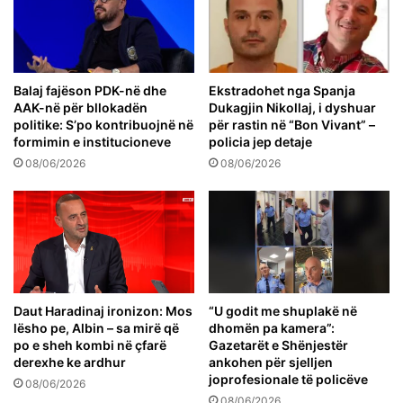
Balaj fajëson PDK-në dhe
Ekstradohet nga Spanja
AAK-në për bllokadën
Dukagjin Nikollaj, i dyshuar
politike: S’po kontribuojnë në
për rastin në “Bon Vivant” –
formimin e institucioneve
policia jep detaje
08/06/2026
08/06/2026
Daut Haradinaj ironizon: Mos
“U godit me shuplakë në
lësho pe, Albin – sa mirë që
dhomën pa kamera”:
po e sheh kombi në çfarë
Gazetarët e Shënjestër
derexhe ke ardhur
ankohen për sjelljen
joprofesionale të policëve
08/06/2026
08/06/2026