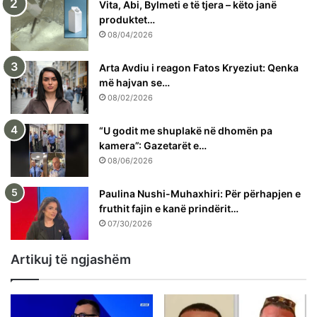
Vita, Abi, Bylmeti e të tjera – këto janë
produktet…
08/04/2026
Arta Avdiu i reagon Fatos Kryeziut: Qenka
më hajvan se…
08/02/2026
“U godit me shuplakë në dhomën pa
kamera”: Gazetarët e…
08/06/2026
Paulina Nushi-Muhaxhiri: Për përhapjen e
fruthit fajin e kanë prindërit…
07/30/2026
Artikuj të ngjashëm