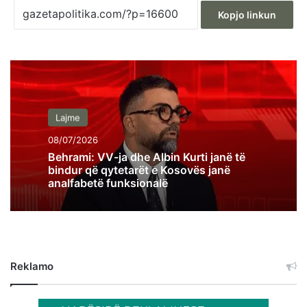
Kopjo linkun
Lajme
08/07/2026
Behrami: VV-ja dhe Albin Kurti janë të
bindur që qytetarët e Kosovës janë
analfabetë funksionalë
Reklamo