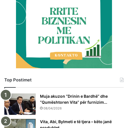
Top Postimet
Muja akuzon “Drinin e Bardhë” dhe
“Qumështoren Vita” për furnizim…
08/04/2026
Vita, Abi, Bylmeti e të tjera – këto janë
produktet…