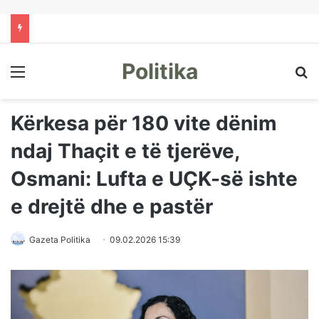
Politika
Menu
Kë
Kërkesa për 180 vite dënim
ndaj Thaçit e të tjerëve,
Osmani: Lufta e UÇK-së ishte
e drejtë dhe e pastër
Gazeta Politika
09.02.2026 15:39