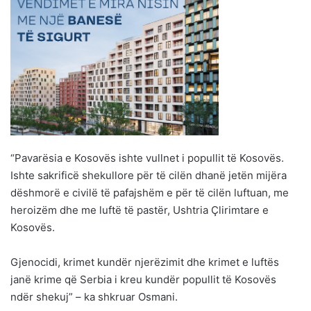
“Pavarësia e Kosovës ishte vullnet i popullit të Kosovës.
Ishte sakrificë shekullore për të cilën dhanë jetën mijëra
dëshmorë e civilë të pafajshëm e për të cilën luftuan, me
heroizëm dhe me luftë të pastër, Ushtria Çlirimtare e
Kosovës.
Gjenocidi, krimet kundër njerëzimit dhe krimet e luftës
janë krime që Serbia i kreu kundër popullit të Kosovës
ndër shekuj” – ka shkruar Osmani.