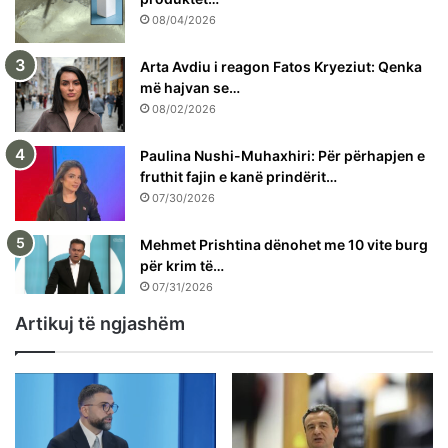
08/04/2026
Arta Avdiu i reagon Fatos Kryeziut: Qenka
më hajvan se…
08/02/2026
Paulina Nushi-Muhaxhiri: Për përhapjen e
fruthit fajin e kanë prindërit…
07/30/2026
Mehmet Prishtina dënohet me 10 vite burg
për krim të…
07/31/2026
Artikuj të ngjashëm