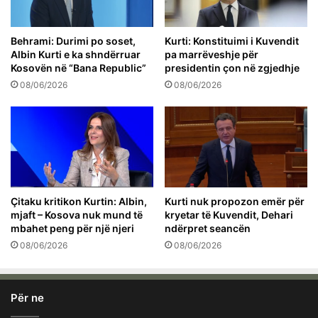
Behrami: Durimi po soset,
Kurti: Konstituimi i Kuvendit
Albin Kurti e ka shndërruar
pa marrëveshje për
Kosovën në “Bana Republic”
presidentin çon në zgjedhje
08/06/2026
08/06/2026
Çitaku kritikon Kurtin: Albin,
Kurti nuk propozon emër për
mjaft – Kosova nuk mund të
kryetar të Kuvendit, Dehari
mbahet peng për një njeri
ndërpret seancën
08/06/2026
08/06/2026
Për ne