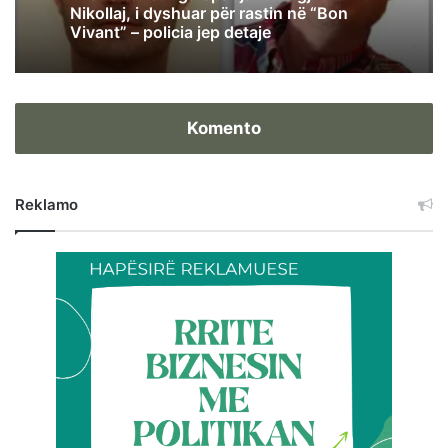
Nikollaj, i dyshuar për rastin në “Bon
Vivant” – policia jep detaje
Komento
Reklamo