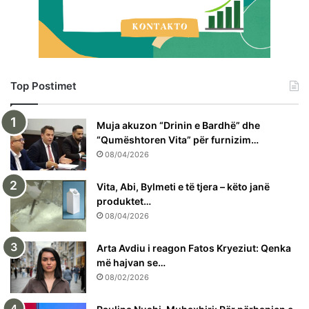
Top Postimet
Muja akuzon “Drinin e Bardhë” dhe
“Qumështoren Vita” për furnizim…
08/04/2026
Vita, Abi, Bylmeti e të tjera – këto janë
produktet…
08/04/2026
Arta Avdiu i reagon Fatos Kryeziut: Qenka
më hajvan se…
08/02/2026