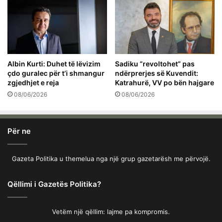
Albin Kurti: Duhet të lëvizim
Sadiku “revoltohet” pas
çdo guralec për t’i shmangur
ndërprerjes së Kuvendit:
zgjedhjet e reja
Katrahurë, VV po bën hajgare
08/06/2026
08/06/2026
Për ne
Gazeta Politika u themelua nga një grup gazetarësh me përvojë.
Qëllimi i Gazetës Politika?
Vetëm një qëllim: lajme pa kompromis.