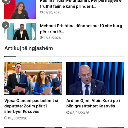
Paulina Nushi-Muhaxhiri: Për përhapjen e
fruthit fajin e kanë prindërit…
07/30/2026
Mehmet Prishtina dënohet me 10 vite burg
për krim të…
07/31/2026
Artikuj të ngjashëm
Vjosa Osmani pas betimit si
Ardian Gjini: Albin Kurti po i
deputete: Zotim për t’i
bën grushtshtet Kosovës
shërbyer Kosovës
08/06/2026
08/06/2026