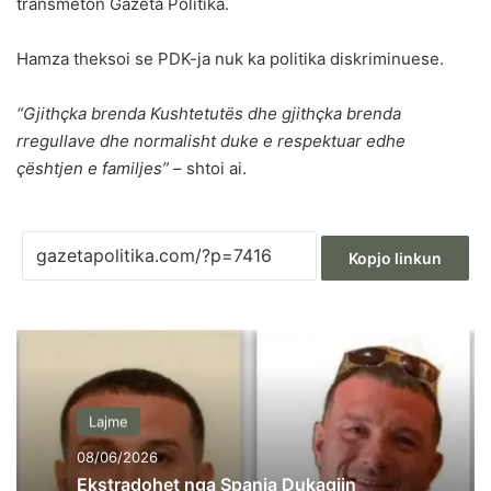
transmeton Gazeta Politika.
Hamza theksoi se PDK-ja nuk ka politika diskriminuese.
“Gjithçka brenda Kushtetutës dhe gjithçka brenda
rregullave dhe normalisht duke e respektuar edhe
çështjen e familjes”
– shtoi ai.
Kopjo linkun
Lajme
08/06/2026
Ekstradohet nga Spanja Dukagjin