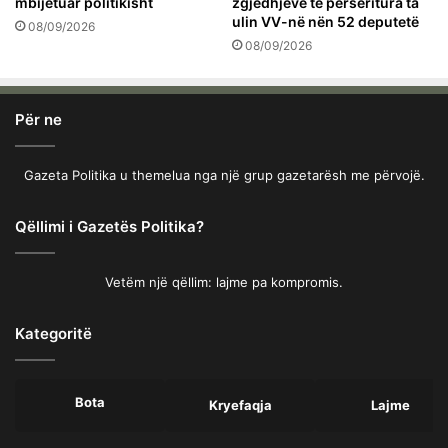
mbijetuar politikisht
zgjedhjeve të përsëritura ta
ulin VV-në nën 52 deputetë
08/09/2026
08/09/2026
Për ne
Gazeta Politika u themelua nga një grup gazetarësh me përvojë.
Qëllimi i Gazetës Politika?
Vetëm një qëllim: lajme pa kompromis.
Kategoritë
Bota
Kryefaqja
Lajme