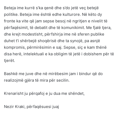
Beteja ime kurrë s’ka qenë dhe s’do jetë veç betejë
politike. Beteja ime është edhe kulturore. Në këto dy
fronte ka vite që jam sepse besoj në ngritjen e nivelit të
përfaqësimit, të debatit dhe të komunikimit. Me fjalë tjera,
dhe krejt modestisht, përfshirja ime në sferen publike
duhet t’i shërbejë shoqërisë dhe ta synojë, pa asnjë
kompromis, përmirësimin e saj. Sepse, siç e kam thënë
disa herë, intelektuali e ka obligim të jetë i dobishem për të
tjerët.
Bashkë me juve dhe në mirëbesim jam i bindur që do
realizojmë gjëra të mira për secilin.
Krenarisht ju përqafoj e ju dua me shëndet,
Nezir Kraki, përfaqësuesi juaj