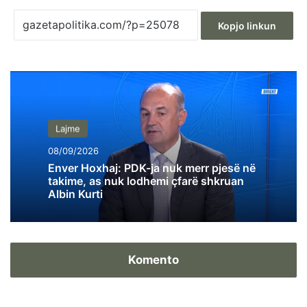
Kopjo linkun
Lajme
08/09/2026
Enver Hoxhaj: PDK-ja nuk merr pjesë në
takime, as nuk lodhemi çfarë shkruan
Albin Kurti
Komento