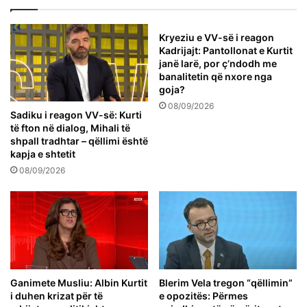
Kryeziu e VV-së i reagon
Kadrijajt: Pantollonat e Kurtit
janë larë, por ç’ndodh me
banalitetin që nxore nga
goja?
08/09/2026
Sadiku i reagon VV-së: Kurti
të fton në dialog, Mihali të
shpall tradhtar – qëllimi është
kapja e shtetit
08/09/2026
Ganimete Musliu: Albin Kurtit
Blerim Vela tregon “qëllimin”
i duhen krizat për të
e opozitës: Përmes