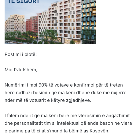
Postimi i plotë:
Miq t’vlefshëm,
Numërimi i mbi 90% të votave e konfirmoi për të treten
herë radhazi besimin që ma keni dhënë duke me nxjerrë
ndër më të votuarit e këtyre zgjedhjeve.
I falem nderit që ma keni bërë me vlerësimin e angazhimit
dhe personalitetit tim si intelektual që ende beson në vlera
e parime pa të cilat s’mund ta bëjmë as Kosovën.