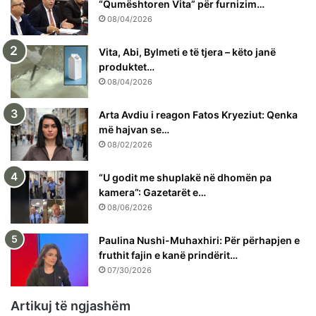
“Qumështoren Vita” për furnizim…
08/04/2026
Vita, Abi, Bylmeti e të tjera – këto janë
produktet…
08/04/2026
Arta Avdiu i reagon Fatos Kryeziut: Qenka
më hajvan se…
08/02/2026
“U godit me shuplakë në dhomën pa
kamera”: Gazetarët e…
08/06/2026
Paulina Nushi-Muhaxhiri: Për përhapjen e
fruthit fajin e kanë prindërit…
07/30/2026
Artikuj të ngjashëm