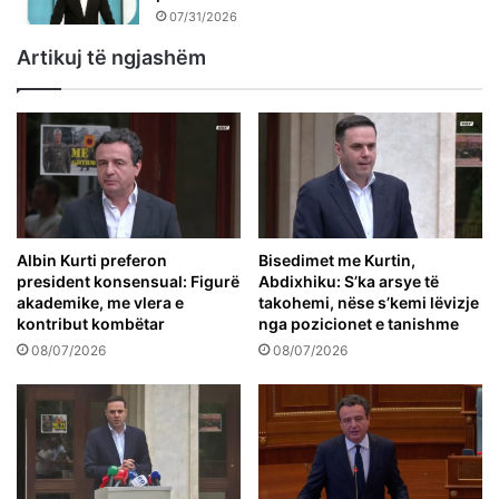
07/31/2026
Artikuj të ngjashëm
Albin Kurti preferon
Bisedimet me Kurtin,
president konsensual: Figurë
Abdixhiku: S’ka arsye të
akademike, me vlera e
takohemi, nëse s’kemi lëvizje
kontribut kombëtar
nga pozicionet e tanishme
08/07/2026
08/07/2026