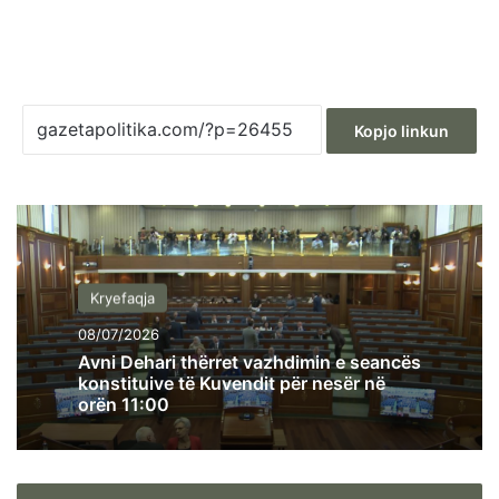
Kopjo linkun
Kryefaqja
08/07/2026
Avni Dehari thërret vazhdimin e seancës
konstituive të Kuvendit për nesër në
orën 11:00