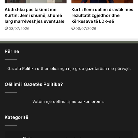
Abdixhku pas takimit me
Kurti: Kemi dallim drastik mes
Kurtin: Jemi shumë, shumë
rezultatit zgjedhor dhe
larg marrëveshjes eventuale
kërkesave të LDK-së
08/07/2026
08/07/2026
Për ne
Gazeta Politika u themelua nga një grup gazetarësh me përvojë.
Qëllimi i Gazetës Politika?
Vetëm një qëllim: lajme pa kompromis.
Kategoritë