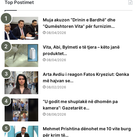
Top Postimet
Muja akuzon “Drinin e Bardhë” dhe
“Qumështoren Vita” për furnizim…
08/04/2026
Vita, Abi, Bylmeti e të tjera – këto janë
produktet…
08/04/2026
Arta Avdiu i reagon Fatos Kryeziut: Qenka
më hajvan se…
08/02/2026
“U godit me shuplakë në dhomën pa
kamera”: Gazetarët e…
08/06/2026
Mehmet Prishtina dënohet me 10 vite burg
për krim të…