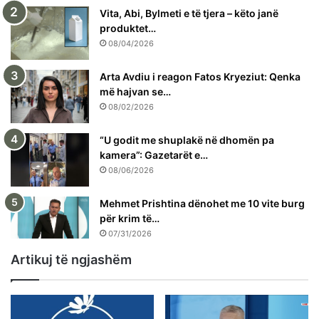
Vita, Abi, Bylmeti e të tjera – këto janë
produktet…
08/04/2026
Arta Avdiu i reagon Fatos Kryeziut: Qenka
më hajvan se…
08/02/2026
“U godit me shuplakë në dhomën pa
kamera”: Gazetarët e…
08/06/2026
Mehmet Prishtina dënohet me 10 vite burg
për krim të…
07/31/2026
Artikuj të ngjashëm