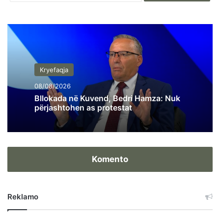
Kryefaqja
08/08/2026
Bllokada në Kuvend, Bedri Hamza: Nuk
përjashtohen as protestat
Komento
Reklamo