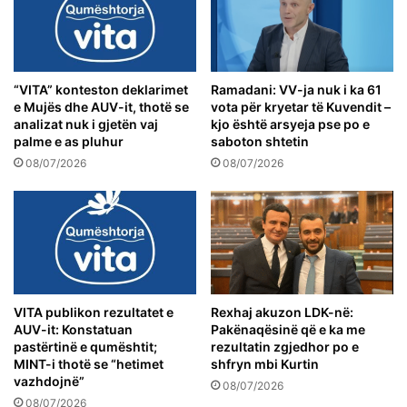
“VITA” konteston deklarimet
Ramadani: VV-ja nuk i ka 61
e Mujës dhe AUV-it, thotë se
vota për kryetar të Kuvendit –
analizat nuk i gjetën vaj
kjo është arsyeja pse po e
palme e as pluhur
saboton shtetin
08/07/2026
08/07/2026
VITA publikon rezultatet e
Rexhaj akuzon LDK-në:
AUV-it: Konstatuan
Pakënaqësinë që e ka me
pastërtinë e qumështit;
rezultatin zgjedhor po e
MINT-i thotë se “hetimet
shfryn mbi Kurtin
vazhdojnë”
08/07/2026
08/07/2026