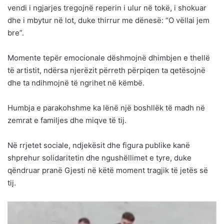
vendi i ngjarjes tregojnë reperin i ulur në tokë, i shokuar
dhe i mbytur në lot, duke thirrur me dënesë: “O vëllai jem
bre”.
Momente tepër emocionale dëshmojnë dhimbjen e thellë
të artistit, ndërsa njerëzit përreth përpiqen ta qetësojnë
dhe ta ndihmojnë të ngrihet në këmbë.
Humbja e parakohshme ka lënë një boshllëk të madh në
zemrat e familjes dhe miqve të tij.
Në rrjetet sociale, ndjekësit dhe figura publike kanë
shprehur solidaritetin dhe ngushëllimet e tyre, duke
qëndruar pranë Gjesti në këtë moment tragjik të jetës së
tij.