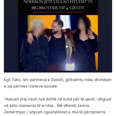
Egli Tako, ish-partnerja e Gjestit, gjithashtu ndau dhimbjen
e saj përmes rrjeteve sociale.
“
Askush prej nesh nuk është në kohë për të qenë i dëgjuar
në këto momente të errëta… Më dhemb zemra.
Zemërthyer, i shpreh ngushëllimet e mia të përzemërta