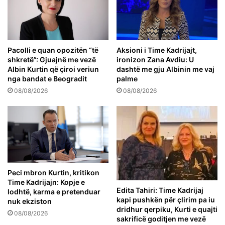
Pacolli e quan opozitën “të
Aksioni i Time Kadrijajt,
shkretë”: Gjuajnë me vezë
ironizon Zana Avdiu: U
Albin Kurtin që çiroi veriun
dashtë me gju Albinin me vaj
nga bandat e Beogradit
palme
08/08/2026
08/08/2026
Peci mbron Kurtin, kritikon
Time Kadrijajn: Kopje e
Edita Tahiri: Time Kadrijaj
lodhtë, karma e pretenduar
kapi pushkën për çlirim pa iu
nuk ekziston
dridhur qerpiku, Kurti e quajti
08/08/2026
sakrificë goditjen me vezë