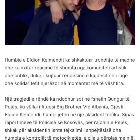
Humbja e Eldion Kelmendit ka shkaktuar tronditje të madhe
dhe ka nxitur reagime të shumta nga komuniteti artistik
dhe publik, duke rikujtuar rëndësinë e kujdesit në rrugë
dhe solidaritetit njerëzor në momentet më të vështira.
Një tragjedi e rëndë ka ndodhur sot në fshatin Qungur të
Pejës, ku vëllai i fituesi Big Brother Vip Albania, Gjesti,
Eldion Kelmendi, humbi jetën në një aksident trafiku. Sipas
raportimeve të Policisë së Kosovës, për rajonin e Pejës,
shkak për aksidentin ishte tejkalimi i shpejtësisë dhe
humbja e kontrollit të motoçikletës, e cila u përplas me një