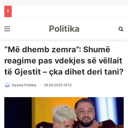
Politika
Menu
Kë
“Më dhemb zemra”: Shumë
reagime pas vdekjes së vëllait
të Gjestit – çka dihet deri tani?
Gazeta Politika
26.09.2025 19:13