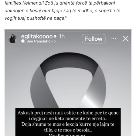
familjes Kelmendi! Zoti ju dhëntë forcë ta përballoni
dhimbjen e kësaj humbjeje kaq të madhe, e shpirti i të
voglit tuaj pushoftë në paqe!
”