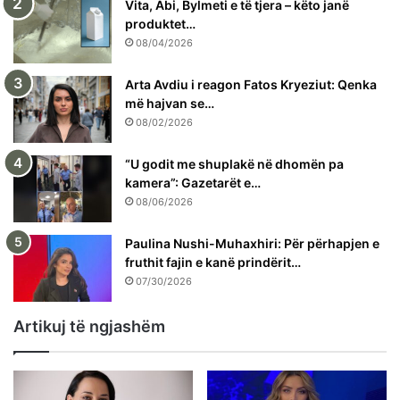
Vita, Abi, Bylmeti e të tjera – këto janë
produktet…
08/04/2026
Arta Avdiu i reagon Fatos Kryeziut: Qenka
më hajvan se…
08/02/2026
“U godit me shuplakë në dhomën pa
kamera”: Gazetarët e…
08/06/2026
Paulina Nushi-Muhaxhiri: Për përhapjen e
fruthit fajin e kanë prindërit…
07/30/2026
Artikuj të ngjashëm