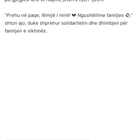
“
Prehu në paqe, fëmijë i mirë!
💔
Ngushëllime familjes
🥀
,
”
shton ajo, duke shprehur solidaritetin dhe dhimbjen për
familjen e viktimës.