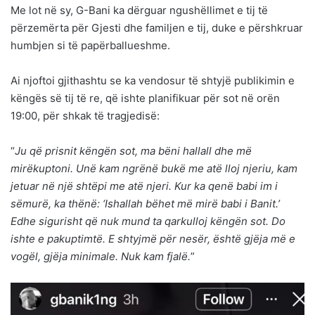
Me lot në sy, G-Bani ka dërguar ngushëllimet e tij të
përzemërta për Gjesti dhe familjen e tij, duke e përshkruar
humbjen si të papërballueshme.
Ai njoftoi gjithashtu se ka vendosur të shtyjë publikimin e
këngës së tij të re, që ishte planifikuar për sot në orën
19:00, për shkak të tragjedisë:
“
Ju që prisnit këngën sot, ma bëni hallall dhe më
mirëkuptoni. Unë kam ngrënë bukë me atë lloj njeriu, kam
jetuar në një shtëpi me atë njeri. Kur ka qenë babi im i
sëmurë, ka thënë: ‘Ishallah bëhet më mirë babi i Banit.’
Edhe sigurisht që nuk mund ta qarkulloj këngën sot. Do
ishte e pakuptimtë. E shtyjmë për nesër, është gjëja më e
vogël, gjëja minimale. Nuk kam fjalë.
”