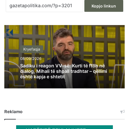
Kopjo linkun
Kryefaqja
08/09/2026
Sadiku i reagon VV-së: Kurti të fton në
dialog, Mihali të shpall tradhtar – qëllimi
është kapja e shtetit
Reklamo