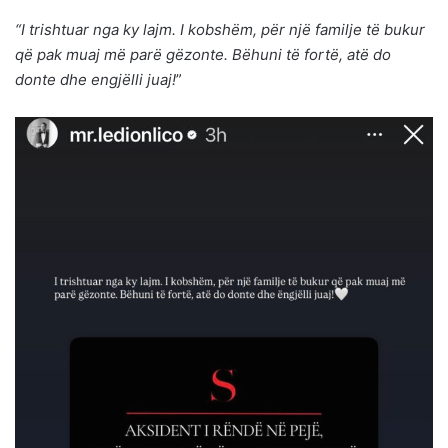
“I trishtuar nga ky lajm. I kobshëm, për një familje të bukur
që pak muaj më parë gëzonte. Bëhuni të fortë, atë do
donte dhe engjëlli juaj!
”