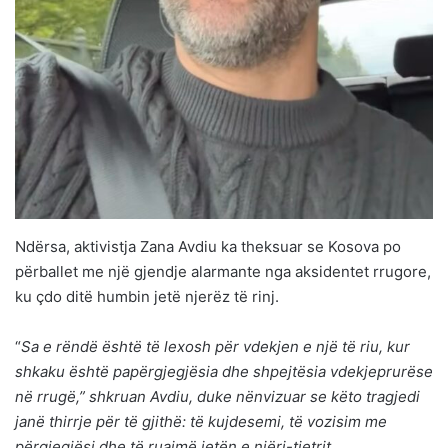
Ndërsa, aktivistja Zana Avdiu ka theksuar se Kosova po
përballet me një gjendje alarmante nga aksidentet rrugore,
ku çdo ditë humbin jetë njerëz të rinj.
“
Sa e rëndë është të lexosh për vdekjen e një të riu, kur
shkaku është papërgjegjësia dhe shpejtësia vdekjeprurëse
në rrugë,” shkruan Avdiu, duke nënvizuar se këto tragjedi
janë thirrje për të gjithë: të kujdesemi, të vozisim me
përgjegjësi dhe të ruajmë jetën e njëri-tjetrit.