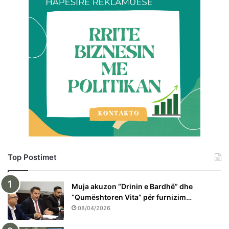
Top Postimet
Muja akuzon “Drinin e Bardhë” dhe
“Qumështoren Vita” për furnizim…
08/04/2026