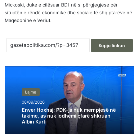
Mickoski, duke e cilësuar BDI-në si përgjegjëse për
situatën e rëndë ekonomike dhe sociale të shqiptarëve në
Maqedoninë e Veriut.
Kopjo linkun
Lajme
08/09/2026
Enver Hoxhaj: PDK-ja nuk merr pjesë në
takime, as nuk lodhemi çfarë shkruan
Albin Kurti