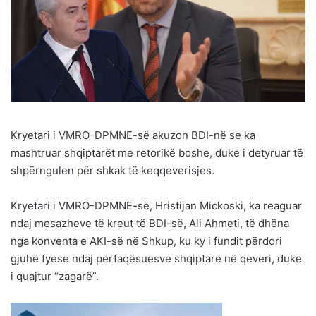
Kryetari i VMRO-DPMNE-së akuzon BDI-në se ka
mashtruar shqiptarët me retorikë boshe, duke i detyruar të
shpërngulen për shkak të keqqeverisjes.
Kryetari i VMRO-DPMNE-së, Hristijan Mickoski, ka reaguar
ndaj mesazheve të kreut të BDI-së, Ali Ahmeti, të dhëna
nga konventa e AKI-së në Shkup, ku ky i fundit përdori
gjuhë fyese ndaj përfaqësuesve shqiptarë në qeveri, duke
i quajtur “zagarë”.