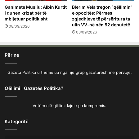
Ganimete Musliu: Albin Kurtit
Blerim Vela tregon “qëllimin”
i duhen krizat për të
e opozitës: Përmes
mbijetuar politikisht
zgjedhjeve të përsëritura ta
ulin VV-në nën 52 deputetë
08/09/2026
08/09/2026
Për ne
Gazeta Politika u themelua nga një grup gazetarësh me përvojë.
Qëllimi i Gazetës Politika?
Vetëm një qëllim: lajme pa kompromis.
Kategoritë