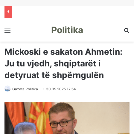
Politika
Menu
Kë
Mickoski e sakaton Ahmetin:
Ju tu vjedh, shqiptarët i
detyruat të shpërngulën
Gazeta Politika
30.09.2025 17:54