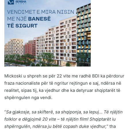
Mickoski u shpreh se për 22 vite me radhë BDI ka përdorur
fraza nacionaliste për të ngritur rejtingun e saj, ndërsa në
realitet, sipas tij, ka vjedhur dhe ka detyruar shqiptarët të
shpërngulen nga vendi.
“
Sa gjakosje, sa skifterë, sa shqiponja, sa lepuj… Të njëjtin
folklor e dëgjojmë 20 vite – të njëjtin film! Shqiptarët iu
shpërngulën, ndërsa ju bëtë copash duke vjedhur,
” tha