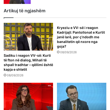
Artikuj të ngjashëm
Kryeziu e VV-së i reagon
Kadrijajt: Pantollonat e Kurtit
janë larë, por ç’ndodh me
banalitetin që nxore nga
goja?
08/09/2026
Sadiku i reagon VV-së: Kurti
të fton në dialog, Mihali të
shpall tradhtar – qëllimi është
kapja e shtetit
08/09/2026