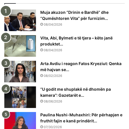
Muja akuzon “Drinin e Bardhë” dhe
“Qumështoren Vita” për furnizim…
08/04/2026
Vita, Abi, Bylmeti e të tjera – këto janë
produktet…
08/04/2026
Arta Avdiu i reagon Fatos Kryeziut: Qenka
më hajvan se…
08/02/2026
“U godit me shuplakë në dhomën pa
kamera”: Gazetarët e…
08/06/2026
Paulina Nushi-Muhaxhiri: Për përhapjen e
fruthit fajin e kanë prindërit…
07/30/2026