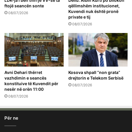
LDK-ja i bën thirrje VV-së ta
Deliu: Albin Kurti po bllokon
ftojë seancën sonte
qëllimshëm institucionet,
Kuvendi nuk është pronë
08/07/2026
private e tij
08/07/2026
Avni Dehari thërret
Kosova shpall “non grata”
vazhdimin e seancës
drejtorin e Telekom Serbisë
konstituive të Kuvendit për
08/07/2026
nesër në orën 11:00
08/07/2026
Për ne