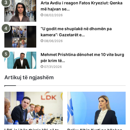
Arta Avdiu i reagon Fatos Kryeziut: Qenka
më hajvan se…
08/02/2026
“U godit me shuplakë në dhomën pa
kamera”: Gazetarët e…
08/06/2026
Mehmet Prishtina dënohet me 10 vite burg
për krim të…
07/31/2026
Artikuj të ngjashëm