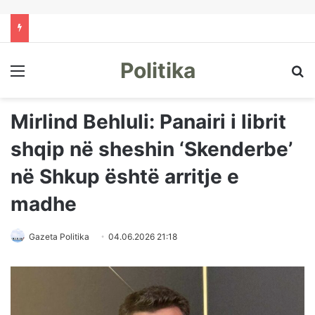
Politika
Menu
Kë
Mirlind Behluli: Panairi i librit
shqip në sheshin ‘Skenderbe’
në Shkup është arritje e
madhe
Gazeta Politika
04.06.2026 21:18