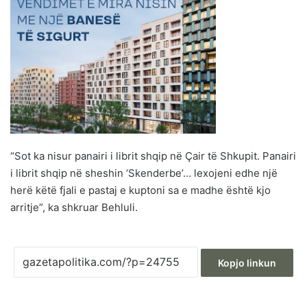
“Sot ka nisur panairi i librit shqip në Çair të Shkupit. Panairi
i librit shqip në sheshin ‘Skenderbe’… lexojeni edhe një
herë këtë fjali e pastaj e kuptoni sa e madhe është kjo
arritje”, ka shkruar Behluli.
Kopjo linkun