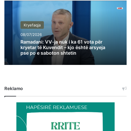
Kryefaqja
08/07/2026
Ramadani: VV-ja nuk i ka 61 vota për
kryetar të Kuvendit – kjo është arsyeja
pse po e saboton shtetin
Reklamo