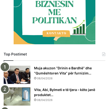
Top Postimet
Muja akuzon “Drinin e Bardhë” dhe
“Qumështoren Vita” për furnizim…
08/04/2026
Vita, Abi, Bylmeti e të tjera – këto janë
produktet…
08/04/2026