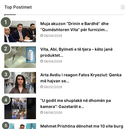
Top Postimet
Muja akuzon “Drinin e Bardhë” dhe
“Qumështoren Vita” për furnizim…
08/04/2026
Vita, Abi, Bylmeti e të tjera – këto janë
produktet…
08/04/2026
Arta Avdiu i reagon Fatos Kryeziut: Qenka
më hajvan se…
08/02/2026
“U godit me shuplakë në dhomën pa
kamera”: Gazetarët e…
08/06/2026
Mehmet Prishtina dënohet me 10 vite burg