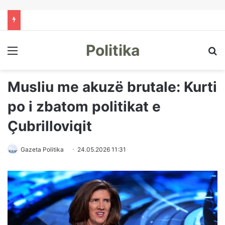
Politika
Menu
Kë
Musliu me akuzë brutale: Kurti
po i zbatom politikat e
Çubrilloviqit
Gazeta Politika
24.05.2026 11:31