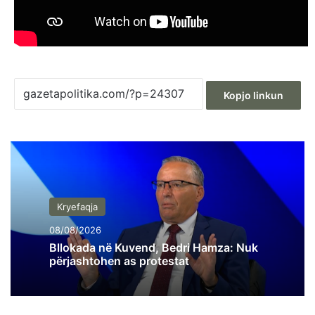
Kopjo linkun
Kryefaqja
08/08/2026
Bllokada në Kuvend, Bedri Hamza: Nuk
përjashtohen as protestat