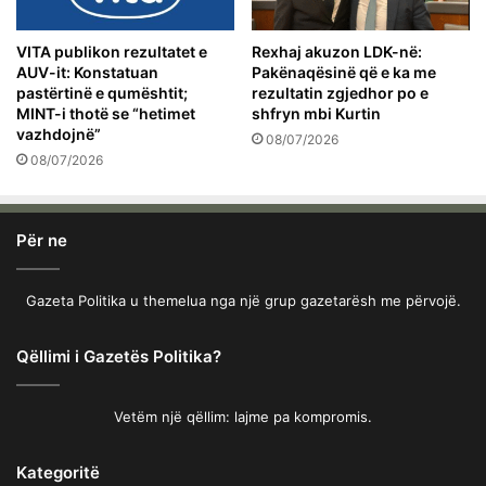
VITA publikon rezultatet e
Rexhaj akuzon LDK-në:
AUV-it: Konstatuan
Pakënaqësinë që e ka me
pastërtinë e qumështit;
rezultatin zgjedhor po e
MINT-i thotë se “hetimet
shfryn mbi Kurtin
vazhdojnë”
08/07/2026
08/07/2026
Për ne
Gazeta Politika u themelua nga një grup gazetarësh me përvojë.
Qëllimi i Gazetës Politika?
Vetëm një qëllim: lajme pa kompromis.
Kategoritë