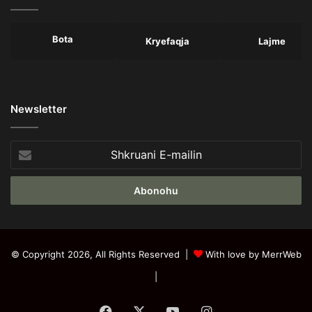
Bota
Kryefaqja
Lajme
Newsletter
Shkruani
E-
mailin
© Copyright 2026, All Rights Reserved |
With love by MerrWeb
|
Facebook
X
YouTube
Instagram