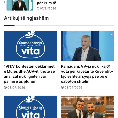
për krim të…
07/31/2026
Artikuj të ngjashëm
“VITA” konteston deklarimet
Ramadani: VV-ja nuk i ka 61
e Mujës dhe AUV-it, thotë se
vota për kryetar të Kuvendit –
analizat nuk i gjetën vaj
kjo është arsyeja pse po e
palme e as pluhur
saboton shtetin
08/07/2026
08/07/2026