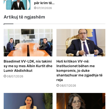
për krim të…
07/31/2026
Artikuj të ngjashëm
Bisedimet VV-LDK, nis takimi
Hoti kritikon VV-në:
sy me sy mes Albin Kurtit dhe
Institucionet bëhen me
Lumir Abdixhikut
kompromis, jo duke
shantazhuar me zgjedhje të
08/07/2026
reja
08/07/2026