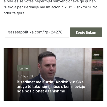
e blerjes së votës nëpërmjet subvencioneve që quhen
“Pakoja për Përballje me Inflacionin 2.0”” – shkroi Surroi,
ndër të tjera.
Kopjo linkun
Lajme
08/07/2026
Bisedimet me Kurtin, Abdixhiku: S’ka
arsye të takohemi, nëse s’kemi lëvizje
nga pozicionet e tanishme