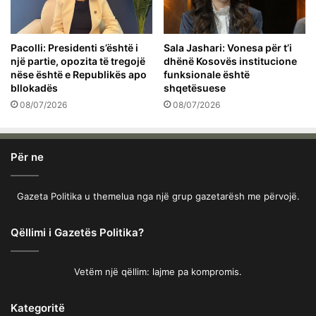
Pacolli: Presidenti s’është i
Sala Jashari: Vonesa për t’i
një partie, opozita të tregojë
dhënë Kosovës institucione
nëse është e Republikës apo
funksionale është
bllokadës
shqetësuese
08/07/2026
08/07/2026
Për ne
Gazeta Politika u themelua nga një grup gazetarësh me përvojë.
Qëllimi i Gazetës Politika?
Vetëm një qëllim: lajme pa kompromis.
Kategoritë