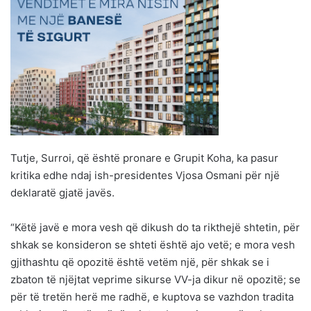
Tutje, Surroi, që është pronare e Grupit Koha, ka pasur
kritika edhe ndaj ish-presidentes Vjosa Osmani për një
deklaratë gjatë javës.
“Këtë javë e mora vesh që dikush do ta rikthejë shtetin, për
shkak se konsideron se shteti është ajo vetë; e mora vesh
gjithashtu që opozitë është vetëm një, për shkak se i
zbaton të njëjtat veprime sikurse VV-ja dikur në opozitë; se
për të tretën herë me radhë, e kuptova se vazhdon tradita