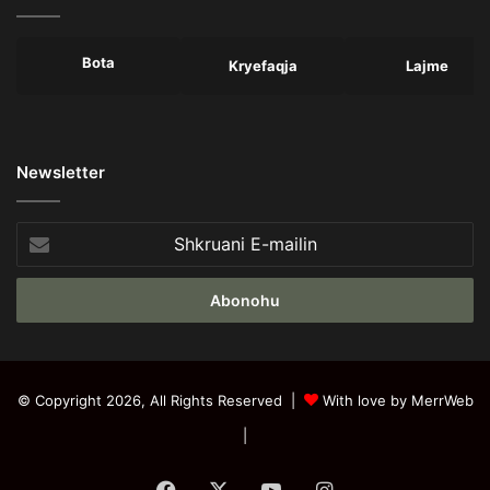
Bota
Kryefaqja
Lajme
Newsletter
Shkruani
E-
mailin
© Copyright 2026, All Rights Reserved |
With love by MerrWeb
|
Facebook
X
YouTube
Instagram