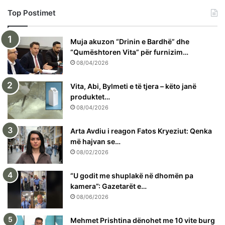
Top Postimet
Muja akuzon “Drinin e Bardhë” dhe
“Qumështoren Vita” për furnizim…
08/04/2026
Vita, Abi, Bylmeti e të tjera – këto janë
produktet…
08/04/2026
Arta Avdiu i reagon Fatos Kryeziut: Qenka
më hajvan se…
08/02/2026
“U godit me shuplakë në dhomën pa
kamera”: Gazetarët e…
08/06/2026
Mehmet Prishtina dënohet me 10 vite burg