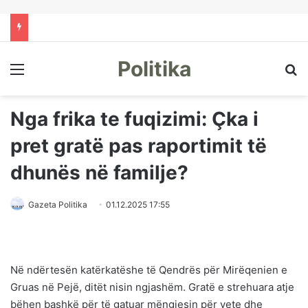
Politika
Menu
Kë
Nga frika te fuqizimi: Çka i
pret gratë pas raportimit të
dhunës në familje?
Gazeta Politika
01.12.2025 17:55
Në ndërtesën katërkatëshe të Qendrës për Mirëqenien e
Gruas në Pejë, ditët nisin ngjashëm. Gratë e strehuara atje
bëhen bashkë për të gatuar mëngjesin për vete dhe