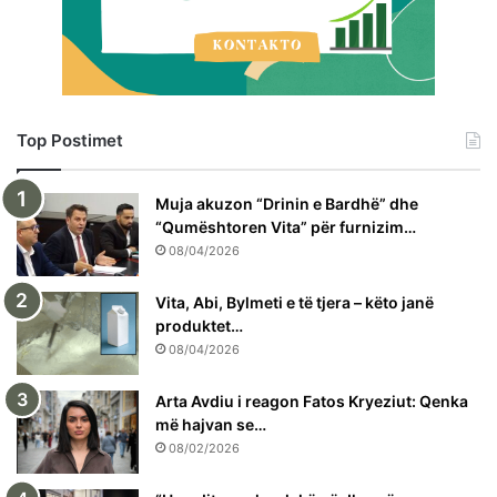
Top Postimet
Muja akuzon “Drinin e Bardhë” dhe
“Qumështoren Vita” për furnizim…
08/04/2026
Vita, Abi, Bylmeti e të tjera – këto janë
produktet…
08/04/2026
Arta Avdiu i reagon Fatos Kryeziut: Qenka
më hajvan se…
08/02/2026