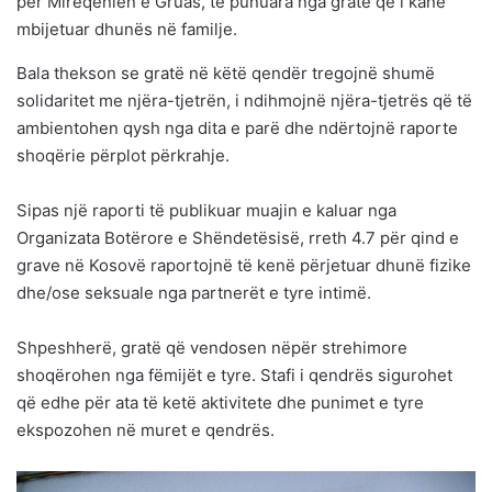
për Mirëqenien e Gruas, të punuara nga gratë që i kanë
mbijetuar dhunës në familje.
Bala thekson se gratë në këtë qendër tregojnë shumë
solidaritet me njëra-tjetrën, i ndihmojnë njëra-tjetrës që të
ambientohen qysh nga dita e parë dhe ndërtojnë raporte
shoqërie përplot përkrahje.
Sipas një raporti të publikuar muajin e kaluar nga
Organizata Botërore e Shëndetësisë, rreth 4.7 për qind e
grave në Kosovë raportojnë të kenë përjetuar dhunë fizike
dhe/ose seksuale nga partnerët e tyre intimë.
Shpeshherë, gratë që vendosen nëpër strehimore
shoqërohen nga fëmijët e tyre. Stafi i qendrës sigurohet
që edhe për ata të ketë aktivitete dhe punimet e tyre
ekspozohen në muret e qendrës.