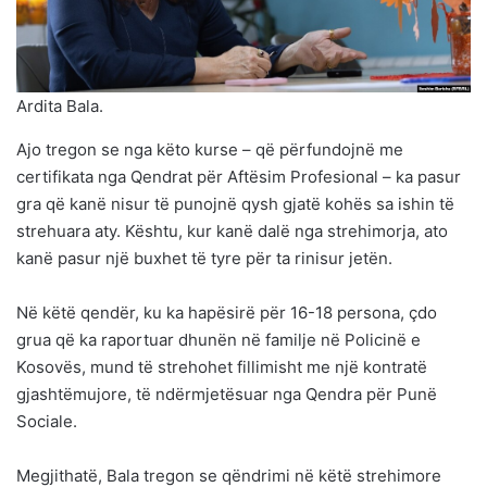
Ardita Bala.
Ajo tregon se nga këto kurse – që përfundojnë me
certifikata nga Qendrat për Aftësim Profesional – ka pasur
gra që kanë nisur të punojnë qysh gjatë kohës sa ishin të
strehuara aty. Kështu, kur kanë dalë nga strehimorja, ato
kanë pasur një buxhet të tyre për ta rinisur jetën.
Në këtë qendër, ku ka hapësirë për 16-18 persona, çdo
grua që ka raportuar dhunën në familje në Policinë e
Kosovës, mund të strehohet fillimisht me një kontratë
gjashtëmujore, të ndërmjetësuar nga Qendra për Punë
Sociale.
Megjithatë, Bala tregon se qëndrimi në këtë strehimore