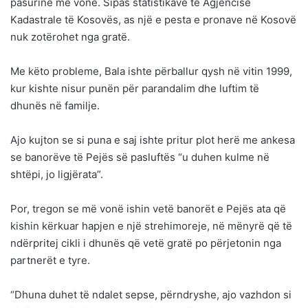
pasurinë më vonë. Sipas statistikave të Agjencisë
Kadastrale të Kosovës, as një e pesta e pronave në Kosovë
nuk zotërohet nga gratë.
Me këto probleme, Bala ishte përballur qysh në vitin 1999,
kur kishte nisur punën për parandalim dhe luftim të
dhunës në familje.
Ajo kujton se si puna e saj ishte pritur plot herë me ankesa
se banorëve të Pejës së pasluftës “u duhen kulme në
shtëpi, jo ligjërata”.
Por, tregon se më vonë ishin vetë banorët e Pejës ata që
kishin kërkuar hapjen e një strehimoreje, në mënyrë që të
ndërpritej cikli i dhunës që vetë gratë po përjetonin nga
partnerët e tyre.
“Dhuna duhet të ndalet sepse, përndryshe, ajo vazhdon si