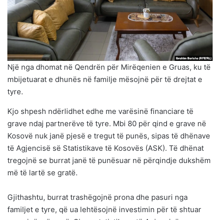
Një nga dhomat në Qendrën për Mirëqenien e Gruas, ku të
mbijetuarat e dhunës në familje mësojnë për të drejtat e
tyre.
Kjo shpesh ndërlidhet edhe me varësinë financiare të
grave ndaj partnerëve të tyre. Mbi 80 për qind e grave në
Kosovë nuk janë pjesë e tregut të punës, sipas të dhënave
të Agjencisë së Statistikave të Kosovës (ASK). Të dhënat
tregojnë se burrat janë të punësuar në përqindje dukshëm
më të lartë se gratë.
Gjithashtu, burrat trashëgojnë prona dhe pasuri nga
familjet e tyre, që ua lehtësojnë investimin për të shtuar