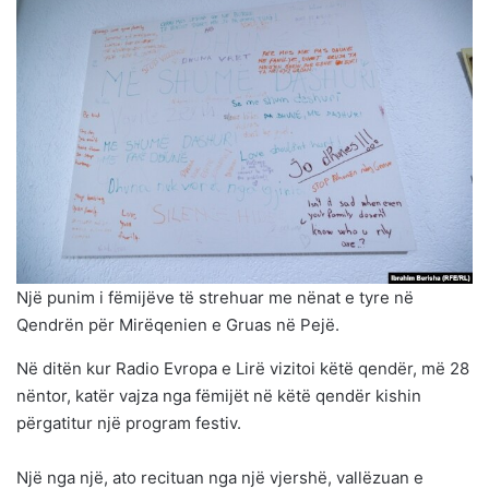
Një punim i fëmijëve të strehuar me nënat e tyre në
Qendrën për Mirëqenien e Gruas në Pejë.
Në ditën kur Radio Evropa e Lirë vizitoi këtë qendër, më 28
nëntor, katër vajza nga fëmijët në këtë qendër kishin
përgatitur një program festiv.
Një nga një, ato recituan nga një vjershë, vallëzuan e