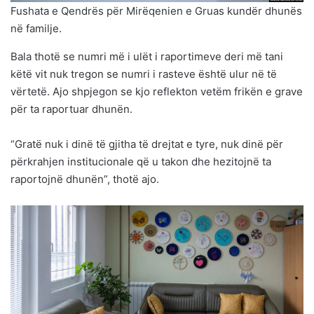
Fushata e Qendrës për Mirëqenien e Gruas kundër dhunës
në familje.
Bala thotë se numri më i ulët i raportimeve deri më tani
këtë vit nuk tregon se numri i rasteve është ulur në të
vërtetë. Ajo shpjegon se kjo reflekton vetëm frikën e grave
për ta raportuar dhunën.
“Gratë nuk i dinë të gjitha të drejtat e tyre, nuk dinë për
përkrahjen institucionale që u takon dhe hezitojnë ta
raportojnë dhunën”, thotë ajo.