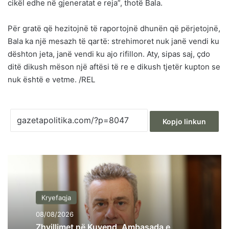
cikël edhe në gjeneratat e reja”, thotë Bala.
Për gratë që hezitojnë të raportojnë dhunën që përjetojnë,
Bala ka një mesazh të qartë: strehimoret nuk janë vendi ku
dështon jeta, janë vendi ku ajo rifillon. Aty, sipas saj, çdo
ditë dikush mëson një aftësi të re e dikush tjetër kupton se
nuk është e vetme. /REL
Kopjo linkun
Kryefaqja
08/08/2026
Zhvillimet në Kuvend, Ambasada e