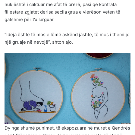
nuk është i caktuar me afat të prerë, pasi që kontrata
fillestare zgjatet derisa secila grua e vlerëson veten të
gatshme për t’u larguar.
“Ideja është të mos e lëmë askënd jashtë, të mos i themi jo
një gruaje në nevojë”, shton ajo.
Dy nga shumë punimet, të ekspozuara në muret e Qendrës