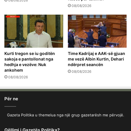
08/08/2026
08/08/2026
Kurti tregon se iu goditën
Time Kadrijaj e AAK-së gjuan
sakoja e pantollonat nga
me vezë Albin Kurtin, Dehari
hedhja e vezëve: Nuk
ndërpret seancën
ankohem
08/08/2026
08/08/2026
Për ne
Gazeta Politika u themelua nga një grup gazetarësh me përvojë.
Qëllimi i Gazetës Politika?