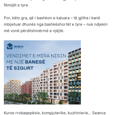
fëmijët e tyre.
Por, këto gra, që i bashkon e kaluara – të gjitha i kanë
mbijetuar dhunës nga bashkëshortët e tyre – nuk ndjekin
më vonë përditshmërinë e njëjtë.
Kurse rrobaqepësie, kompjuterike, kuzhinierie… Seanca