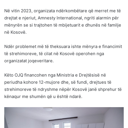
Në vitin 2023, organizata ndërkombëtare që merret me të
drejtat e njeriut, Amnesty International, ngriti alarmin për
mënyrën se si trajtohen të mbijetuarit e dhunës në familje
në Kosovë.
Ndër problemet më të theksuara ishte mënyra e financimit
të strehimoreve, të cilat në Kosovë operohen nga
organizatat joqeveritare.
Këto OJQ financohen nga Ministria e Drejtësisë në
periudha kohore 12-mujore dhe, së fundi, drejtues të
strehimoreve të ndryshme nëpër Kosovë janë shprehur të
kënaqur me shumën që u është ndarë.