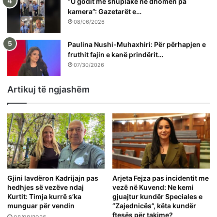
“U godit me shuplakë në dhomën pa
kamera”: Gazetarët e…
08/06/2026
Paulina Nushi-Muhaxhiri: Për përhapjen e
fruthit fajin e kanë prindërit…
07/30/2026
Artikuj të ngjashëm
Gjini lavdëron Kadrijajn pas
Arjeta Fejza pas incidentit me
hedhjes së vezëve ndaj
vezë në Kuvend: Ne kemi
Kurtit: Timja kurrë s’ka
gjuajtur kundër Speciales e
munguar për vendin
“Zajednicës”, këta kundër
ftesës për takime?