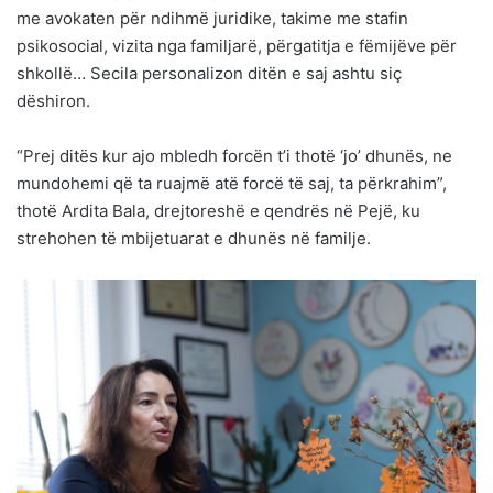
me avokaten për ndihmë juridike, takime me stafin
psikosocial, vizita nga familjarë, përgatitja e fëmijëve për
shkollë… Secila personalizon ditën e saj ashtu siç
dëshiron.
“Prej ditës kur ajo mbledh forcën t’i thotë ‘jo’ dhunës, ne
mundohemi që ta ruajmë atë forcë të saj, ta përkrahim”,
thotë Ardita Bala, drejtoreshë e qendrës në Pejë, ku
strehohen të mbijetuarat e dhunës në familje.