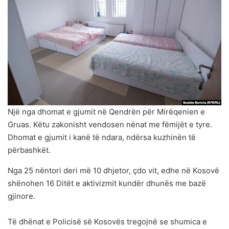
Një nga dhomat e gjumit në Qendrën për Mirëqenien e
Gruas. Këtu zakonisht vendosen nënat me fëmijët e tyre.
Dhomat e gjumit i kanë të ndara, ndërsa kuzhinën të
përbashkët.
Nga 25 nëntori deri më 10 dhjetor, çdo vit, edhe në Kosovë
shënohen 16 Ditët e aktivizmit kundër dhunës me bazë
gjinore.
Të dhënat e Policisë së Kosovës tregojnë se shumica e