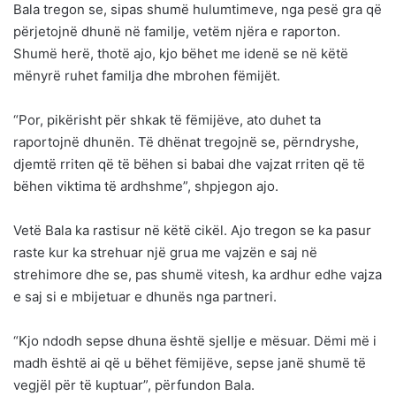
Bala tregon se, sipas shumë hulumtimeve, nga pesë gra që
përjetojnë dhunë në familje, vetëm njëra e raporton.
Shumë herë, thotë ajo, kjo bëhet me idenë se në këtë
mënyrë ruhet familja dhe mbrohen fëmijët.
“Por, pikërisht për shkak të fëmijëve, ato duhet ta
raportojnë dhunën. Të dhënat tregojnë se, përndryshe,
djemtë rriten që të bëhen si babai dhe vajzat rriten që të
bëhen viktima të ardhshme”, shpjegon ajo.
Vetë Bala ka rastisur në këtë cikël. Ajo tregon se ka pasur
raste kur ka strehuar një grua me vajzën e saj në
strehimore dhe se, pas shumë vitesh, ka ardhur edhe vajza
e saj si e mbijetuar e dhunës nga partneri.
“Kjo ndodh sepse dhuna është sjellje e mësuar. Dëmi më i
madh është ai që u bëhet fëmijëve, sepse janë shumë të
vegjël për të kuptuar”, përfundon Bala.