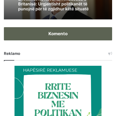
Britanisë: Urgjentisht politikanët të
punojnë për të zgjidhur këtë situatë
Komento
Reklamo