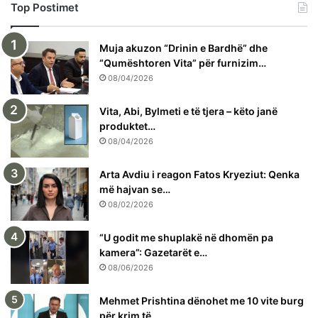
Top Postimet
Muja akuzon “Drinin e Bardhë” dhe
“Qumështoren Vita” për furnizim…
08/04/2026
Vita, Abi, Bylmeti e të tjera – këto janë
produktet…
08/04/2026
Arta Avdiu i reagon Fatos Kryeziut: Qenka
më hajvan se…
08/02/2026
“U godit me shuplakë në dhomën pa
kamera”: Gazetarët e…
08/06/2026
Mehmet Prishtina dënohet me 10 vite burg
për krim të…