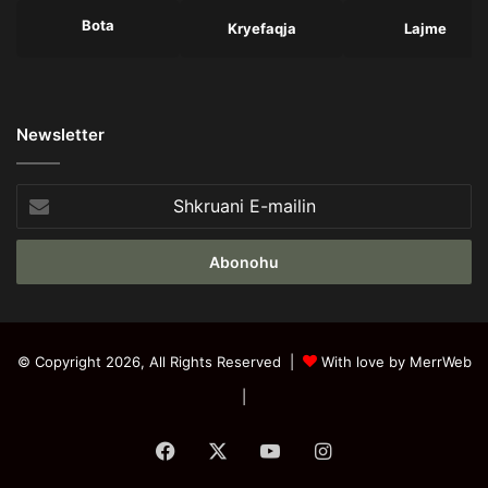
Bota
Kryefaqja
Lajme
Newsletter
Shkruani
E-
mailin
© Copyright 2026, All Rights Reserved |
With love by MerrWeb
|
Facebook
X
YouTube
Instagram