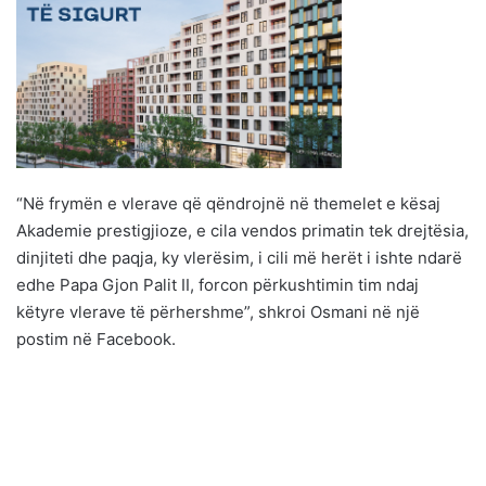
“Në frymën e vlerave që qëndrojnë në themelet e kësaj
Akademie prestigjioze, e cila vendos primatin tek drejtësia,
dinjiteti dhe paqja, ky vlerësim, i cili më herët i ishte ndarë
edhe Papa Gjon Palit II, forcon përkushtimin tim ndaj
këtyre vlerave të përhershme”, shkroi Osmani në një
postim në Facebook.