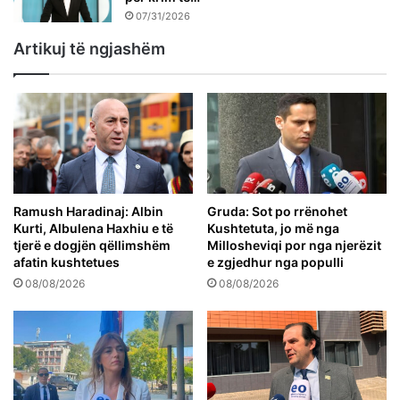
07/31/2026
Artikuj të ngjashëm
Ramush Haradinaj: Albin
Gruda: Sot po rrënohet
Kurti, Albulena Haxhiu e të
Kushtetuta, jo më nga
tjerë e dogjën qëllimshëm
Millosheviqi por nga njerëzit
afatin kushtetues
e zgjedhur nga populli
08/08/2026
08/08/2026