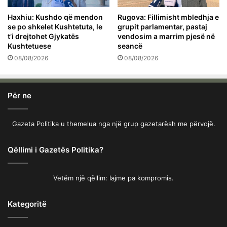
Haxhiu: Kushdo që mendon
Rugova: Fillimisht mbledhja e
se po shkelet Kushtetuta, le
grupit parlamentar, pastaj
t’i drejtohet Gjykatës
vendosim a marrim pjesë në
Kushtetuese
seancë
08/08/2026
08/08/2026
Për ne
Gazeta Politika u themelua nga një grup gazetarësh me përvojë.
Qëllimi i Gazetës Politika?
Vetëm një qëllim: lajme pa kompromis.
Kategoritë