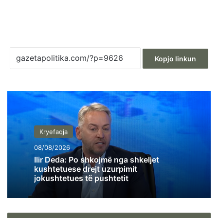
Kopjo linkun
Kryefaqja
08/08/2026
Ilir Deda: Po shkojmë nga shkeljet
kushtetuese drejt uzurpimit
jokushtetues të pushtetit