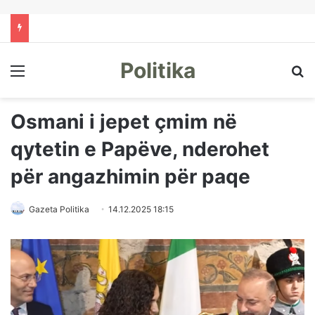
Politika
Menu
Kë
Osmani i jepet çmim në
qytetin e Papëve, nderohet
për angazhimin për paqe
Gazeta Politika
14.12.2025 18:15