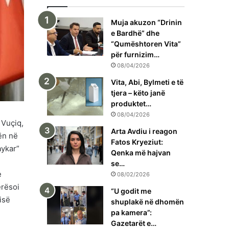
Muja akuzon “Drinin
e Bardhë” dhe
“Qumështoren Vita”
për furnizim…
08/04/2026
Vita, Abi, Bylmeti e të
tjera – këto janë
produktet…
08/04/2026
 Vuçiq,
Arta Avdiu i reagon
rën në
Fatos Kryeziut:
aykar”
Qenka më hajvan
se…
e
08/02/2026
erësoi
“U godit me
isë
shuplakë në dhomën
pa kamera”:
Gazetarët e…