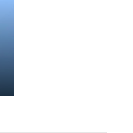
n
n
e: