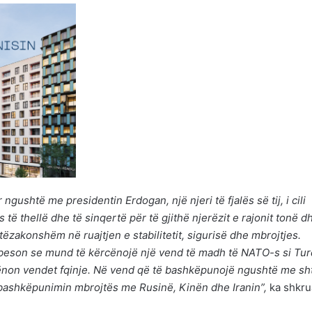
gushtë me presidentin Erdogan, një njeri të fjalës së tij, i cili
 të thellë dhe të sinqertë për të gjithë njerëzit e rajonit tonë d
tëzakonshëm në ruajtjen e stabilitetit, sigurisë dhe mbrojtjes.
beson se mund të kërcënojë një vend të madh të NATO-s si Tur
cënon vendet fqinje. Në vend që të bashkëpunojë ngushtë me sh
 bashkëpunimin mbrojtës me Rusinë, Kinën dhe Iranin”,
ka shkru