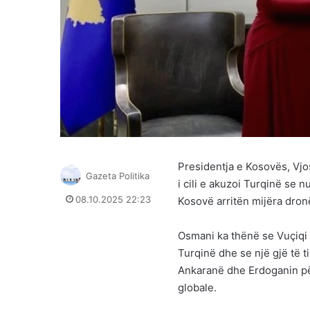
Presidentja e Kosovës, Vjo
Gazeta Politika
i cili e akuzoi Turqinë se 
08.10.2025 22:23
Kosovë arritën mijëra dro
Osmani ka thënë se Vuçiqi
Turqinë dhe se një gjë të t
Ankaranë dhe Erdoganin për
globale.