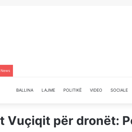
g News
BALLINA
LAJME
POLITIKË
VIDEO
SOCIALE
et Vuçiqit për dronët: