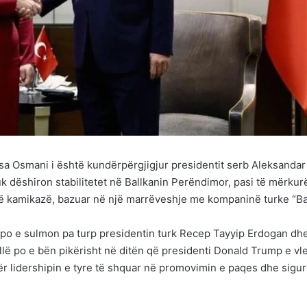
sa Osmani i është kundërpërgjigjur presidentit serb Aleksandar
nuk dëshiron stabilitetet në Ballkanin Perëndimor, pasi të mërku
në kamikazë, bazuar në një marrëveshje me kompaninë turke “B
 po e sulmon pa turp presidentin turk Recep Tayyip Erdogan dh
illë po e bën pikërisht në ditën që presidenti Donald Trump e vl
 lidershipin e tyre të shquar në promovimin e paqes dhe sigur