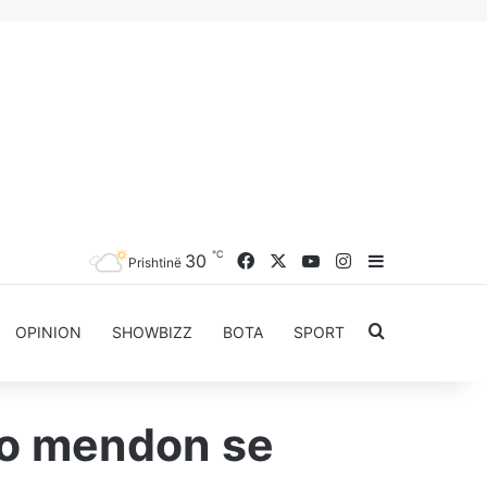
℃
Facebook
X
YouTube
Instagram
30
Sidebar
Prishtinë
Kërkoni për..
OPINION
SHOWBIZZ
BOTA
SPORT
 Po mendon se