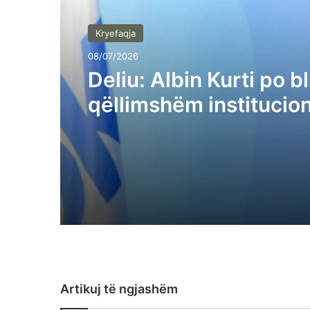
Kryefaqja
08/07/2026
Deliu: Albin Kurti po b
qëllimshëm institucion
Kuvendi nuk është pro
e tij
Artikuj të ngjashëm