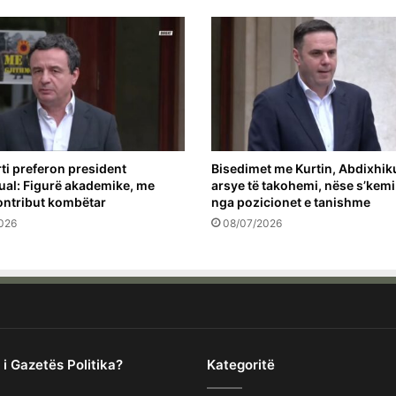
rti preferon president
Bisedimet me Kurtin, Abdixhiku
al: Figurë akademike, me
arsye të takohemi, nëse s’kemi 
kontribut kombëtar
nga pozicionet e tanishme
026
08/07/2026
 i Gazetës Politika?
Kategoritë