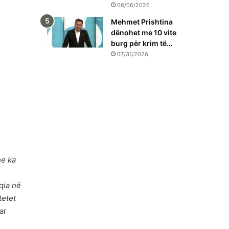
08/06/2026
Mehmet Prishtina
dënohet me 10 vite
burg për krim të…
07/31/2026
he ka
qia në
tetet
ar