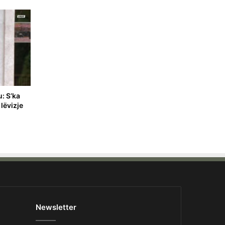
: S’ka
lëvizje
Newsletter