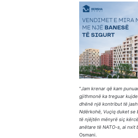
“
Jam krenar që kam punuar n
gjithmonë ka treguar kujdes
dhënë një kontribut të jash
Ndërkohë, Vuçiq duket se 
të njëjtën mënyrë siç kër
anëtare të NATO-s, ai nxit
Osmani.