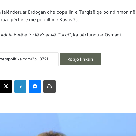
a falënderuar Erdogan dhe popullin e Turqisë që po ndihmon në
druar përherë me popullin e Kosovës.
lidhja jonë e fortë Kosovë-Turqi”
, ka përfunduar Osmani.
Kopjo linkun
acebook
X
LinkedIn
Messenger
Printoje
Deliu: Albin Kurti po bllokon qëllimshëm
institucionet, Kuvendi nuk është pronë
private e tij