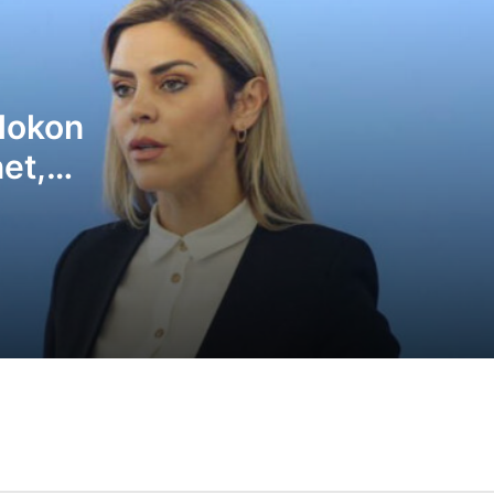
Avni Dehari thërret vazhdimin e seancës
konstituive të Kuvendit për nesër në orë
11:00
llokon
Kosova shpall “non grata” drejtorin e
Telekom Serbisë
et,
në private
Blerim Latifi: Kurti kërkon president pa
peshë politike, Abdixhiku një figurë të
rëndësishme të LDK-së – kjo po e pengo
marrëveshjen
Rrahmani kërkon bllokimin e institucionev
Të mos lejojmë hyrjen e Kurtit dhe të
anëtarëve të Qeverisë, nëse nuk
konstituohet Kuvendi sot