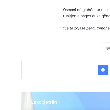
Osmani në gjuhën turke, k
ruajtjen e paqes duke qën
“Le të zgjasë përgjithmonë 
F
Lexo tjetrën