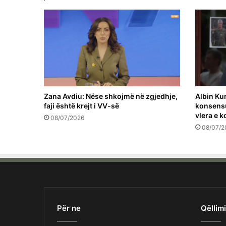
Zana Avdiu: Nëse shkojmë në zgjedhje,
Albin Ku
faji është krejt i VV-së
konsensu
vlera e 
08/07/2026
08/07/2
Për ne
Qëllimi