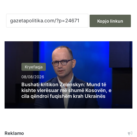
Kopjo linkun
Kryefaqja
08/08/2026
Bushati kritikon Zelenskyn: Mund të
kishte vlerësuar më shumë Kosovën, e
cila qëndroi fuqishëm krah Ukrainës
Reklamo