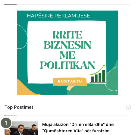
Top Postimet
Muja akuzon “Drinin e Bardhë” dhe
“Qumështoren Vita” për furnizim…