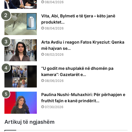
08/04/2026
Vita, Abi, Bylmeti e të tjera – këto janë
produktet…
08/04/2026
Arta Avdiu i reagon Fatos Kryeziut: Qenka
më hajvan se…
08/02/2026
“U godit me shuplakë në dhomën pa
kamera”: Gazetarët e…
08/06/2026
Paulina Nushi-Muhaxhiri: Për përhapjen e
fruthit fajin e kanë prindërit…
07/30/2026
Artikuj të ngjashëm