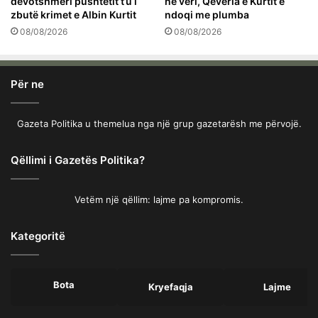
devotshmëri pushtetit t’u i
në veri, Qeveria e Kurtit e
zbutë krimet e Albin Kurtit
ndoqi me plumba
08/08/2026
08/08/2026
Për ne
Gazeta Politika u themelua nga një grup gazetarësh me përvojë.
Qëllimi i Gazetës Politika?
Vetëm një qëllim: lajme pa kompromis.
Kategoritë
Bota
Kryefaqja
Lajme