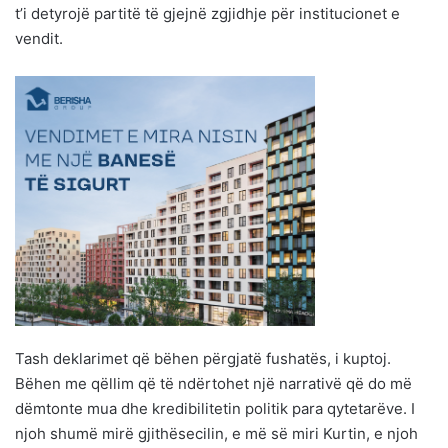
t’i detyrojë partitë të gjejnë zgjidhje për institucionet e
vendit.
Tash deklarimet që bëhen përgjatë fushatës, i kuptoj.
Bëhen me qëllim që të ndërtohet një narrativë që do më
dëmtonte mua dhe kredibilitetin politik para qytetarëve. I
njoh shumë mirë gjithësecilin, e më së miri Kurtin, e njoh