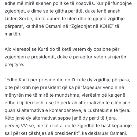
edhe më mirë skenën politike të Kosovës. Kur përfundojnë
zgjedhjet, e dimë se të gjitha partitë, duke lënë anash
Listën Serbe, do të duhen të ulen dhe të gjejnë zgjidhje
përpara”, ka thënë Osmani në “Zgjedhjet në KOHË” të
martën.
Ajo vlerësoi se Kurti do të ketë vetëm dy opsione për
zgjedhjen e presidentit, duke e paraqitur veten si njërën
prej tyre.
“Edhe Kurti për presidentin do t’i ketë dy zgjidhje përpara,
o të përkrah një president që ka përfaqësuar vendin në
mënyrën më të mirë të mundshme, vlerësim që ka qenë
edhe i tij deri tash, ose të përkrah alternativën të cilën ai e
quan si alternativa e komandantëve, e Lushtakut e të tjera.
Këto janë dy alternativat sepse janë dy parti të tjera,
përveç VV-së, me të cilat ai do të zgjedhë të bashkëpunojë
sa i përket çështjes së presidentit”, ka deklaruar Osmani.