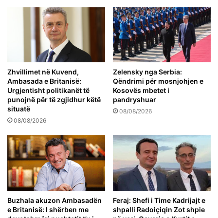
Zhvillimet në Kuvend,
Zelensky nga Serbia:
Ambasada e Britanisë:
Qëndrimi për mosnjohjen e
Urgjentisht politikanët të
Kosovës mbetet i
punojnë për të zgjidhur këtë
pandryshuar
situatë
08/08/2026
08/08/2026
Buzhala akuzon Ambasadën
Feraj: Shefi i Time Kadrijajt e
e Britanisë: I shërben me
shpalli Radoiçiqin Zot shpie