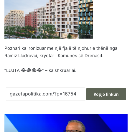
Pozhari ka ironizuar me një fjalë të njohur e thënë nga
Ramiz Lladrovci, kryetar i Komunës së Drenasit.
”LUJTA 😂😂😂😂” – ka shkruar ai.
Kopjo linkun