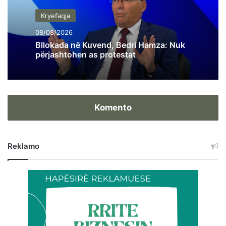
Kryefaqja
08/08/2026
Bllokada në Kuvend, Bedri Hamza: Nuk
përjashtohen as protestat
Komento
Reklamo