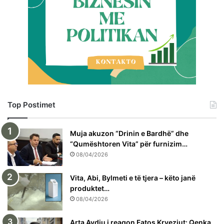
Top Postimet
Muja akuzon “Drinin e Bardhë” dhe
“Qumështoren Vita” për furnizim…
08/04/2026
Vita, Abi, Bylmeti e të tjera – këto janë
produktet…
08/04/2026
Arta Avdiu i reagon Fatos Kryeziut: Qenka