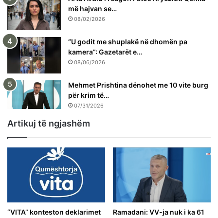
më hajvan se…
08/02/2026
“U godit me shuplakë në dhomën pa
kamera”: Gazetarët e…
08/06/2026
Mehmet Prishtina dënohet me 10 vite burg
për krim të…
07/31/2026
Artikuj të ngjashëm
“VITA” konteston deklarimet
Ramadani: VV-ja nuk i ka 61