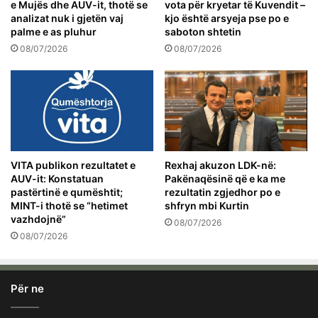
e Mujës dhe AUV-it, thotë se
vota për kryetar të Kuvendit –
analizat nuk i gjetën vaj
kjo është arsyeja pse po e
palme e as pluhur
saboton shtetin
08/07/2026
08/07/2026
VITA publikon rezultatet e
Rexhaj akuzon LDK-në:
AUV-it: Konstatuan
Pakënaqësinë që e ka me
pastërtinë e qumështit;
rezultatin zgjedhor po e
MINT-i thotë se “hetimet
shfryn mbi Kurtin
vazhdojnë”
08/07/2026
08/07/2026
Për ne