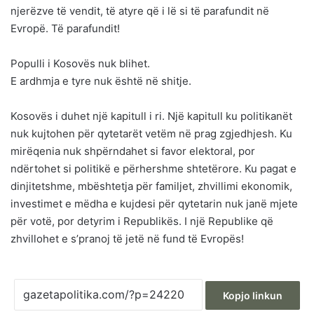
njerëzve të vendit, të atyre që i lë si të parafundit në
Evropë. Të parafundit!
Populli i Kosovës nuk blihet.
E ardhmja e tyre nuk është në shitje.
Kosovës i duhet një kapitull i ri. Një kapitull ku politikanët
nuk kujtohen për qytetarët vetëm në prag zgjedhjesh. Ku
mirëqenia nuk shpërndahet si favor elektoral, por
ndërtohet si politikë e përhershme shtetërore. Ku pagat e
dinjitetshme, mbështetja për familjet, zhvillimi ekonomik,
investimet e mëdha e kujdesi për qytetarin nuk janë mjete
për votë, por detyrim i Republikës. I një Republike që
zhvillohet e s’pranoj të jetë në fund të Evropës!
Kopjo linkun