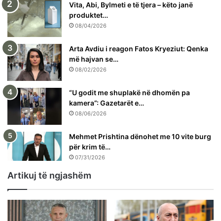
Vita, Abi, Bylmeti e të tjera – këto janë
produktet…
08/04/2026
Arta Avdiu i reagon Fatos Kryeziut: Qenka
më hajvan se…
08/02/2026
“U godit me shuplakë në dhomën pa
kamera”: Gazetarët e…
08/06/2026
Mehmet Prishtina dënohet me 10 vite burg
për krim të…
07/31/2026
Artikuj të ngjashëm