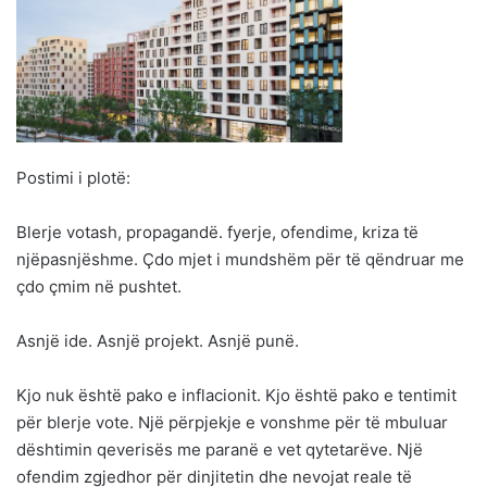
Postimi i plotë:
Blerje votash, propagandë. fyerje, ofendime, kriza të
njëpasnjëshme. Çdo mjet i mundshëm për të qëndruar me
çdo çmim në pushtet.
Asnjë ide. Asnjë projekt. Asnjë punë.
Kjo nuk është pako e inflacionit. Kjo është pako e tentimit
për blerje vote. Një përpjekje e vonshme për të mbuluar
dështimin qeverisës me paranë e vet qytetarëve. Një
ofendim zgjedhor për dinjitetin dhe nevojat reale të