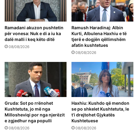
Ramadani akuzon pushtetin
Ramush Haradinaj: Albin
për vonesa: Nuk e di a iu ka
Kurti, Albulena Haxhiu e të
dalë malli i keq këto ditë
tjerë e dogjën qëllimshëm
afatin kushtetues
08/08/2026
08/08/2026
Gruda: Sot po rrënohet
Haxhiu: Kushdo që mendon
Kushtetuta, jo më nga
se po shkelet Kushtetuta, le
Millosheviqi por nga njerëzit
t’i drejtohet Gjykatës
e zgjedhur nga populli
Kushtetuese
08/08/2026
08/08/2026