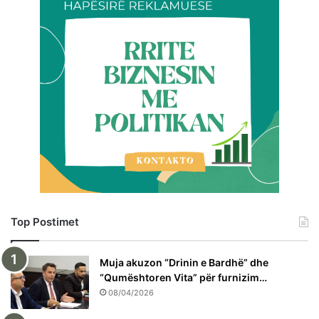
Top Postimet
Muja akuzon “Drinin e Bardhë” dhe
“Qumështoren Vita” për furnizim…
08/04/2026