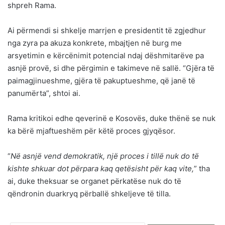
shpreh Rama.
Ai përmendi si shkelje marrjen e presidentit të zgjedhur
nga zyra pa akuza konkrete, mbajtjen në burg me
arsyetimin e kërcënimit potencial ndaj dëshmitarëve pa
asnjë provë, si dhe përgimin e takimeve në sallë. “Gjëra të
paimagjinueshme, gjëra të pakuptueshme, që janë të
panumërta”, shtoi ai.
Rama kritikoi edhe qeverinë e Kosovës, duke thënë se nuk
ka bërë mjaftueshëm për këtë proces gjyqësor.
“
Në asnjë vend demokratik, një proces i tillë nuk do të
kishte shkuar dot përpara kaq qetësisht për kaq vite,
” tha
ai, duke theksuar se organet përkatëse nuk do të
qëndronin duarkryq përballë shkeljeve të tilla.