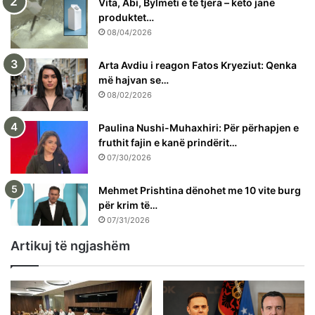
Vita, Abi, Bylmeti e të tjera – këto janë
produktet…
08/04/2026
Arta Avdiu i reagon Fatos Kryeziut: Qenka
më hajvan se…
08/02/2026
Paulina Nushi-Muhaxhiri: Për përhapjen e
fruthit fajin e kanë prindërit…
07/30/2026
Mehmet Prishtina dënohet me 10 vite burg
për krim të…
07/31/2026
Artikuj të ngjashëm