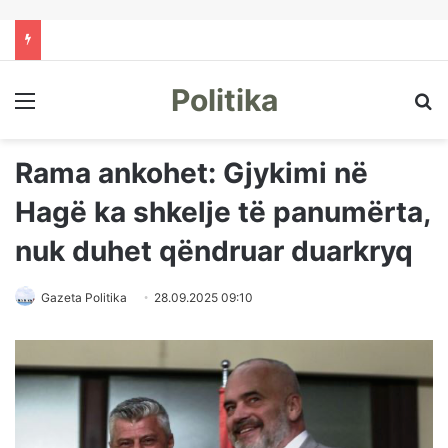
Politika
Menu
Kë
Rama ankohet: Gjykimi në
Hagë ka shkelje të panumërta,
nuk duhet qëndruar duarkryq
Gazeta Politika
28.09.2025 09:10