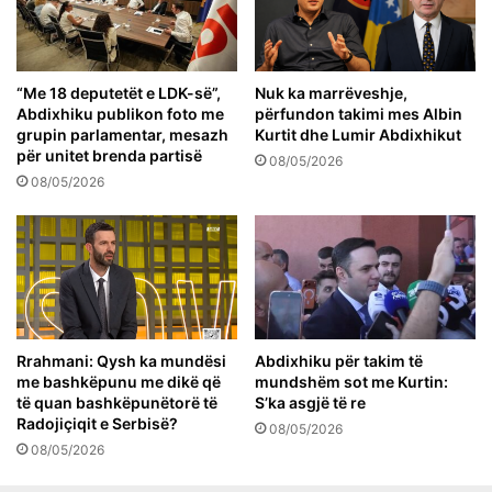
“Me 18 deputetët e LDK-së”,
Nuk ka marrëveshje,
Abdixhiku publikon foto me
përfundon takimi mes Albin
grupin parlamentar, mesazh
Kurtit dhe Lumir Abdixhikut
për unitet brenda partisë
08/05/2026
08/05/2026
Rrahmani: Qysh ka mundësi
Abdixhiku për takim të
me bashkëpunu me dikë që
mundshëm sot me Kurtin:
të quan bashkëpunëtorë të
S’ka asgjë të re
Radojiçiqit e Serbisë?
08/05/2026
08/05/2026