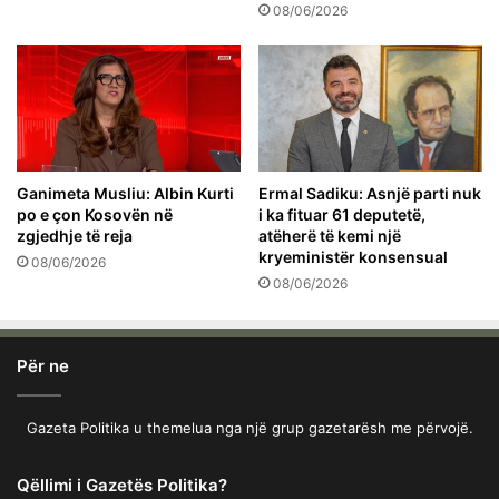
08/06/2026
Ganimeta Musliu: Albin Kurti
Ermal Sadiku: Asnjë parti nuk
po e çon Kosovën në
i ka fituar 61 deputetë,
zgjedhje të reja
atëherë të kemi një
kryeministër konsensual
08/06/2026
08/06/2026
Për ne
Gazeta Politika u themelua nga një grup gazetarësh me përvojë.
Qëllimi i Gazetës Politika?