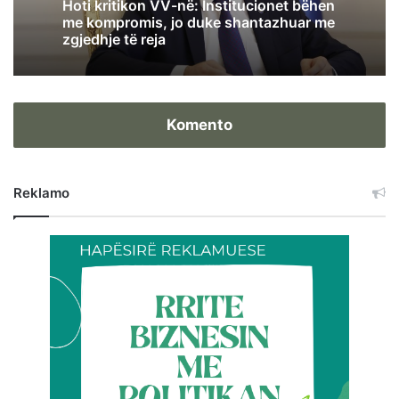
Hoti kritikon VV-në: Institucionet bëhen
me kompromis, jo duke shantazhuar me
zgjedhje të reja
Komento
Reklamo