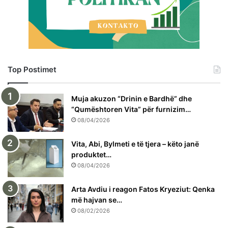
Top Postimet
Muja akuzon “Drinin e Bardhë” dhe
“Qumështoren Vita” për furnizim…
08/04/2026
Vita, Abi, Bylmeti e të tjera – këto janë
produktet…
08/04/2026
Arta Avdiu i reagon Fatos Kryeziut: Qenka
më hajvan se…
08/02/2026