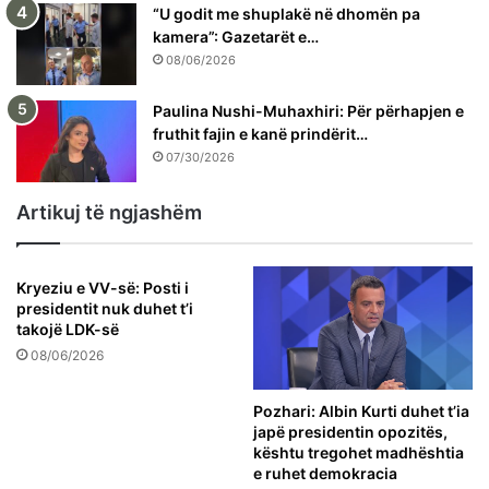
“U godit me shuplakë në dhomën pa
kamera”: Gazetarët e…
08/06/2026
Paulina Nushi-Muhaxhiri: Për përhapjen e
fruthit fajin e kanë prindërit…
07/30/2026
Artikuj të ngjashëm
Kryeziu e VV-së: Posti i
presidentit nuk duhet t’i
takojë LDK-së
08/06/2026
Pozhari: Albin Kurti duhet t’ia
japë presidentin opozitës,
kështu tregohet madhështia
e ruhet demokracia