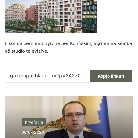
E kur ua përmend Byronë për Konfiskim, ngriten në këmbë
në studio televizive.
Kopjo linkun
Kryefaqja
08/07/2026