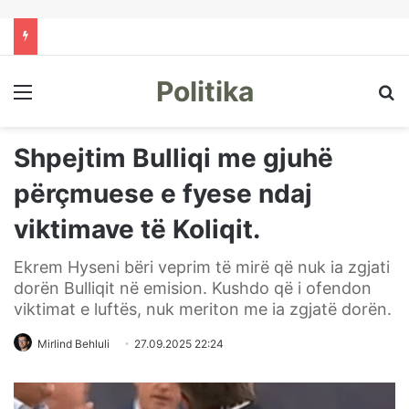
Politika
Menu
Kë
Shpejtim Bulliqi me gjuhë
përçmuese e fyese ndaj
viktimave të Koliqit.
Ekrem Hyseni bëri veprim të mirë që nuk ia zgjati
dorën Bulliqit në emision. Kushdo që i ofendon
viktimat e luftës, nuk meriton me ia zgjatë dorën.
Mirlind Behluli
27.09.2025 22:24