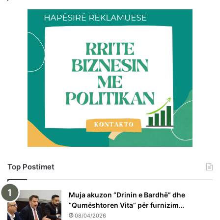
Top Postimet
Muja akuzon “Drinin e Bardhë” dhe
“Qumështoren Vita” për furnizim…
08/04/2026