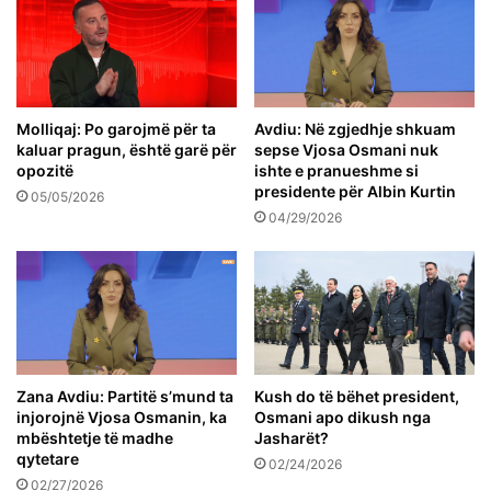
Molliqaj: Po garojmë për ta
Avdiu: Në zgjedhje shkuam
kaluar pragun, është garë për
sepse Vjosa Osmani nuk
opozitë
ishte e pranueshme si
presidente për Albin Kurtin
05/05/2026
04/29/2026
Zana Avdiu: Partitë s’mund ta
Kush do të bëhet president,
injorojnë Vjosa Osmanin, ka
Osmani apo dikush nga
mbështetje të madhe
Jasharët?
qytetare
02/24/2026
02/27/2026