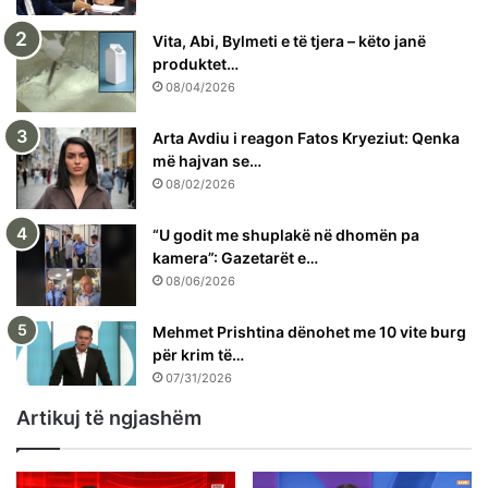
Vita, Abi, Bylmeti e të tjera – këto janë
produktet…
08/04/2026
Arta Avdiu i reagon Fatos Kryeziut: Qenka
më hajvan se…
08/02/2026
“U godit me shuplakë në dhomën pa
kamera”: Gazetarët e…
08/06/2026
Mehmet Prishtina dënohet me 10 vite burg
për krim të…
07/31/2026
Artikuj të ngjashëm