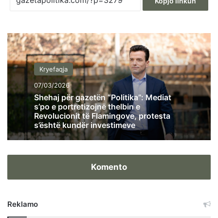
Kopjo linkun
Kryefaqja
07/03/2026
Shehaj për gazetën “Politika”: Mediat
s’po e portretizojnë thelbin e
Revolucionit të Flamingove, protesta
s’është kundër investimeve
Komento
Reklamo