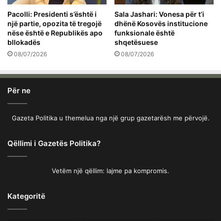
Pacolli: Presidenti s’është i
Sala Jashari: Vonesa për t’i
një partie, opozita të tregojë
dhënë Kosovës institucione
nëse është e Republikës apo
funksionale është
bllokadës
shqetësuese
08/07/2026
08/07/2026
Për ne
Gazeta Politika u themelua nga një grup gazetarësh me përvojë.
Qëllimi i Gazetës Politika?
Vetëm një qëllim: lajme pa kompromis.
Kategoritë