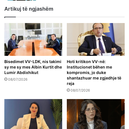
Artikuj të ngjashëm
Bisedimet VV-LDK, nis takimi
Hoti kritikon VV-në:
sy me sy mes Albin Kurtit dhe
Institucionet bëhen me
Lumir Abdixhikut
kompromis, jo duke
shantazhuar me zgjedhje të
08/07/2026
reja
08/07/2026