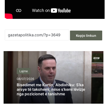
Kopjo linkun
Lajme
08/07/2026
Bisedimet me Kurtin, Abdixhiku: S’ka
arsye të takohemi, nëse s’kemi lëvizje
nga pozicionet e tanishme