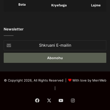
Bota
Kryefaqja
Lajme
Newsletter
Shkruani
E-
mailin
© Copyright 2026, All Rights Reserved |
With love by MerrWeb
|
Facebook
X
YouTube
Instagram