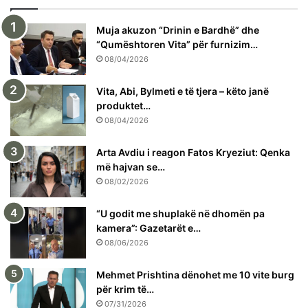
Muja akuzon “Drinin e Bardhë” dhe
“Qumështoren Vita” për furnizim…
08/04/2026
Vita, Abi, Bylmeti e të tjera – këto janë
produktet…
08/04/2026
Arta Avdiu i reagon Fatos Kryeziut: Qenka
më hajvan se…
08/02/2026
“U godit me shuplakë në dhomën pa
kamera”: Gazetarët e…
08/06/2026
Mehmet Prishtina dënohet me 10 vite burg
për krim të…
07/31/2026