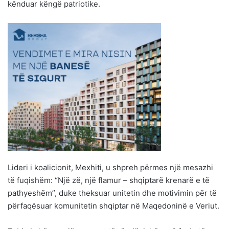
kënduar këngë patriotike.
Lideri i koalicionit, Mexhiti, u shpreh përmes një mesazhi
të fuqishëm: “Një zë, një flamur – shqiptarë krenarë e të
pathyeshëm”, duke theksuar unitetin dhe motivimin për të
përfaqësuar komunitetin shqiptar në Maqedoninë e Veriut.