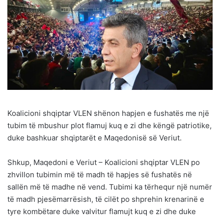
Koalicioni shqiptar VLEN shënon hapjen e fushatës me një
tubim të mbushur plot flamuj kuq e zi dhe këngë patriotike,
duke bashkuar shqiptarët e Maqedonisë së Veriut.
Shkup, Maqedoni e Veriut – Koalicioni shqiptar VLEN po
zhvillon tubimin më të madh të hapjes së fushatës në
sallën më të madhe në vend. Tubimi ka tërhequr një numër
të madh pjesëmarrësish, të cilët po shprehin krenarinë e
tyre kombëtare duke valvitur flamujt kuq e zi dhe duke