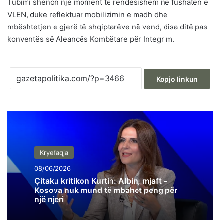
Tubimi shënon një moment të rëndësishëm në fushatën e
VLEN, duke reflektuar mobilizimin e madh dhe
mbështetjen e gjerë të shqiptarëve në vend, disa ditë pas
konventës së Aleancës Kombëtare për Integrim.
Kopjo linkun
Kryefaqja
08/06/2026
Çitaku kritikon Kurtin: Albin, mjaft –
Kosova nuk mund të mbahet peng për
një njeri