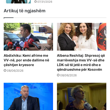
07/31/2026
Artikuj të ngjashëm
Abdixhiku: Kemi afrime me
Albena Reshitaj: Shpresoj që
VV-në, por ende dallime në
marrëveshja mes VV-së dhe
çështjen kryesore
LDK-së të jetë e mirë dhe e
qëndrueshme për Kosovën
08/06/2026
08/06/2026