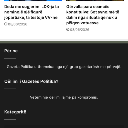
Deda me sugjerim: LDK-ja ta
Gërvalla para seancës
nominojë një figurë
konstituive: Sot synojmë të
jopartiake, ta testojë VV-në
dalim nga situata që nuk u
pëlqen votuesve
08/06/2026
08/06/2026
Për ne
Gazeta Politika u themelua nga një grup gazetarësh me përvojë.
Qëllimi i Gazetës Politika?
Vetëm një qëllim: lajme pa kompromis.
Kategoritë