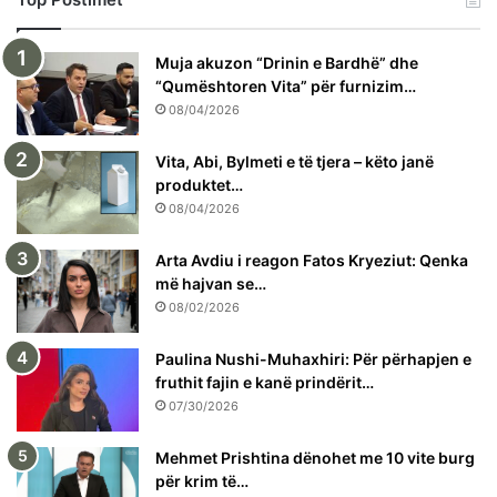
Muja akuzon “Drinin e Bardhë” dhe
“Qumështoren Vita” për furnizim…
08/04/2026
Vita, Abi, Bylmeti e të tjera – këto janë
produktet…
08/04/2026
Arta Avdiu i reagon Fatos Kryeziut: Qenka
më hajvan se…
08/02/2026
Paulina Nushi-Muhaxhiri: Për përhapjen e
fruthit fajin e kanë prindërit…
07/30/2026
Mehmet Prishtina dënohet me 10 vite burg
për krim të…