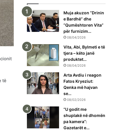
Muja akuzon “Drinin
e Bardhë” dhe
“Qumështoren Vita”
për furnizim…
08/04/2026
Vita, Abi, Bylmeti e të
tjera – këto janë
cionit
produktet…
08/04/2026
Arta Avdiu i reagon
e të
Fatos Kryeziut:
Qenka më hajvan
se…
08/02/2026
“U godit me
shuplakë në dhomën
pa kamera”:
Gazetarët e…