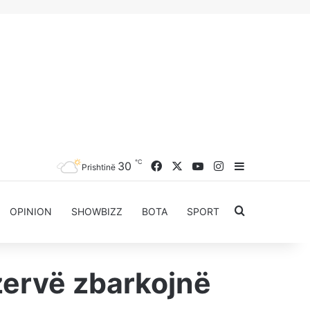
℃
Facebook
X
YouTube
Instagram
30
Sidebar
Prishtinë
Kërkoni për..
OPINION
SHOWBIZZ
BOTA
SPORT
zervë zbarkojnë