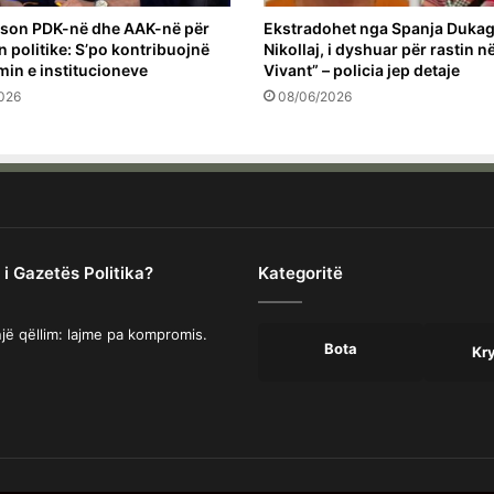
jëson PDK-në dhe AAK-në për
Ekstradohet nga Spanja Dukag
n politike: S’po kontribuojnë
Nikollaj, i dyshuar për rastin n
min e institucioneve
Vivant” – policia jep detaje
026
08/06/2026
 i Gazetës Politika?
Kategoritë
jë qëllim: lajme pa kompromis.
Bota
Kr