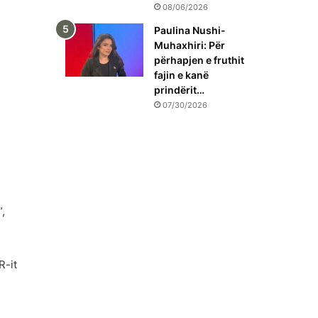
08/06/2026
Paulina Nushi-
Muhaxhiri: Për
përhapjen e fruthit
fajin e kanë
prindërit…
07/30/2026
”,
R-it