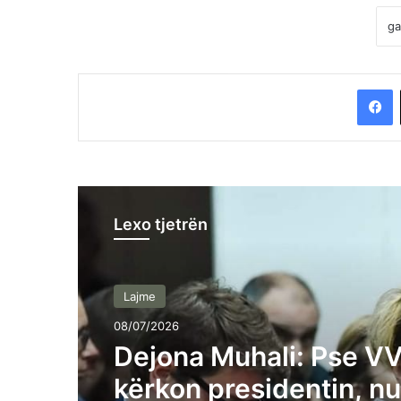
F
Lexo tjetrën
Lajme
08/07/2026
Dejona Muhali: Pse VV
kërkon presidentin, 