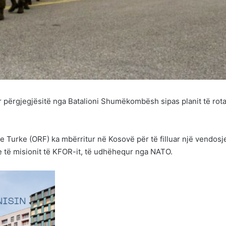
 përgjegjësitë nga Batalioni Shumëkombësh sipas planit të rota
 Turke (ORF) ka mbërritur në Kosovë për të filluar një vendosj
të misionit të KFOR-it, të udhëhequr nga NATO.