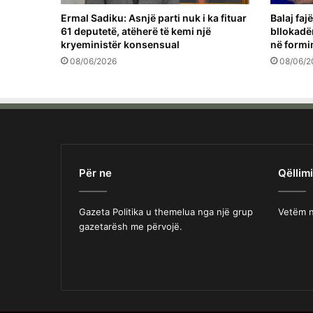
Ermal Sadiku: Asnjë parti nuk i ka fituar
Balaj fa
61 deputetë, atëherë të kemi një
bllokadë
kryeministër konsensual
në formi
08/06/2026
08/06/2
Për ne
Qëllimi
Gazeta Politika u themelua nga një grup
Vetëm n
gazetarësh me përvojë.