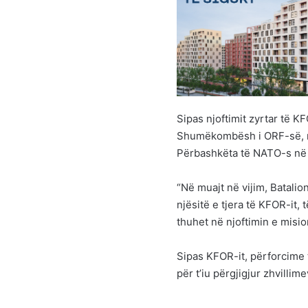
Sipas njoftimit zyrtar të K
Shumëkombësh i ORF-së, në
Përbashkëta të NATO-s në Na
“Në muajt në vijim, Batalio
njësitë e tjera të KFOR-it, 
thuhet në njoftimin e mision
Sipas KFOR-it, përforcime t
për t’iu përgjigjur zhvillim