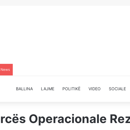
g News
BALLINA
LAJME
POLITIKË
VIDEO
SOCIALE
orcës Operacionale Re