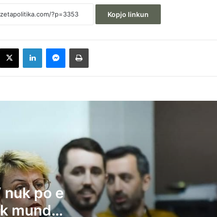
Kopjo linkun
acebook
X
LinkedIn
Messenger
Printoje
Dejona Muhali: Pse VV nuk po e kërkon
presidentin, nuk munden ta kërkojnë të
tjerat
Behrami: VV-ja dhe Albin Kurti janë të
bindur që qytetarët e Kosovës janë
analfabetë funksionalë
 nuk po e
Kryeziu e VV-së: Posti i presidentit nuk
duhet t’i takojë LDK-së
nuk munden