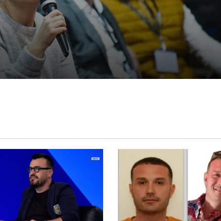
Pozhari: Albin Kurti duhet t’ia japë
presidentin opozitës, kështu tregohet
madhështia e ruhet demokracia
Ganimeta Musliu: Albin Kurti po e çon
Kosovën në zgjedhje të reja