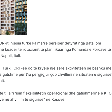
FOR-it, njësia turke ka marrë përsipër detyrat nga Batalioni
 kuadër të rotacionit të planifikuar nga Komanda e Forcave të
poli, Itali.
ni Turk i ORF-së do të kryejë një sërë aktivitetesh së bashku me
të gatshme për t’iu përgjigjur çdo zhvillimi në situatën e sigurisë
it.
ë tilla “rrisin fleksibilitetin operacional dhe gatishmërinë e KFO
eve në zhvillim të sigurisë” në Kosovë.