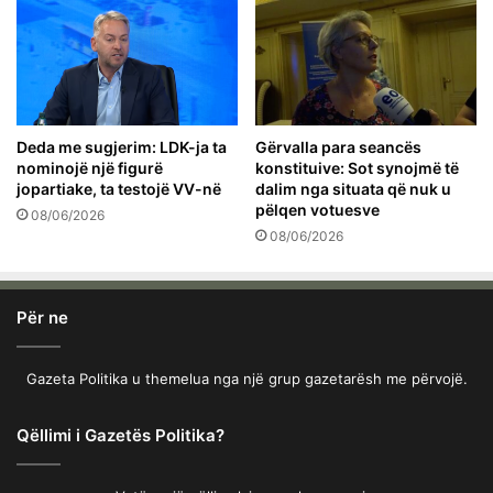
Deda me sugjerim: LDK-ja ta
Gërvalla para seancës
nominojë një figurë
konstituive: Sot synojmë të
jopartiake, ta testojë VV-në
dalim nga situata që nuk u
pëlqen votuesve
08/06/2026
08/06/2026
Për ne
Gazeta Politika u themelua nga një grup gazetarësh me përvojë.
Qëllimi i Gazetës Politika?