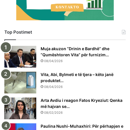
Top Postimet
Muja akuzon “Drinin e Bardhë” dhe
“Qumështoren Vita” për furnizim…
08/04/2026
Vita, Abi, Bylmeti e të tjera – këto janë
produktet…
08/04/2026
Arta Avdiu i reagon Fatos Kryeziut: Qenka
më hajvan se…
08/02/2026
Paulina Nushi-Muhaxhiri: Për përhapjen e