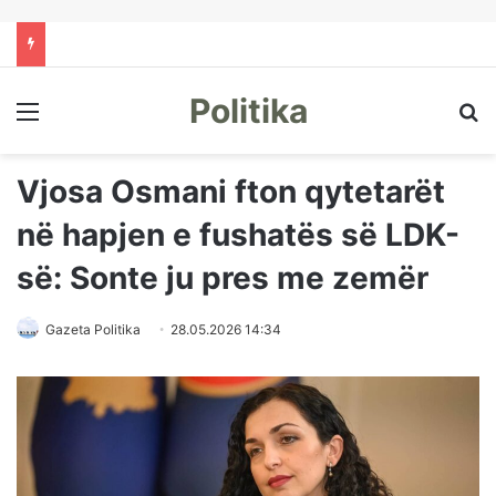
Politika
Menu
Kë
Vjosa Osmani fton qytetarët
në hapjen e fushatës së LDK-
së: Sonte ju pres me zemër
Gazeta Politika
28.05.2026 14:34