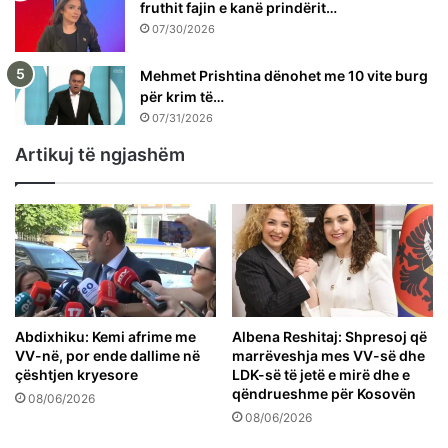
fruthit fajin e kanë prindërit…
07/30/2026
Mehmet Prishtina dënohet me 10 vite burg
për krim të…
07/31/2026
Artikuj të ngjashëm
Abdixhiku: Kemi afrime me
Albena Reshitaj: Shpresoj që
VV-në, por ende dallime në
marrëveshja mes VV-së dhe
çështjen kryesore
LDK-së të jetë e mirë dhe e
qëndrueshme për Kosovën
08/06/2026
08/06/2026