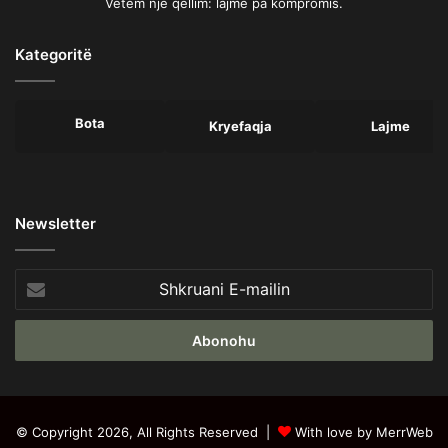
Vetëm një qëllim: lajme pa kompromis.
Kategoritë
Bota
Kryefaqja
Lajme
Newsletter
Shkruani
E-
mailin
© Copyright 2026, All Rights Reserved |
With love by MerrWeb