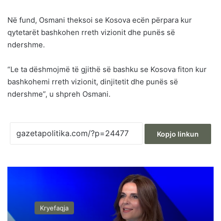
Në fund, Osmani theksoi se Kosova ecën përpara kur
qytetarët bashkohen rreth vizionit dhe punës së
ndershme.
“Le ta dëshmojmë të gjithë së bashku se Kosova fiton kur
bashkohemi rreth vizionit, dinjitetit dhe punës së
ndershme”, u shpreh Osmani.
Kopjo linkun
Kryefaqja