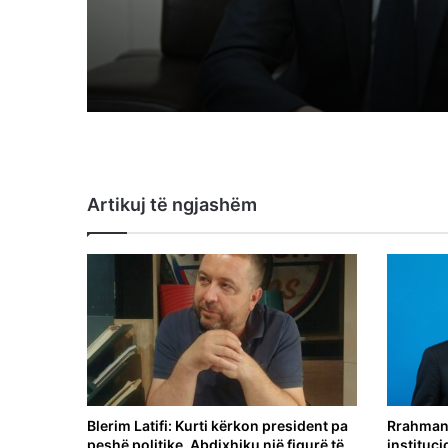
Artikuj të ngjashëm
Blerim Latifi: Kurti kërkon president pa
Rrahmani
peshë politike, Abdixhiku një figurë të
instituc