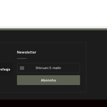
Newsletter
Shkruani
yefaqja
Lajme
Opinion
Pa 
E-
mailin