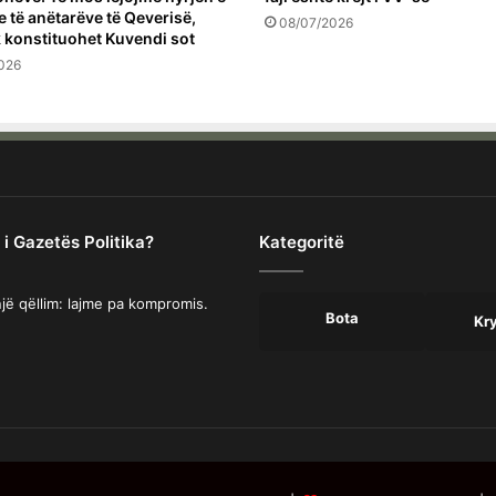
e të anëtarëve të Qeverisë,
08/07/2026
 konstituohet Kuvendi sot
026
 i Gazetës Politika?
Kategoritë
jë qëllim: lajme pa kompromis.
Bota
Kr