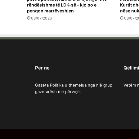
rëndësishme të LDK-së – kjo po e
Kurtit dh
pengon marrëveshjen
nëse nuk
08/07/2026
08/07/2
Për ne
Qëllimi
Gazeta Politika u themelua nga një grup
Vetëm n
gazetarësh me përvojë.