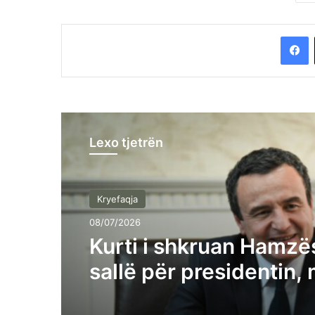
F
Lexo tjetrën
Kryefaqja
08/07/2026
Kurti i shkruan Hamzës
sallë për presidentin,
kryetarin e Kuvendit