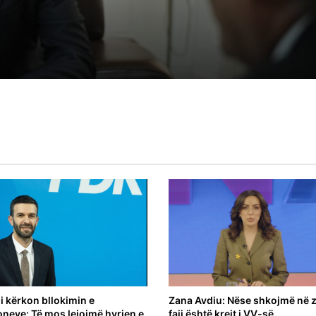
11:00
Kosova shpall “non grata” drejtorin e
Telekom Serbisë
 kërkon bllokimin e
Zana Avdiu: Nëse shkojmë në z
ioneve: Të mos lejojmë hyrjen e
faji është krejt i VV-së