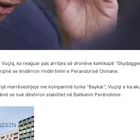
 Vuçiq, ka reaguar pas arritjes së dronëve kamikazë “Skydagge
rqinë se ëndërron rindërtimin e Perandorisë Osmane.
një marrëveshjeje me kompaninë turke “Baykar”, Vuçiqi e ka ak
hënë se nuk dëshiron stabilitet në Ballkanin Perëndimor.