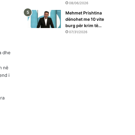
08/06/2026
Mehmet Prishtina
dënohet me 10 vite
burg për krim të…
07/31/2026
a dhe
in në
end i
ëra