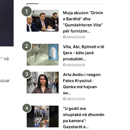
Muja akuzon “Drinin
e Bardhë” dhe
“Qumështoren Vita”
për furnizim…
08/04/2026
Vita, Abi, Bylmeti e të
tjera – këto janë
r” në
produktet…
08/04/2026
Arta Avdiu i reagon
uzuar
Fatos Kryeziut:
Qenka më hajvan
se…
08/02/2026
“U godit me
shuplakë në dhomën
pa kamera”:
Gazetarët e…