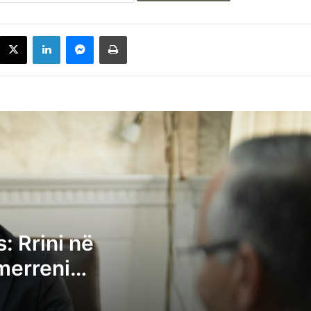
acebook
X
LinkedIn
Messenger
Printoje
Kurti i shkruan Hamzës: Rrini në sallë për
presidentin, merreni kryetarin e Kuvendit
LDK-ja i bën thirrje VV-së ta ftojë seancë
sonte
Deliu: Albin Kurti po bllokon qëllimshëm
: Rrini në
institucionet, Kuvendi nuk është pronë
 merreni
private e tij
Avni Dehari thërret vazhdimin e seancës
konstituive të Kuvendit për nesër në orë