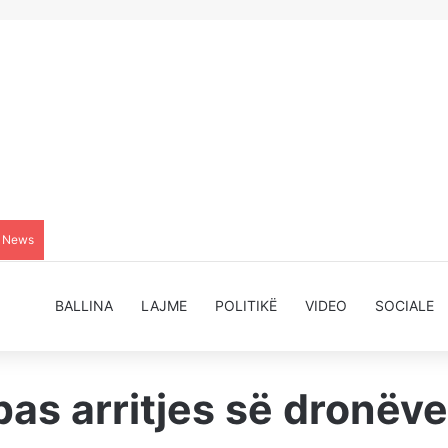
g News
BALLINA
LAJME
POLITIKË
VIDEO
SOCIALE
pas arritjes së dronëv