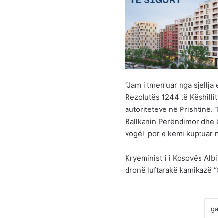
“Jam i tmerruar nga sjellj
Rezolutës 1244 të Këshillit
autoriteteve në Prishtinë. 
Ballkanin Perëndimor dhe 
vogël, por e kemi kuptuar m
Kryeministri i Kosovës Albi
dronë luftarakë kamikazë 