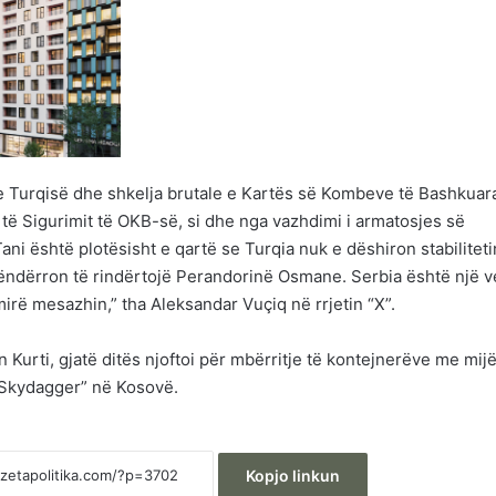
a e Turqisë dhe shkelja brutale e Kartës së Kombeve të Bashkuar
 të Sigurimit të OKB-së, si dhe nga vazhdimi i armatosjes së
Tani është plotësisht e qartë se Turqia nuk e dëshiron stabilitet
ëndërron të rindërtojë Perandorinë Osmane. Serbia është një v
irë mesazhin,” tha Aleksandar Vuçiq në rrjetin “X”.
n Kurti, gjatë ditës njoftoi për mbërritje të kontejnerëve me mij
“Skydagger” në Kosovë.
Kopjo linkun