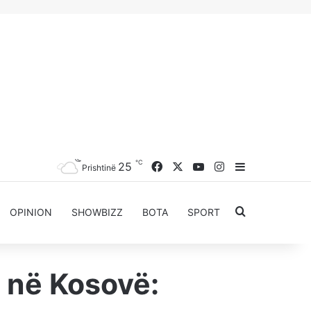
℃
Facebook
X
YouTube
Instagram
25
Sidebar
Prishtinë
Kërkoni për..
OPINION
SHOWBIZZ
BOTA
SPORT
e në Kosovë: