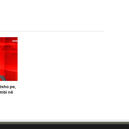
ësho pe,
ombi në