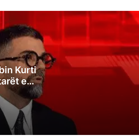
Behrami: VV-ja dhe Albin Kurti janë të
bindur që qytetarët e Kosovës janë
analfabetë funksionalë
Kryeziu e VV-së: Posti i presidentit nuk
duhet t’i takojë LDK-së
Pozhari: Albin Kurti duhet t’ia japë
bin Kurti
presidentin opozitës, kështu tregohet
tarët e
madhështia e ruhet demokracia
të
Ganimeta Musliu: Albin Kurti po e çon
Kosovën në zgjedhje të reja
Ermal Sadiku: Asnjë parti nuk i ka fituar 6
deputetë, atëherë të kemi një kryeminist
konsensual