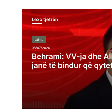
Lexo tjetrën
Lajme
08/07/2026
Behrami: VV-ja dhe Al
janë të bindur që qyte
Kosovës janë analfabe
funksionalë