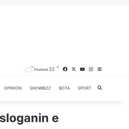
℃
Facebook
X
YouTube
Instagram
22
Sidebar
Prishtinë
Kërkoni për..
OPINION
SHOWBIZZ
BOTA
SPORT
sloganin e