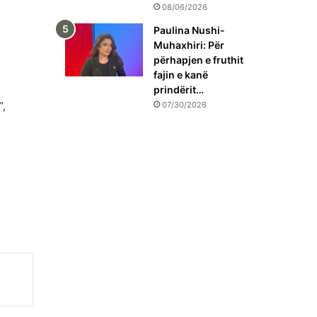
08/06/2026
Paulina Nushi-
Muhaxhiri: Për
përhapjen e fruthit
fajin e kanë
prindërit…
”,
07/30/2026