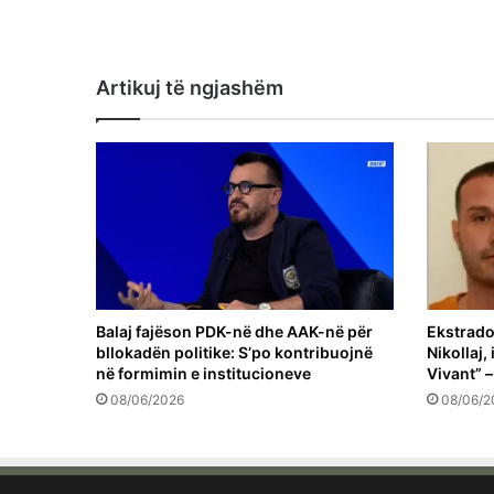
Artikuj të ngjashëm
Balaj fajëson PDK-në dhe AAK-në për
Ekstrado
bllokadën politike: S’po kontribuojnë
Nikollaj,
në formimin e institucioneve
Vivant” –
08/06/2026
08/06/2