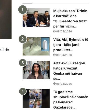
Muja akuzon “Drinin
e Bardhë” dhe
“Qumështoren Vita”
për furnizim…
08/04/2026
Vita, Abi, Bylmeti e të
tjera – këto janë
rti do
produktet…
08/04/2026
Arta Avdiu i reagon
Fatos Kryeziut:
Qenka më hajvan
se…
08/02/2026
“U godit me
shuplakë në dhomën
pa kamera”:
Gazetarët e…