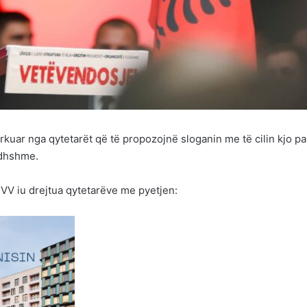
kuar nga qytetarët që të propozojnë sloganin me të cilin kjo pa
rdhshme.
 VV iu drejtua qytetarëve me pyetjen: