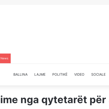
g News
BALLINA
LAJME
POLITIKË
VIDEO
SOCIALE
me nga qytetarët për 