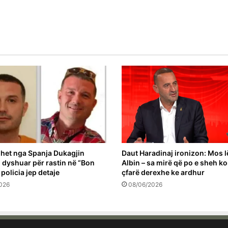
het nga Spanja Dukagjin
Daut Haradinaj ironizon: Mos l
 i dyshuar për rastin në “Bon
Albin – sa mirë që po e sheh k
 policia jep detaje
çfarë derexhe ke ardhur
026
08/06/2026