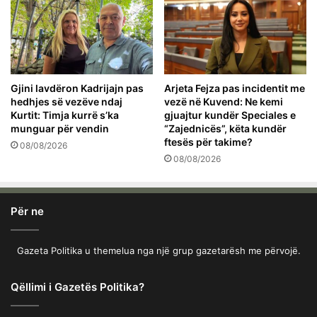
Gjini lavdëron Kadrijajn pas
Arjeta Fejza pas incidentit me
hedhjes së vezëve ndaj
vezë në Kuvend: Ne kemi
Kurtit: Timja kurrë s’ka
gjuajtur kundër Speciales e
munguar për vendin
“Zajednicës”, këta kundër
ftesës për takime?
08/08/2026
08/08/2026
Për ne
Gazeta Politika u themelua nga një grup gazetarësh me përvojë.
Qëllimi i Gazetës Politika?