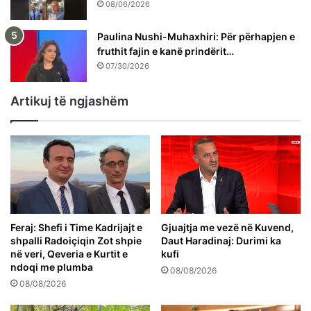
08/06/2026
Paulina Nushi-Muhaxhiri: Për përhapjen e
fruthit fajin e kanë prindërit…
07/30/2026
Artikuj të ngjashëm
Feraj: Shefi i Time Kadrijajt e
Gjuajtja me vezë në Kuvend,
shpalli Radoiçiqin Zot shpie
Daut Haradinaj: Durimi ka
në veri, Qeveria e Kurtit e
kufi
ndoqi me plumba
08/08/2026
08/08/2026