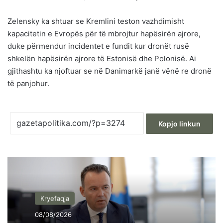
Zelensky ka shtuar se Kremlini teston vazhdimisht
kapacitetin e Evropës për të mbrojtur hapësirën ajrore,
duke përmendur incidentet e fundit kur dronët rusë
shkelën hapësirën ajrore të Estonisë dhe Polonisë. Ai
gjithashtu ka njoftuar se në Danimarkë janë vënë re dronë
të panjohur.
Kopjo linkun
Kryefaqja
08/08/2026