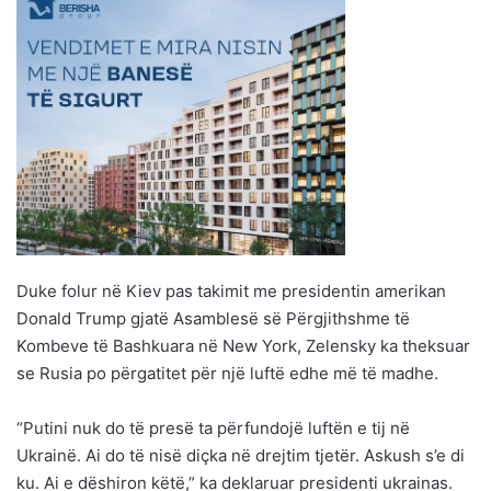
Duke folur në Kiev pas takimit me presidentin amerikan
Donald Trump gjatë Asamblesë së Përgjithshme të
Kombeve të Bashkuara në New York, Zelensky ka theksuar
se Rusia po përgatitet për një luftë edhe më të madhe.
“Putini nuk do të presë ta përfundojë luftën e tij në
Ukrainë. Ai do të nisë diçka në drejtim tjetër. Askush s’e di
ku. Ai e dëshiron këtë,” ka deklaruar presidenti ukrainas.