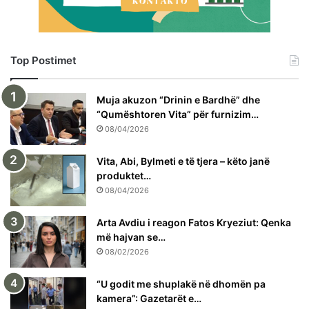
Top Postimet
Muja akuzon “Drinin e Bardhë” dhe
“Qumështoren Vita” për furnizim…
08/04/2026
Vita, Abi, Bylmeti e të tjera – këto janë
produktet…
08/04/2026
Arta Avdiu i reagon Fatos Kryeziut: Qenka
më hajvan se…
08/02/2026
“U godit me shuplakë në dhomën pa
kamera”: Gazetarët e…