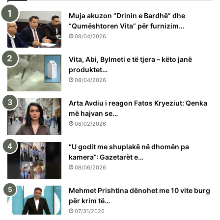
Muja akuzon “Drinin e Bardhë” dhe
“Qumështoren Vita” për furnizim…
08/04/2026
Vita, Abi, Bylmeti e të tjera – këto janë
produktet…
08/04/2026
Arta Avdiu i reagon Fatos Kryeziut: Qenka
më hajvan se…
08/02/2026
“U godit me shuplakë në dhomën pa
kamera”: Gazetarët e…
08/06/2026
Mehmet Prishtina dënohet me 10 vite burg
për krim të…
07/31/2026