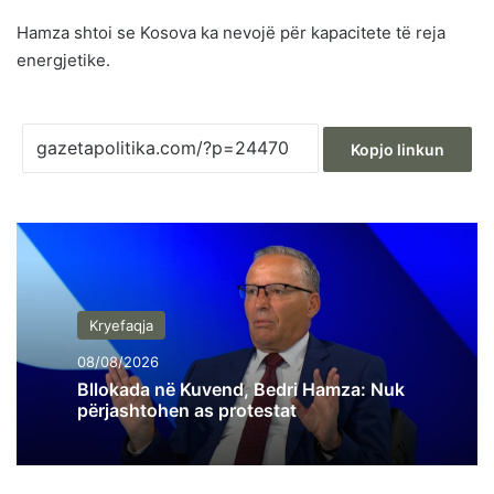
Hamza shtoi se Kosova ka nevojë për kapacitete të reja
energjetike.
Kopjo linkun
Kryefaqja
08/08/2026
Bllokada në Kuvend, Bedri Hamza: Nuk
përjashtohen as protestat