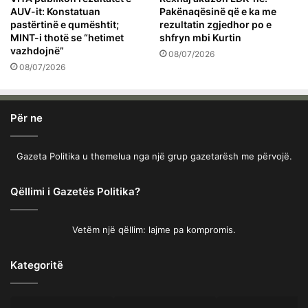
AUV-it: Konstatuan
Pakënaqësinë që e ka me
pastërtinë e qumështit;
rezultatin zgjedhor po e
MINT-i thotë se “hetimet
shfryn mbi Kurtin
vazhdojnë”
08/07/2026
08/07/2026
Për ne
Gazeta Politika u themelua nga një grup gazetarësh me përvojë.
Qëllimi i Gazetës Politika?
Vetëm një qëllim: lajme pa kompromis.
Kategoritë