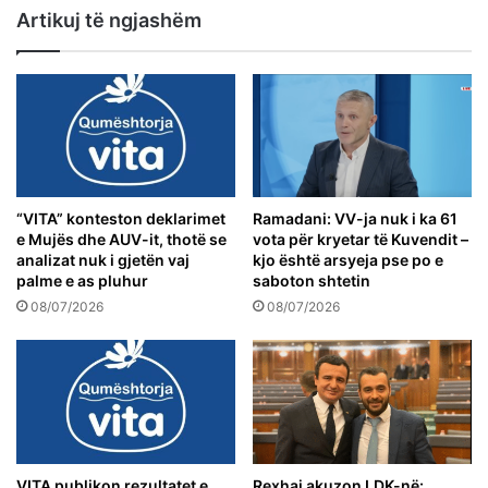
Artikuj të ngjashëm
“VITA” konteston deklarimet
Ramadani: VV-ja nuk i ka 61
e Mujës dhe AUV-it, thotë se
vota për kryetar të Kuvendit –
analizat nuk i gjetën vaj
kjo është arsyeja pse po e
palme e as pluhur
saboton shtetin
08/07/2026
08/07/2026
VITA publikon rezultatet e
Rexhaj akuzon LDK-në: