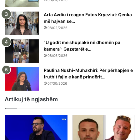
Arta Avdiu i reagon Fatos Kryeziut: Qenka
më hajvan se…
08/02/2026
“U godit me shuplakë në dhomën pa
kamera”: Gazetarët e…
08/06/2026
Paulina Nushi-Muhaxhiri: Për përhapjen e
fruthit fajin e kanë prindërit…
07/30/2026
Artikuj të ngjashëm