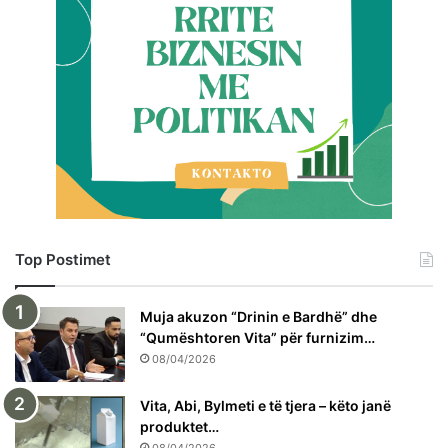
Top Postimet
Muja akuzon “Drinin e Bardhë” dhe
“Qumështoren Vita” për furnizim…
08/04/2026
Vita, Abi, Bylmeti e të tjera – këto janë
produktet…
08/04/2026