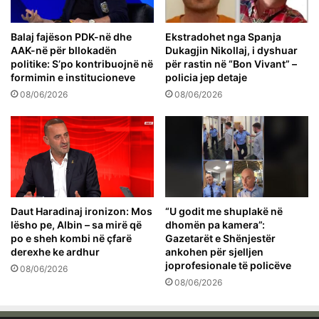
Balaj fajëson PDK-në dhe
Ekstradohet nga Spanja
AAK-në për bllokadën
Dukagjin Nikollaj, i dyshuar
politike: S’po kontribuojnë në
për rastin në “Bon Vivant” –
formimin e institucioneve
policia jep detaje
08/06/2026
08/06/2026
Daut Haradinaj ironizon: Mos
“U godit me shuplakë në
lësho pe, Albin – sa mirë që
dhomën pa kamera”:
po e sheh kombi në çfarë
Gazetarët e Shënjestër
derexhe ke ardhur
ankohen për sjelljen
joprofesionale të policëve
08/06/2026
08/06/2026