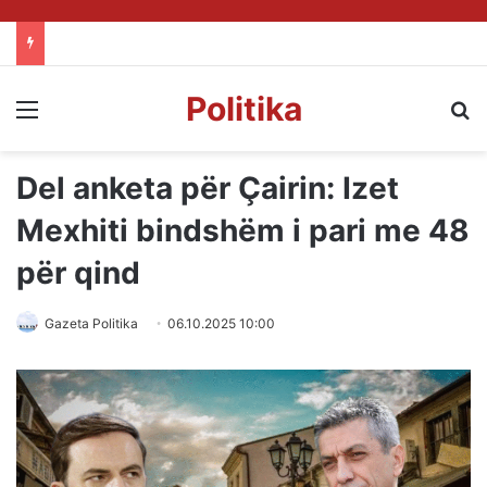
Politika
Menu
Kë
Del anketa për Çairin: Izet
Mexhiti bindshëm i pari me 48
për qind
Gazeta Politika
06.10.2025 10:00