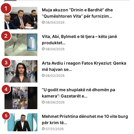
Muja akuzon “Drinin e Bardhë” dhe
“Qumështoren Vita” për furnizim…
08/04/2026
Vita, Abi, Bylmeti e të tjera – këto janë
produktet…
08/04/2026
Arta Avdiu i reagon Fatos Kryeziut: Qenka
më hajvan se…
08/02/2026
“U godit me shuplakë në dhomën pa
kamera”: Gazetarët e…
08/06/2026
Mehmet Prishtina dënohet me 10 vite burg
për krim të…
07/31/2026