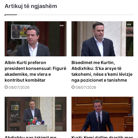
Artikuj të ngjashëm
Albin Kurti preferon
Bisedimet me Kurtin,
president konsensual: Figurë
Abdixhiku: S’ka arsye të
akademike, me vlera e
takohemi, nëse s’kemi lëvizje
kontribut kombëtar
nga pozicionet e tanishme
08/07/2026
08/07/2026
Abdixhku pas takimit me
Kurti: Kemi dallim drastik mes