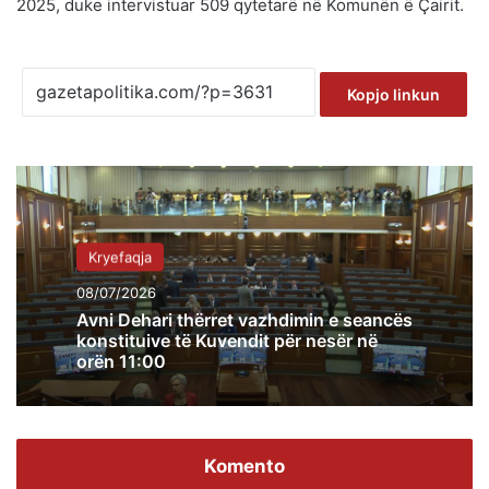
2025, duke intervistuar 509 qytetarë në Komunën ë Çairit.
Kopjo linkun
Kryefaqja
08/07/2026
Avni Dehari thërret vazhdimin e seancës
konstituive të Kuvendit për nesër në
orën 11:00
Komento